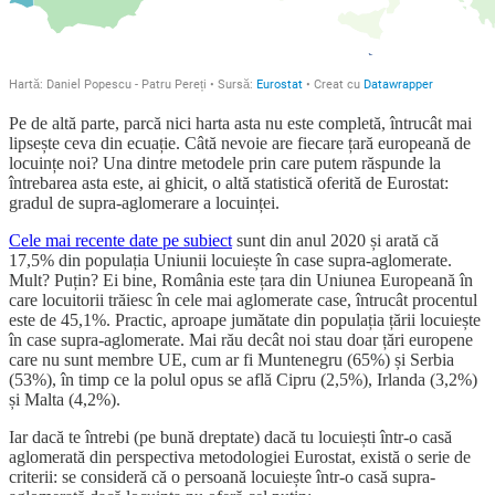
Pe de altă parte, parcă nici harta asta nu este completă, întrucât mai
lipsește ceva din ecuație. Câtă nevoie are fiecare țară europeană de
locuințe noi? Una dintre metodele prin care putem răspunde la
întrebarea asta este, ai ghicit, o altă statistică oferită de Eurostat:
gradul de supra-aglomerare a locuinței.
Cele mai recente date pe subiect
sunt din anul 2020 și arată că
17,5% din populația Uniunii locuiește în case supra-aglomerate.
Mult? Puțin? Ei bine, România este țara din Uniunea Europeană în
care locuitorii trăiesc în cele mai aglomerate case, întrucât procentul
este de 45,1%. Practic, aproape jumătate din populația țării locuiește
în case supra-aglomerate. Mai rău decât noi stau doar țări europene
care nu sunt membre UE, cum ar fi Muntenegru (65%) și Serbia
(53%), în timp ce la polul opus se află Cipru (2,5%), Irlanda (3,2%)
și Malta (4,2%).
Iar dacă te întrebi (pe bună dreptate) dacă tu locuiești într-o casă
aglomerată din perspectiva metodologiei Eurostat, există o serie de
criterii: se consideră că o persoană locuiește într-o casă supra-