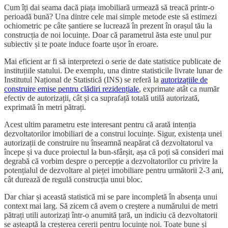
Cum îți dai seama dacă piața imobiliară urmează să treacă printr-o
perioadă bună? Una dintre cele mai simple metode este să estimezi
ochiometric pe câte șantiere se lucrează în prezent în orașul tău la
construcția de noi locuințe. Doar că parametrul ăsta este unul pur
subiectiv și te poate induce foarte ușor în eroare.
Mai eficient ar fi să interpretezi o serie de date statistice publicate de
instituțiile statului. De exemplu, una dintre statisticile livrate lunar de
Institutul Național de Statistică (INS) se referă la
autorizațiile de
construire emise pentru clădiri rezidențiale
, exprimate atât ca număr
efectiv de autorizații, cât și ca suprafață totală utilă autorizată,
exprimată în metri pătrați.
Acest ultim parametru este interesant pentru că arată intenția
dezvoltatorilor imobiliari de a construi locuințe. Sigur, existența unei
autorizații de construire nu înseamnă neapărat că dezvoltatorul va
începe și va duce proiectul la bun-sfârșit, așa că poți să consideri mai
degrabă că vorbim despre o percepție a dezvoltatorilor cu privire la
potențialul de dezvoltare al pieței imobiliare pentru următorii 2-3 ani,
cât durează de regulă construcția unui bloc.
Dar chiar și această statistică mi se pare incompletă în absența unui
context mai larg. Să zicem că avem o creștere a numărului de metri
pătrați utili autorizați într-o anumită țară, un indiciu că dezvoltatorii
se așteaptă la creșterea cererii pentru locuințe noi. Toate bune și