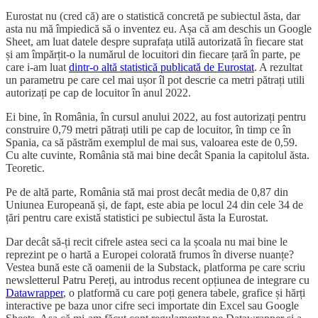
Eurostat nu (cred că) are o statistică concretă pe subiectul ăsta, dar
asta nu mă împiedică să o inventez eu. Așa că am deschis un Google
Sheet, am luat datele despre suprafața utilă autorizată în fiecare stat
și am împărțit-o la numărul de locuitori din fiecare țară în parte, pe
care i-am luat
dintr-o altă statistică publicată de Eurostat
. A rezultat
un parametru pe care cel mai ușor îl pot descrie ca metri pătrați utili
autorizați pe cap de locuitor în anul 2022.
Ei bine, în România, în cursul anului 2022, au fost autorizați pentru
construire 0,79 metri pătrați utili pe cap de locuitor, în timp ce în
Spania, ca să păstrăm exemplul de mai sus, valoarea este de 0,59.
Cu alte cuvinte, România stă mai bine decât Spania la capitolul ăsta.
Teoretic.
Pe de altă parte, România stă mai prost decât media de 0,87 din
Uniunea Europeană și, de fapt, este abia pe locul 24 din cele 34 de
țări pentru care există statistici pe subiectul ăsta la Eurostat.
Dar decât să-ți recit cifrele astea seci ca la școala nu mai bine le
reprezint pe o hartă a Europei colorată frumos în diverse nuanțe?
Vestea bună este că oamenii de la Substack, platforma pe care scriu
newsletterul Patru Pereți, au introdus recent opțiunea de integrare cu
Datawrapper
, o platformă cu care poți genera tabele, grafice și hărți
interactive pe baza unor cifre seci importate din Excel sau Google