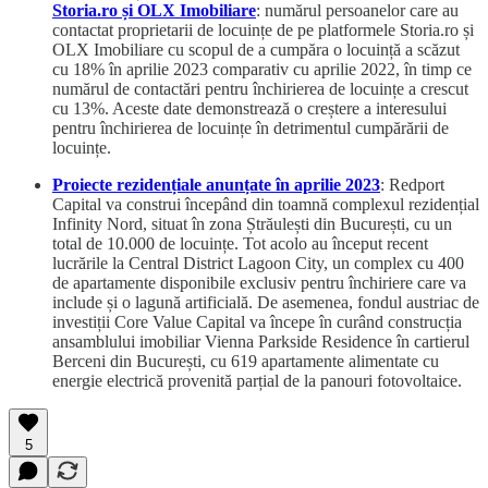
Storia.ro și OLX Imobiliare
: numărul persoanelor care au
contactat proprietarii de locuințe de pe platformele Storia.ro și
OLX Imobiliare cu scopul de a cumpăra o locuință a scăzut
cu 18% în aprilie 2023 comparativ cu aprilie 2022, în timp ce
numărul de contactări pentru închirierea de locuințe a crescut
cu 13%. Aceste date demonstrează o creștere a interesului
pentru închirierea de locuințe în detrimentul cumpărării de
locuințe.
Proiecte rezidențiale anunțate în aprilie 2023
: Redport
Capital va construi începând din toamnă complexul rezidențial
Infinity Nord, situat în zona Ștrăulești din București, cu un
total de 10.000 de locuințe. Tot acolo au început recent
lucrările la Central District Lagoon City, un complex cu 400
de apartamente disponibile exclusiv pentru închiriere care va
include și o lagună artificială. De asemenea, fondul austriac de
investiții Core Value Capital va începe în curând construcția
ansamblului imobiliar Vienna Parkside Residence în cartierul
Berceni din București, cu 619 apartamente alimentate cu
energie electrică provenită parțial de la panouri fotovoltaice.
5