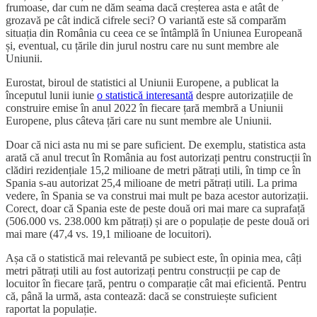
frumoase, dar cum ne dăm seama dacă creșterea asta e atât de
grozavă pe cât indică cifrele seci? O variantă este să comparăm
situația din România cu ceea ce se întâmplă în Uniunea Europeană
și, eventual, cu țările din jurul nostru care nu sunt membre ale
Uniunii.
Eurostat, biroul de statistici al Uniunii Europene, a publicat la
începutul lunii iunie
o statistică interesantă
despre autorizațiile de
construire emise în anul 2022 în fiecare țară membră a Uniunii
Europene, plus câteva țări care nu sunt membre ale Uniunii.
Doar că nici asta nu mi se pare suficient. De exemplu, statistica asta
arată că anul trecut în România au fost autorizați pentru construcții în
clădiri rezidențiale 15,2 milioane de metri pătrați utili, în timp ce în
Spania s-au autorizat 25,4 milioane de metri pătrați utili. La prima
vedere, în Spania se va construi mai mult pe baza acestor autorizații.
Corect, doar că Spania este de peste două ori mai mare ca suprafață
(506.000 vs. 238.000 km pătrați) și are o populație de peste două ori
mai mare (47,4 vs. 19,1 milioane de locuitori).
Așa că o statistică mai relevantă pe subiect este, în opinia mea, câți
metri pătrați utili au fost autorizați pentru construcții pe cap de
locuitor în fiecare țară, pentru o comparație cât mai eficientă. Pentru
că, până la urmă, asta contează: dacă se construiește suficient
raportat la populație.