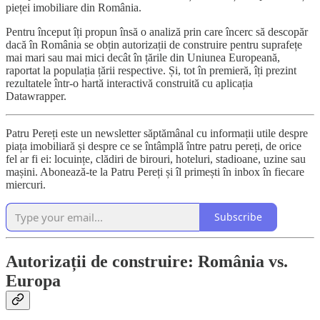
pieței imobiliare din România.
Pentru început îți propun însă o analiză prin care încerc să descopăr
dacă în România se obțin autorizații de construire pentru suprafețe
mai mari sau mai mici decât în țările din Uniunea Europeană,
raportat la populația țării respective. Și, tot în premieră, îți prezint
rezultatele într-o hartă interactivă construită cu aplicația
Datawrapper.
Patru Pereți este un newsletter săptămânal cu informații utile despre
piața imobiliară și despre ce se întâmplă între patru pereți, de orice
fel ar fi ei: locuințe, clădiri de birouri, hoteluri, stadioane, uzine sau
mașini. Abonează-te la Patru Pereți și îl primești în inbox în fiecare
miercuri.
Subscribe
Autorizații de construire: România vs.
Europa