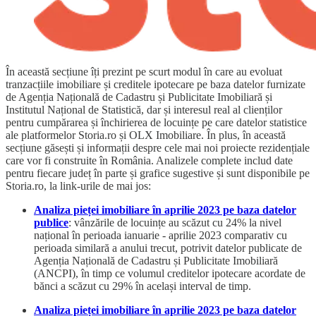
În această secțiune îți prezint pe scurt modul în care au evoluat
tranzacțiile imobiliare și creditele ipotecare pe baza datelor furnizate
de Agenția Națională de Cadastru și Publicitate Imobiliară și
Institutul Național de Statistică, dar și interesul real al clienților
pentru cumpărarea și închirierea de locuințe pe care datelor statistice
ale platformelor Storia.ro și OLX Imobiliare. În plus, în această
secțiune găsești și informații despre cele mai noi proiecte rezidențiale
care vor fi construite în România. Analizele complete includ date
pentru fiecare județ în parte și grafice sugestive și sunt disponibile pe
Storia.ro, la link-urile de mai jos:
Analiza pieței imobiliare în aprilie 2023 pe baza datelor
publice
: vânzările de locuințe au scăzut cu 24% la nivel
național în perioada ianuarie - aprilie 2023 comparativ cu
perioada similară a anului trecut, potrivit datelor publicate de
Agenția Națională de Cadastru și Publicitate Imobiliară
(ANCPI), în timp ce volumul creditelor ipotecare acordate de
bănci a scăzut cu 29% în același interval de timp.
Analiza pieței imobiliare în aprilie 2023 pe baza datelor