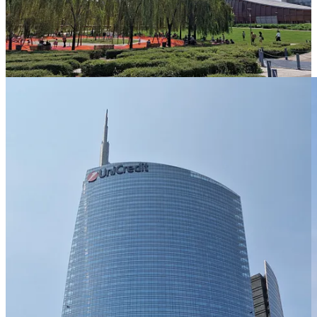
Dacă treci pe lângă UniCredit Tower și ieși din Piazza Gae Aulenti
pentru a ajunge în grădina Anna Stepanovna Politkovskaja vei
observa imediat două blocuri rezidențiale cu fațade acoperite integral
de verdeață: Bosco Verticale. Mai pe românește, Pădurea Verticală.