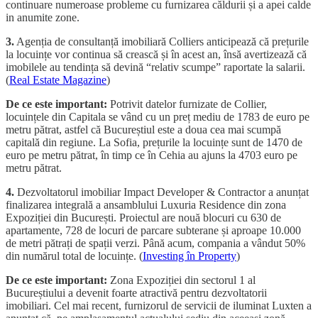
continuare numeroase probleme cu furnizarea căldurii și a apei calde
in anumite zone.
3.
Agenția de consultanță imobiliară Colliers anticipează că prețurile
la locuințe vor continua să crească și în acest an, însă avertizează că
imobilele au tendința să devină “relativ scumpe” raportate la salarii.
(
Real Estate Magazine
)
De ce este important:
Potrivit datelor furnizate de Collier,
locuințele din Capitala se vând cu un preț mediu de 1783 de euro pe
metru pătrat, astfel că Bucureștiul este a doua cea mai scumpă
capitală din regiune. La Sofia, prețurile la locuințe sunt de 1470 de
euro pe metru pătrat, în timp ce în Cehia au ajuns la 4703 euro pe
metru pătrat.
4.
Dezvoltatorul imobiliar Impact Developer & Contractor a anunțat
finalizarea integrală a ansamblului Luxuria Residence din zona
Expoziției din București. Proiectul are nouă blocuri cu 630 de
apartamente, 728 de locuri de parcare subterane și aproape 10.000
de metri pătrați de spații verzi. Până acum, compania a vândut 50%
din numărul total de locuințe. (
Investing în Property
)
De ce este important:
Zona Expoziției din sectorul 1 al
Bucureștiului a devenit foarte atractivă pentru dezvoltatorii
imobiliari. Cel mai recent, furnizorul de servicii de iluminat Luxten a