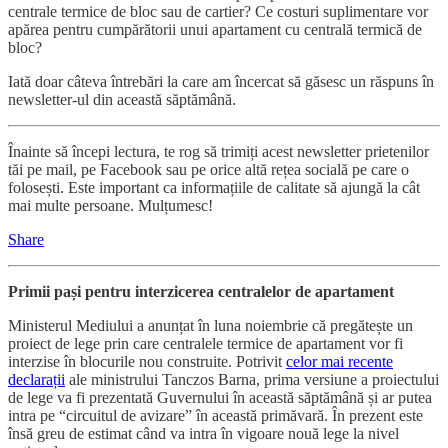
centrale termice de bloc sau de cartier? Ce costuri suplimentare vor
apărea pentru cumpărătorii unui apartament cu centrală termică de
bloc?
Iată doar câteva întrebări la care am încercat să găsesc un răspuns în
newsletter-ul din această săptămână.
Înainte să începi lectura, te rog să trimiți acest newsletter prietenilor
tăi pe mail, pe Facebook sau pe orice altă rețea socială pe care o
folosești. Este important ca informațiile de calitate să ajungă la cât
mai multe persoane. Mulțumesc!
Share
Primii pași pentru interzicerea centralelor de apartament
Ministerul Mediului a anunțat în luna noiembrie că pregătește un
proiect de lege prin care centralele termice de apartament vor fi
interzise în blocurile nou construite. Potrivit
celor mai recente
declarații
ale ministrului Tanczos Barna, prima versiune a proiectului
de lege va fi prezentată Guvernului în această săptămână și ar putea
intra pe “circuitul de avizare” în această primăvară. În prezent este
însă greu de estimat când va intra în vigoare nouă lege la nivel