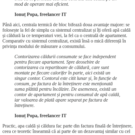
mod de operare mai eficient.
Ionuț Popa, freelancer IT
Până aici, centrala termică de bloc bifează doua avantaje majore: se
folosește la fel de simplu ca sistemul centralizat și îți oferă apă caldă
și căldură la ce temperaturi vrei, la fel ca o centrală de apartament.
Comparativ cu sistemul centralizat, există însă o mică diferență în
privința modului de măsurare a consumului.
Contorizarea căldurii consumate se face independent
pentru fiecare apartament. Spre deosebire de
contorizarea cu repartitoare de căldură, care sunt
montate pe fiecare calorifer în parte, aici există un
singur contor. Contorul este citit lunar și, în funcție de
consum, pe factura de la întreținere este menționată
suma plătită pentru încălzire. De asemenea, există un
contor de apartament și pentru consumul de apă caldă,
iar valoarea de plată apare separat pe factura de
întreținere.
Ionuț Popa, freelancer IT
Practic, apa caldă și căldura fac parte din factura finală de întreținere,
ceea ce teoretic înseamnă că ai parte de un dezavantaj similar cu cel