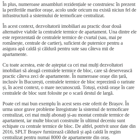
În plus, numeroase ansambluri rezidențiale se construiesc în prezent
la periferiile marilor orașe, acolo unde oricum nu există niciun fel de
infrastructură a sistemului de termoficare centralizat.
În acest context, dezvoltatorii imobiliari au practic doar două
alternative viabile la centralele termice de apartament. Una dintre ele
este reprezentată de centralele termice de cvartal (sau, mai pe
românește, centrale de cartier), suficient de puternice pentru a
asigura apă caldă și căldură pentru sute sau câteva mii de
apartamente.
Cu toate acestea, este de așteptat ca cei mai mulți dezvoltatori
imobiliari să aleagă centralele termice de bloc, care să deservească
practic câteva zeci de apartamente. În numeroase orașe din țară,
inclusiv în București, centralele termice de bloc reprezintă o rarirate
și, în acest context, o mare necunoscută. Totuși, există orașe în care
centralele de bloc sunt folosite pe o scară destul de largă.
Poate cel mai bun exemplu în acest sens este oferit de Brașov. În
urma unor grave probleme înregistrate la sistemul de termoficare
centralizat, cei mai mulți abonați și-au montat centrale termice de
apartament, iar multe blocuri construite în ultimul deceniu sunt
echipate cu centrale termice de bloc. De altfel, potrivit unor date din
2016, SPLT Brașov furnizează căldură și apă caldă în regim
centralizat pentru numai 8000 de apartamente din oraș.