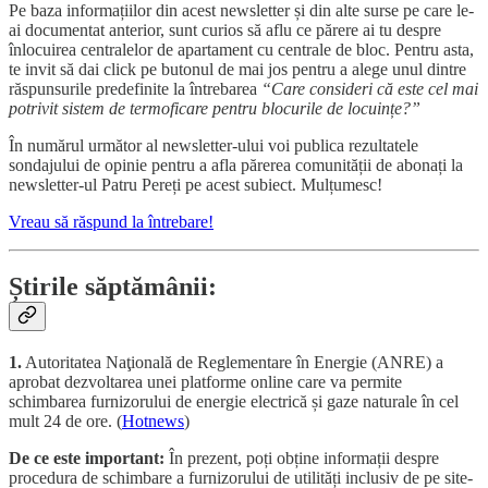
Pe baza informațiilor din acest newsletter și din alte surse pe care le-
ai documentat anterior, sunt curios să aflu ce părere ai tu despre
înlocuirea centralelor de apartament cu centrale de bloc. Pentru asta,
te invit să dai click pe butonul de mai jos pentru a alege unul dintre
răspunsurile predefinite la întrebarea
“Care consideri că este cel mai
potrivit sistem de termoficare pentru blocurile de locuințe?”
În numărul următor al newsletter-ului voi publica rezultatele
sondajului de opinie pentru a afla părerea comunității de abonați la
newsletter-ul Patru Pereți pe acest subiect. Mulțumesc!
Vreau să răspund la întrebare!
Știrile săptămânii:
1.
Autoritatea Naţională de Reglementare în Energie (ANRE) a
aprobat dezvoltarea unei platforme online care va permite
schimbarea furnizorului de energie electrică și gaze naturale în cel
mult 24 de ore. (
Hotnews
)
De ce este important:
În prezent, poți obține informații despre
procedura de schimbare a furnizorului de utilități inclusiv de pe site-