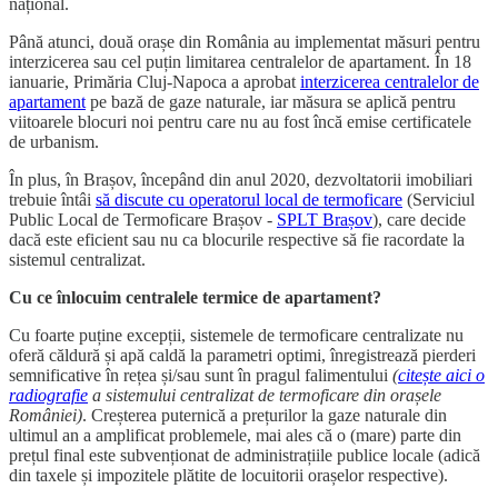
național.
Până atunci, două orașe din România au implementat măsuri pentru
interzicerea sau cel puțin limitarea centralelor de apartament. În 18
ianuarie, Primăria Cluj-Napoca a aprobat
interzicerea centralelor de
apartament
pe bază de gaze naturale, iar măsura se aplică pentru
viitoarele blocuri noi pentru care nu au fost încă emise certificatele
de urbanism.
În plus, în Brașov, începând din anul 2020, dezvoltatorii imobiliari
trebuie întâi
să discute cu operatorul local de termoficare
(Serviciul
Public Local de Termoficare Brașov -
SPLT Brașov
), care decide
dacă este eficient sau nu ca blocurile respective să fie racordate la
sistemul centralizat.
Cu ce înlocuim centralele termice de apartament?
Cu foarte puține excepții, sistemele de termoficare centralizate nu
oferă căldură și apă caldă la parametri optimi, înregistrează pierderi
semnificative în rețea și/sau sunt în pragul falimentului
(
citește aici o
radiografie
a sistemului centralizat de termoficare din orașele
României)
. Creșterea puternică a prețurilor la gaze naturale din
ultimul an a amplificat problemele, mai ales că o (mare) parte din
prețul final este subvenționat de administrațiile publice locale (adică
din taxele și impozitele plătite de locuitorii orașelor respective).