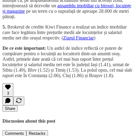
anunțat că, pe amplasamentul actualului sediu din aceeași zonă,
intenționează să dezvolte un
ansamblu imobiliar cu birouri, locuințe
și magazine
pe un teren cu o suprafață de aproape 28.000 de metri
pătrați.
5.
Brokerul de credite Kiwi Finance a realizat un indice imobiliar
care face legătura între prețurile medii ale locuințelor și salariul
mediu net din orașul respectiv. (
Ziarul Financiar
)
De ce este important:
Un astfel de indice reflectă ce putere de
cumpărare pentru o locuință au locuitorii dintr-un anumit oraș.
Astfel, primele date arată că cel mai bun raport între prețul
locuințelor și salariul mediu net este în județul Iași (1.41), urmat de
Sibiu (1.49), Ilfov (1.52) și Timiș (1.53). La polul opus, cel mai slab
raport este în Constanța (2.06), Cluj (1.86) și Brașov (1.8).
3
Share
Discussion about this post
Comments
Restacks