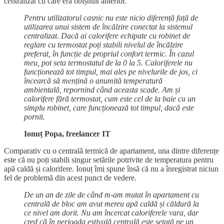
centralizat cu care era obișnuit anterior.
Pentru utilizatorul casnic nu este nicio diferență față de
utilizarea unui sistem de încălzire conectat la sistemul
centralizat. Dacă ai calorifere echipate cu robinet de
reglare cu termostat poți stabili nivelul de încălzire
preferat, în funcție de propriul confort termic. În cazul
meu, pot seta termostatul de la 0 la 5. Caloriferele nu
funcționează tot timpul, mai ales pe nivelurile de jos, ci
încearcă să mențină o anumită temperatură
ambientală, repornind când aceasta scade. Am și
calorifere fără termostat, cum este cel de la baie cu un
simplu robinet, care funcționează tot timpul, dacă este
pornit.
Ionuț Popa, freelancer IT
Comparativ cu o centrală termică de apartament, una dintre diferențe
este că nu poți stabili singur setările potrivite de temperatura pentru
apă caldă și calorifere. Ionuț îmi spune însă că nu a înregistrat niciun
fel de problemă din acest punct de vedere.
De un an de zile de când m-am mutat în apartament cu
centrală de bloc am avut mereu apă caldă și căldură la
ce nivel am dorit. Nu am încercat caloriferele vara, dar
cred că în perioada estivală centrală este setată pe un