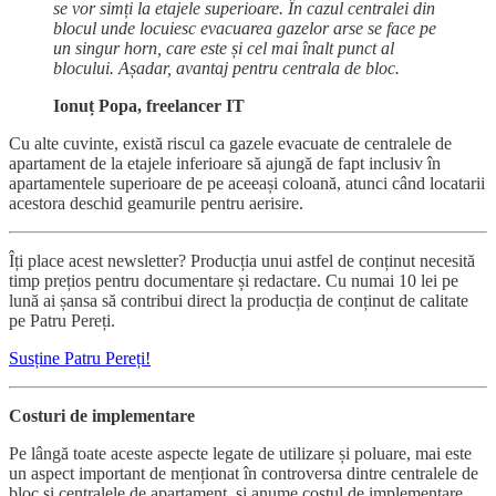
se vor simți la etajele superioare. În cazul centralei din
blocul unde locuiesc evacuarea gazelor arse se face pe
un singur horn, care este și cel mai înalt punct al
blocului. Așadar, avantaj pentru centrala de bloc.
Ionuț Popa, freelancer IT
Cu alte cuvinte, există riscul ca gazele evacuate de centralele de
apartament de la etajele inferioare să ajungă de fapt inclusiv în
apartamentele superioare de pe aceeași coloană, atunci când locatarii
acestora deschid geamurile pentru aerisire.
Îți place acest newsletter? Producția unui astfel de conținut necesită
timp prețios pentru documentare și redactare. Cu numai 10 lei pe
lună ai șansa să contribui direct la producția de conținut de calitate
pe Patru Pereți.
Susține Patru Pereți!
Costuri de implementare
Pe lângă toate aceste aspecte legate de utilizare și poluare, mai este
un aspect important de menționat în controversa dintre centralele de
bloc și centralele de apartament, și anume costul de implementare.