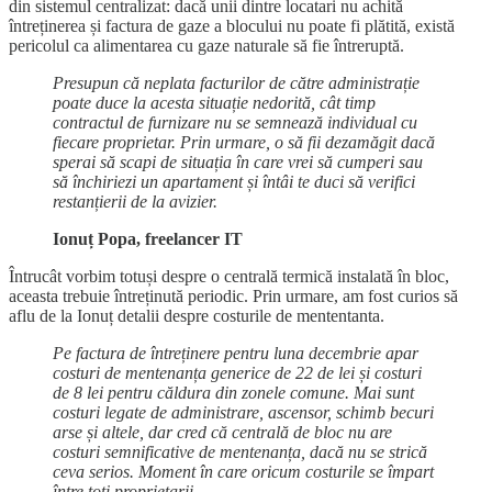
din sistemul centralizat: dacă unii dintre locatari nu achită
întreținerea și factura de gaze a blocului nu poate fi plătită, există
pericolul ca alimentarea cu gaze naturale să fie întreruptă.
Presupun că neplata facturilor de către administrație
poate duce la acesta situație nedorită, cât timp
contractul de furnizare nu se semnează individual cu
fiecare proprietar. Prin urmare, o să fii dezamăgit dacă
sperai să scapi de situația în care vrei să cumperi sau
să închiriezi un apartament și întâi te duci să verifici
restanțierii de la avizier.
Ionuț Popa, freelancer IT
Întrucât vorbim totuși despre o centrală termică instalată în bloc,
aceasta trebuie întreținută periodic. Prin urmare, am fost curios să
aflu de la Ionuț detalii despre costurile de mententanta.
Pe factura de întreținere pentru luna decembrie apar
costuri de mentenanța generice de 22 de lei și costuri
de 8 lei pentru căldura din zonele comune. Mai sunt
costuri legate de administrare, ascensor, schimb becuri
arse și altele, dar cred că centrală de bloc nu are
costuri semnificative de mentenanța, dacă nu se strică
ceva serios. Moment în care oricum costurile se împart
între toți proprietarii.