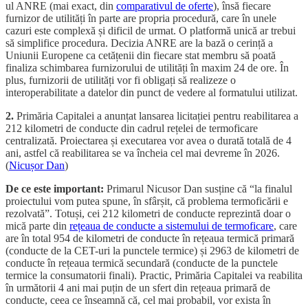
ul ANRE (mai exact, din
comparativul de oferte
), însă fiecare
furnizor de utilități în parte are propria procedură, care în unele
cazuri este complexă și dificil de urmat. O platformă unică ar trebui
să simplifice procedura. Decizia ANRE are la bază o cerință a
Uniunii Europene ca cetățenii din fiecare stat membru să poată
finaliza schimbarea furnizorului de utilități în maxim 24 de ore. În
plus, furnizorii de utilități vor fi obligați să realizeze o
interoperabilitate a datelor din punct de vedere al formatului utilizat.
2.
Primăria Capitalei a anunțat lansarea licitației pentru reabilitarea a
212 kilometri de conducte din cadrul rețelei de termoficare
centralizată. Proiectarea și executarea vor avea o durată totală de 4
ani, astfel că reabilitarea se va încheia cel mai devreme în 2026.
(
Nicușor Dan
)
De ce este important:
Primarul Nicusor Dan susține că “la finalul
proiectului vom putea spune, în sfârșit, că problema termoficării e
rezolvată”. Totuși, cei 212 kilometri de conducte reprezintă doar o
mică parte din
rețeaua de conducte a sistemului de termoficare
, care
are în total 954 de kilometri de conducte în rețeaua termică primară
(conducte de la CET-uri la punctele termice) și 2963 de kilometri de
conducte în rețeaua termică secundară (conducte de la punctele
termice la consumatorii finali). Practic, Primăria Capitalei va reabilita
în următorii 4 ani mai puțin de un sfert din rețeaua primară de
conducte, ceea ce înseamnă că, cel mai probabil, vor exista în