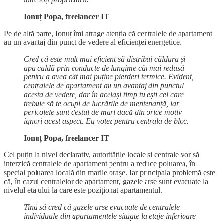
Ionuț Popa, freelancer IT
Pe de altă parte, Ionuț îmi atrage atenția că centralele de apartament
au un avantaj din punct de vedere al eficienței energetice.
Cred că este mult mai eficient să distribui căldura și
apa caldă prin conducte de lungime cât mai redusă
pentru a avea cât mai puține pierderi termice. Evident,
centralele de apartament au un avantaj din punctul
acesta de vedere, dar în același timp tu ești cel care
trebuie să te ocupi de lucrările de mentenanță, iar
pericolele sunt destul de mari dacă din orice motiv
ignori acest aspect. Eu votez pentru centrala de bloc.
Ionuț Popa, freelancer IT
Cel puțin la nivel declarativ, autoritățile locale și centrale vor să
interzică centralele de apartament pentru a reduce poluarea, în
special poluarea locală din marile orașe. Iar principala problemă este
că, în cazul centralelor de apartament, gazele arse sunt evacuate la
nivelul etajului la care este poziționat apartamentul.
Tind să cred că gazele arse evacuate de centralele
individuale din apartamentele situate la etaje inferioare