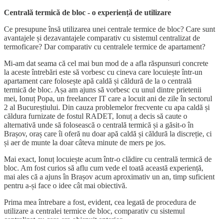
Centrală termică de bloc - o experiență de utilizare
Ce presupune însă utilizarea unei centrale termice de bloc? Care sunt
avantajele și dezavantajele comparativ cu sistemul centralizat de
termoficare? Dar comparativ cu centralele termice de apartament?
Mi-am dat seama că cel mai bun mod de a afla răspunsuri concrete
la aceste întrebări este să vorbesc cu cineva care locuiește într-un
apartament care folosește apă caldă și căldură de la o centrală
termică de bloc. Așa am ajuns să vorbesc cu unul dintre prietenii
mei, Ionuț Popa, un freelancer IT care a locuit ani de zile în sectorul
2 al Bucureștiului. Din cauza problemelor frecvente cu apa caldă și
căldura furnizate de fostul RADET, Ionuț a decis să caute o
alternativă unde să folosească o centrală termică și a găsit-o în
Brașov, oraș care îi oferă nu doar apă caldă și căldură la discreție, ci
și aer de munte la doar câteva minute de mers pe jos.
Mai exact, Ionuț locuiește acum într-o clădire cu centrală termică de
bloc. Am fost curios să aflu cum vede el toată această experiență,
mai ales că a ajuns în Brașov acum aproximativ un an, timp suficient
pentru a-și face o idee cât mai obiectivă.
Prima mea întrebare a fost, evident, cea legată de procedura de
utilizare a centralei termice de bloc, comparativ cu sistemul