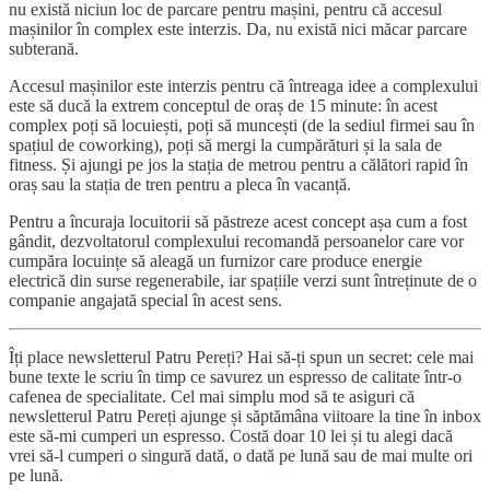
nu există niciun loc de parcare pentru mașini, pentru că accesul
mașinilor în complex este interzis. Da, nu există nici măcar parcare
subterană.
Accesul mașinilor este interzis pentru că întreaga idee a complexului
este să ducă la extrem conceptul de oraș de 15 minute: în acest
complex poți să locuiești, poți să muncești (de la sediul firmei sau în
spațiul de coworking), poți să mergi la cumpărături și la sala de
fitness. Și ajungi pe jos la stația de metrou pentru a călători rapid în
oraș sau la stația de tren pentru a pleca în vacanță.
Pentru a încuraja locuitorii să păstreze acest concept așa cum a fost
gândit, dezvoltatorul complexului recomandă persoanelor care vor
cumpăra locuințe să aleagă un furnizor care produce energie
electrică din surse regenerabile, iar spațiile verzi sunt întreținute de o
companie angajată special în acest sens.
Îți place newsletterul Patru Pereți? Hai să-ți spun un secret: cele mai
bune texte le scriu în timp ce savurez un espresso de calitate într-o
cafenea de specialitate. Cel mai simplu mod să te asiguri că
newsletterul Patru Pereți ajunge și săptămâna viitoare la tine în inbox
este să-mi cumperi un espresso. Costă doar 10 lei și tu alegi dacă
vrei să-l cumperi o singură dată, o dată pe lună sau de mai multe ori
pe lună.