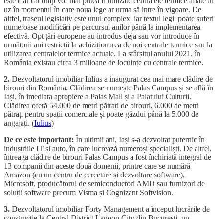
este clar cât timp vor mai putea fi utilizate centralele termice aflate în
uz în momentul în care noua lege ar urma să intre în vigoare. De
altfel, traseul legislativ este unul complex, iar textul legii poate suferi
numeroase modificări pe parcursul anilor până la implementarea
efectivă. Opt țări europene au introdus deja sau vor introduce în
următorii ani restricții la achiziționarea de noi centrale termice sau la
utilizarea centralelor termice actuale. La sfârșitul anului 2021, în
România existau circa 3 milioane de locuințe cu centrale termice.
2.
Dezvoltatorul imobiliar Iulius a inaugurat cea mai mare clădire de
birouri din România. Clădirea se numește Palas Campus și se află în
Iași, în imediata apropiere a Palas Mall și a Palatului Culturii.
Clădirea oferă 54.000 de metri pătrați de birouri, 6.000 de metri
pătrați pentru spații comerciale și poate găzdui până la 5.000 de
angajați. (
Iulius
)
De ce este important:
În ultimii ani, Iași s-a dezvoltat puternic în
industriile IT și auto, în care lucrează numeroși specialiști. De altfel,
întreaga clădire de birouri Palas Campus a fost închiriată integral de
13 companii din aceste două domenii, printre care se numără
Amazon (cu un centru de cercetare și dezvoltare software),
Microsoft, producătorul de semiconductori AMD sau furnizori de
soluții software precum Visma și Cognizant Softvision.
3.
Dezvoltatorul imobiliar Forty Management a început lucrările de
construcție la Central District Lagoon City din București, un