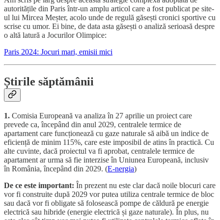
autoritățile din Paris într-un amplu articol care a fost publicat pe site-
ul lui Mircea Meșter, acolo unde de regulă găsești cronici sportive cu
scrise cu umor. Ei bine, de data asta găsești o analiză serioasă despre
o altă latură a Jocurilor Olimpice:
Paris 2024: Jocuri mari, emisii mici
Știrile săptămânii
1.
Comisia Europeană va analiza în 27 aprilie un proiect care
prevede ca, începând din anul 2029, centralele termice de
apartament care funcționează cu gaze naturale să aibă un indice de
eficiență de minim 115%, care este imposibil de atins în practică. Cu
alte cuvinte, dacă proiectul va fi aprobat, centralele termice de
apartament ar urma să fie interzise în Uniunea Europeană, inclusiv
în România, începând din 2029. (
E-nergia
)
De ce este important:
În prezent nu este clar dacă noile blocuri care
vor fi construite după 2029 vor putea utiliza centrale termice de bloc
sau dacă vor fi obligate să folosească pompe de căldură pe energie
electrică sau hibride (energie electrică și gaze naturale). În plus, nu