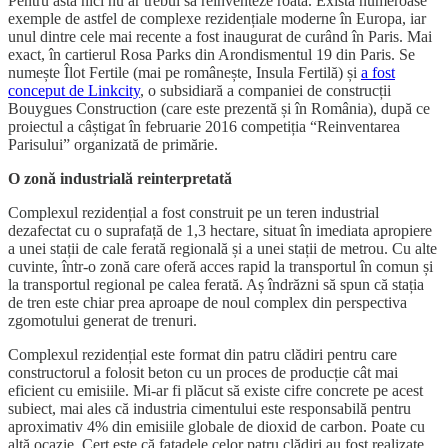
Pentru asta nici nu ar trebui să reinventeze roata. Există numeroase
exemple de astfel de complexe rezidențiale moderne în Europa, iar
unul dintre cele mai recente a fost inaugurat de curând în Paris. Mai
exact, în cartierul Rosa Parks din Arondismentul 19 din Paris. Se
numește Îlot Fertile (mai pe românește, Insula Fertilă) și
a fost
conceput de Linkcity
, o subsidiară a companiei de construcții
Bouygues Construction (care este prezentă și în România), după ce
proiectul a câștigat în februarie 2016 competiția “Reinventarea
Parisului” organizată de primărie.
O zonă industrială reinterpretată
Complexul rezidențial a fost construit pe un teren industrial
dezafectat cu o suprafață de 1,3 hectare, situat în imediata apropiere
a unei stații de cale ferată regională și a unei stații de metrou. Cu alte
cuvinte, într-o zonă care oferă acces rapid la transportul în comun și
la transportul regional pe calea ferată. Aș îndrăzni să spun că stația
de tren este chiar prea aproape de noul complex din perspectiva
zgomotului generat de trenuri.
Complexul rezidențial este format din patru clădiri pentru care
constructorul a folosit beton cu un proces de producție cât mai
eficient cu emisiile. Mi-ar fi plăcut să existe cifre concrete pe acest
subiect, mai ales că industria cimentului este responsabilă pentru
aproximativ 4% din emisiile globale de dioxid de carbon. Poate cu
altă ocazie. Cert este că fațadele celor patru clădiri au fost realizate