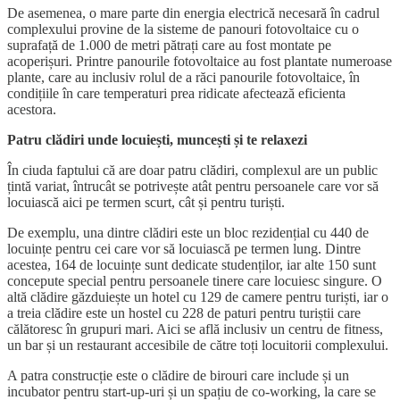
De asemenea, o mare parte din energia electrică necesară în cadrul
complexului provine de la sisteme de panouri fotovoltaice cu o
suprafață de 1.000 de metri pătrați care au fost montate pe
acoperișuri. Printre panourile fotovoltaice au fost plantate numeroase
plante, care au inclusiv rolul de a răci panourile fotovoltaice, în
condițiile în care temperaturi prea ridicate afectează eficienta
acestora.
Patru clădiri unde locuiești, muncești și te relaxezi
În ciuda faptului că are doar patru clădiri, complexul are un public
țintă variat, întrucât se potrivește atât pentru persoanele care vor să
locuiască aici pe termen scurt, cât și pentru turiști.
De exemplu, una dintre clădiri este un bloc rezidențial cu 440 de
locuințe pentru cei care vor să locuiască pe termen lung. Dintre
acestea, 164 de locuințe sunt dedicate studenților, iar alte 150 sunt
concepute special pentru persoanele tinere care locuiesc singure. O
altă clădire găzduiește un hotel cu 129 de camere pentru turiști, iar o
a treia clădire este un hostel cu 228 de paturi pentru turiștii care
călătoresc în grupuri mari. Aici se află inclusiv un centru de fitness,
un bar și un restaurant accesibile de către toți locuitorii complexului.
A patra construcție este o clădire de birouri care include și un
incubator pentru start-up-uri și un spațiu de co-working, la care se