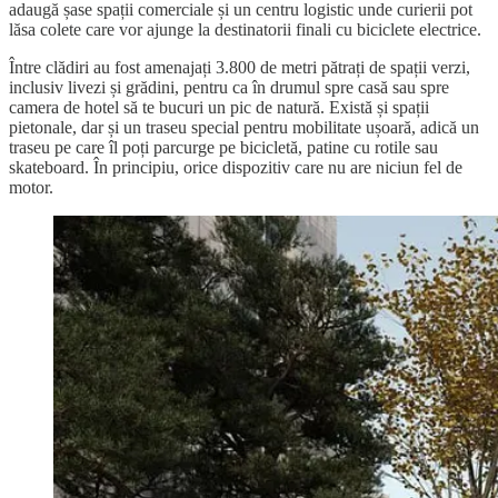
adaugă șase spații comerciale și un centru logistic unde curierii pot
lăsa colete care vor ajunge la destinatorii finali cu biciclete electrice.
Între clădiri au fost amenajați 3.800 de metri pătrați de spații verzi,
inclusiv livezi și grădini, pentru ca în drumul spre casă sau spre
camera de hotel să te bucuri un pic de natură. Există și spații
pietonale, dar și un traseu special pentru mobilitate ușoară, adică un
traseu pe care îl poți parcurge pe bicicletă, patine cu rotile sau
skateboard. În principiu, orice dispozitiv care nu are niciun fel de
motor.