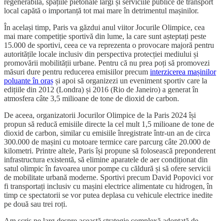
regenerabilă, spațiile pietonale largi și serviciile publice de transport
local capătă o importanță tot mai mare în detrimentul mașinilor.
În același timp, Paris va găzdui anul viitor Jocurile Olimpice, cea
mai mare competiție sportivă din lume, la care sunt așteptați peste
15.000 de sportivi, ceea ce va reprezenta o provocare majoră pentru
autoritățile locale inclusiv din perspectiva protecției mediului și
promovării mobilității urbane. Pentru că nu prea poți să promovezi
măsuri dure pentru reducerea emisiilor precum
interzicerea mașinilor
poluante în oraș
și apoi să organizezi un eveniment sportiv care la
edițiile din 2012 (Londra) și 2016 (Rio de Janeiro) a generat în
atmosfera câte 3,5 milioane de tone de dioxid de carbon.
De aceea, organizatorii Jocurilor Olimpice de la Paris 2024 își
propun să reducă emisiile directe la cel mult 1,5 milioane de tone de
dioxid de carbon, similar cu emisiile înregistrate într-un an de circa
300.000 de mașini cu motoare termice care parcurg câte 20.000 de
kilometri. Printre altele, Paris își propune să folosească preponderent
infrastructura existentă, să elimine aparatele de aer condiționat din
satul olimpic în favoarea unor pompe cu căldură și să ofere servicii
de mobilitate urbană moderne. Sportivi precum David Popovici vor
fi transportați inclusiv cu mașini electrice alimentate cu hidrogen, în
timp ce spectatorii se vor putea deplasa cu vehicule electrice inedite
pe două sau trei roți.
Am scris pe larg despre această strategie complexă adoptată de