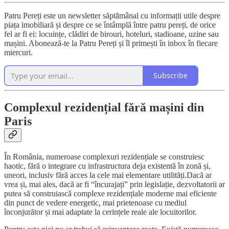
Patru Pereți este un newsletter săptămânal cu informații utile despre
piața imobiliară și despre ce se întâmplă între patru pereți, de orice
fel ar fi ei: locuințe, clădiri de birouri, hoteluri, stadioane, uzine sau
mașini. Abonează-te la Patru Pereți și îl primești în inbox în fiecare
miercuri.
Subscribe
Complexul rezidențial fără mașini din
Paris
În România, numeroase complexuri rezidențiale se construiesc
haotic, fără o integrare cu infrastructura deja existentă în zonă și,
uneori, inclusiv fără acces la cele mai elementare utilități.Dacă ar
vrea și, mai ales, dacă ar fi “încurajați” prin legislație, dezvoltatorii ar
putea să construiască complexe rezidențiale moderne mai eficiente
din punct de vedere energetic, mai prietenoase cu mediul
înconjurător și mai adaptate la cerințele reale ale locuitorilor.