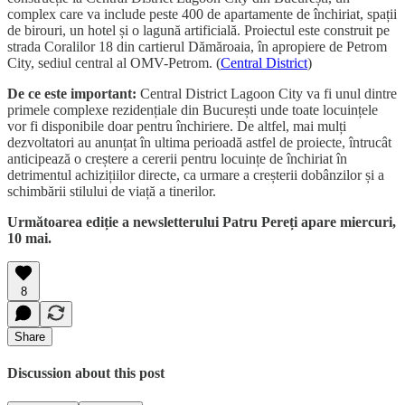
complex care va include peste 400 de apartamente de închiriat, spații
de birouri, un hotel și o lagună artificială. Proiectul este construit pe
strada Coralilor 18 din cartierul Dămăroaia, în apropiere de Petrom
City, sediul central al OMV-Petrom. (
Central District
)
De ce este important:
Central District Lagoon City va fi unul dintre
primele complexe rezidențiale din București unde toate locuințele
vor fi disponibile doar pentru închiriere. De altfel, mai mulți
dezvoltatori au anunțat în ultima perioadă astfel de proiecte, întrucât
anticipează o creștere a cererii pentru locuințe de închiriat în
detrimentul achizițiilor directe, ca urmare a creșterii dobânzilor și a
schimbării stilului de viață a tinerilor.
Următoarea ediție a newsletterului Patru Pereți apare miercuri,
10 mai.
8
Share
Discussion about this post