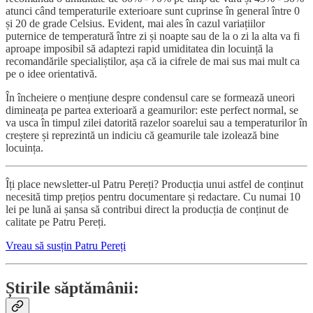
atunci când temperaturile exterioare sunt cuprinse în general între 0
și 20 de grade Celsius. Evident, mai ales în cazul variațiilor
puternice de temperatură între zi și noapte sau de la o zi la alta va fi
aproape imposibil să adaptezi rapid umiditatea din locuință la
recomandările specialiștilor, așa că ia cifrele de mai sus mai mult ca
pe o idee orientativă.
În încheiere o mențiune despre condensul care se formează uneori
dimineața pe partea exterioară a geamurilor: este perfect normal, se
va usca în timpul zilei datorită razelor soarelui sau a temperaturilor în
creștere și reprezintă un indiciu că geamurile tale izolează bine
locuința.
Îți place newsletter-ul Patru Pereți? Producția unui astfel de conținut
necesită timp prețios pentru documentare și redactare. Cu numai 10
lei pe lună ai șansa să contribui direct la producția de conținut de
calitate pe Patru Pereți.
Vreau să susțin Patru Pereți
Știrile săptămânii: