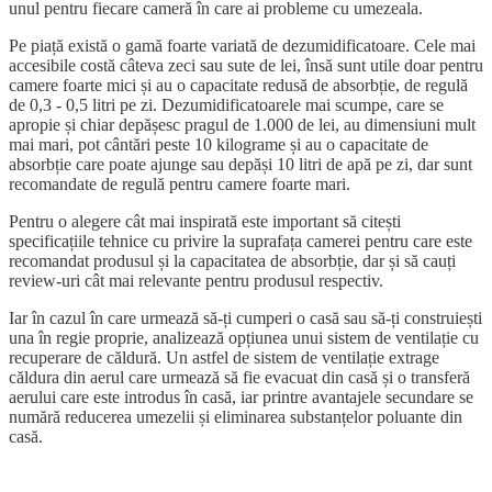
unul pentru fiecare cameră în care ai probleme cu umezeala.
Pe piață există o gamă foarte variată de dezumidificatoare. Cele mai
accesibile costă câteva zeci sau sute de lei, însă sunt utile doar pentru
camere foarte mici și au o capacitate redusă de absorbție, de regulă
de 0,3 - 0,5 litri pe zi. Dezumidificatoarele mai scumpe, care se
apropie și chiar depășesc pragul de 1.000 de lei, au dimensiuni mult
mai mari, pot cântări peste 10 kilograme și au o capacitate de
absorbție care poate ajunge sau depăși 10 litri de apă pe zi, dar sunt
recomandate de regulă pentru camere foarte mari.
Pentru o alegere cât mai inspirată este important să citești
specificațiile tehnice cu privire la suprafața camerei pentru care este
recomandat produsul și la capacitatea de absorbție, dar și să cauți
review-uri cât mai relevante pentru produsul respectiv.
Iar în cazul în care urmează să-ți cumperi o casă sau să-ți construiești
una în regie proprie, analizează opțiunea unui sistem de ventilație cu
recuperare de căldură. Un astfel de sistem de ventilație extrage
căldura din aerul care urmează să fie evacuat din casă și o transferă
aerului care este introdus în casă, iar printre avantajele secundare se
numără reducerea umezelii și eliminarea substanțelor poluante din
casă.