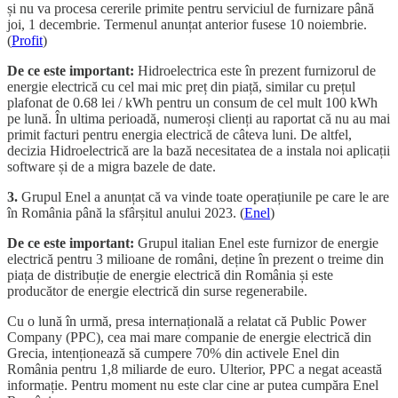
și nu va procesa cererile primite pentru serviciul de furnizare până
joi, 1 decembrie. Termenul anunțat anterior fusese 10 noiembrie.
(
Profit
)
De ce este important:
Hidroelectrica este în prezent furnizorul de
energie electrică cu cel mai mic preț din piață, similar cu prețul
plafonat de 0.68 lei / kWh pentru un consum de cel mult 100 kWh
pe lună. În ultima perioadă, numeroși clienți au raportat că nu au mai
primit facturi pentru energia electrică de câteva luni. De altfel,
decizia Hidroelectrică are la bază necesitatea de a instala noi aplicații
software și de a migra bazele de date.
3.
Grupul Enel a anunțat că va vinde toate operațiunile pe care le are
în România până la sfârșitul anului 2023. (
Enel
)
De ce este important:
Grupul italian Enel este furnizor de energie
electrică pentru 3 milioane de români, deține în prezent o treime din
piața de distribuție de energie electrică din România și este
producător de energie electrică din surse regenerabile.
Cu o lună în urmă, presa internațională a relatat că Public Power
Company (PPC), cea mai mare companie de energie electrică din
Grecia, intenționează să cumpere 70% din activele Enel din
România pentru 1,8 miliarde de euro. Ulterior, PPC a negat această
informație. Pentru moment nu este clar cine ar putea cumpăra Enel