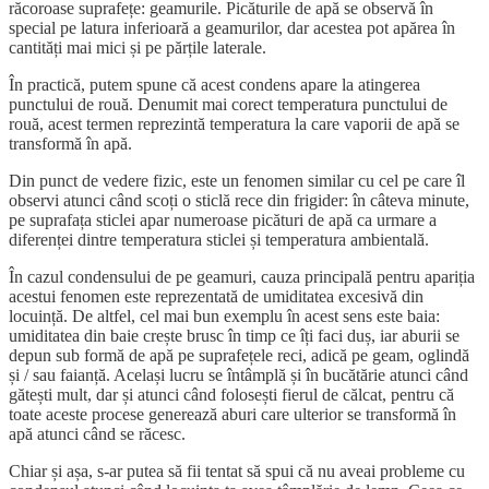
răcoroase suprafețe: geamurile. Picăturile de apă se observă în
special pe latura inferioară a geamurilor, dar acestea pot apărea în
cantități mai mici și pe părțile laterale.
În practică, putem spune că acest condens apare la atingerea
punctului de rouă. Denumit mai corect temperatura punctului de
rouă, acest termen reprezintă temperatura la care vaporii de apă se
transformă în apă.
Din punct de vedere fizic, este un fenomen similar cu cel pe care îl
observi atunci când scoți o sticlă rece din frigider: în câteva minute,
pe suprafața sticlei apar numeroase picături de apă ca urmare a
diferenței dintre temperatura sticlei și temperatura ambientală.
În cazul condensului de pe geamuri, cauza principală pentru apariția
acestui fenomen este reprezentată de umiditatea excesivă din
locuință. De altfel, cel mai bun exemplu în acest sens este baia:
umiditatea din baie crește brusc în timp ce îți faci duș, iar aburii se
depun sub formă de apă pe suprafețele reci, adică pe geam, oglindă
și / sau faianță. Același lucru se întâmplă și în bucătărie atunci când
gătești mult, dar și atunci când folosești fierul de călcat, pentru că
toate aceste procese generează aburi care ulterior se transformă în
apă atunci când se răcesc.
Chiar și așa, s-ar putea să fii tentat să spui că nu aveai probleme cu