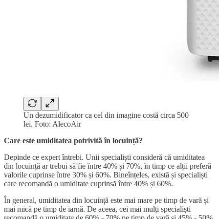
Un dezumidificator ca cel din imagine costă circa 500
lei. Foto: AlecoAir
Care este umiditatea potrivită în locuință?
Depinde ce expert întrebi. Unii specialiști consideră că umiditatea
din locuință ar trebui să fie între 40% și 70%, în timp ce alții preferă
valorile cuprinse între 30% și 60%. Bineînțeles, există și specialiști
care recomandă o umiditate cuprinsă între 40% și 60%.
În general, umiditatea din locuință este mai mare pe timp de vară și
mai mică pe timp de iarnă. De aceea, cei mai mulți specialiști
recomandă o umiditate de 60% - 70% pe timp de vară și 45% - 50%