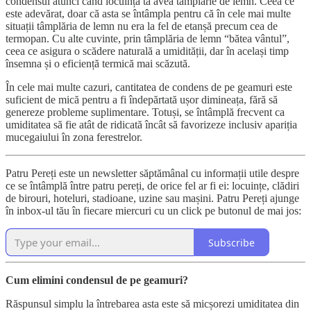
condensul atunci când locuința ta avea tâmplărie de lemn. Ceea ce
este adevărat, doar că asta se întâmpla pentru că în cele mai multe
situații tâmplăria de lemn nu era la fel de etanșă precum cea de
termopan. Cu alte cuvinte, prin tâmplăria de lemn “bătea vântul”,
ceea ce asigura o scădere naturală a umidității, dar în același timp
însemna și o eficiență termică mai scăzută.
În cele mai multe cazuri, cantitatea de condens de pe geamuri este
suficient de mică pentru a fi îndepărtată ușor dimineața, fără să
genereze probleme suplimentare. Totuși, se întâmplă frecvent ca
umiditatea să fie atât de ridicată încât să favorizeze inclusiv apariția
mucegaiului în zona ferestrelor.
Patru Pereți este un newsletter săptămânal cu informații utile despre
ce se întâmplă între patru pereți, de orice fel ar fi ei: locuințe, clădiri
de birouri, hoteluri, stadioane, uzine sau mașini. Patru Pereți ajunge
în inbox-ul tău în fiecare miercuri cu un click pe butonul de mai jos:
Subscribe
Cum elimini condensul de pe geamuri?
Răspunsul simplu la întrebarea asta este să micșorezi umiditatea din