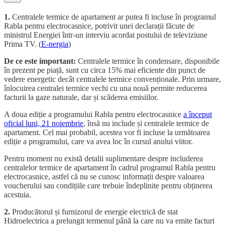
1.
Centralele termice de apartament ar putea fi incluse în programul
Rabla pentru electrocasnice, potrivit unei declarații făcute de
ministrul Energiei într-un interviu acordat postului de televiziune
Prima TV. (
E-nergia
)
De ce este important:
Centralele termice în condensare, disponibile
în prezent pe piață, sunt cu circa 15% mai eficiente din punct de
vedere energetic decât centralele termice convenționale. Prin urmare,
înlocuirea centralei termice vechi cu una nouă permite reducerea
facturii la gaze naturale, dar și scăderea emisiilor.
A doua ediție a programului Rabla pentru electrocasnice
a început
oficial luni, 21 noiembrie
, însă nu include și centralele termice de
apartament. Cel mai probabil, acestea vor fi incluse la următoarea
ediție a programului, care va avea loc în cursul anului viitor.
Pentru moment nu există detalii suplimentare despre includerea
centralelor termice de apartament în cadrul programul Rabla pentru
electrocasnice, astfel că nu se cunosc informații despre valoarea
voucherului sau condițiile care trebuie îndeplinite pentru obținerea
acestuia.
2.
Producătorul și furnizorul de energie electrică de stat
Hidroelectrica a prelungit termenul până la care nu va emite facturi