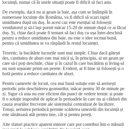
locuință, numai că în unele situații poate fi dificil să faci asta.
De exemplu, dacă nu ai geam la baie, așa cum se întâmplă în
numeroase locuințe din România, va fi dificil să scazi rapid
umiditatea după un duș. În acest caz este esențial să folosești
ventilatorul și să-l lași pornit măcar 15-20 de minute după ce ai făcut
duș. Și, chiar dacă poate fi tentant să faci duș cu ușa între-deschisă
pentru a reduce umiditatea din baie, nu este o idee tocmai bună,
pentru că umiditatea se va răspândi în restul locuinței.
Teoretic, la bucătărie lucrurile sunt mai simple. Chiar dacă gătești
des, cantitatea de aburi este mai mică și, în principiu, ai un geam pe
care să-l poți deschide, chiar și în cazul în care bucătăria și living-ul
nu sunt separate printr-un perete. Evident, ar fi bine să folosești și o
hotă pentru a reduce cantitatea de aburi.
Pentru camerele de locuit, cea mai bună soluție este să aerisești
periodic prin deschiderea geamurilor, măcar pentru 30 de minute pe
zi. Sigur că asta nu este eficient din punct de vedere termic și poate
fi o soluție imposibil de aplicat în perioadele în care nu ai căldură din
cauza avariilor frecvente ale sistemului centralizat de încălzire.
Totuși, aerisirea periodică permite scăderea umezelii din locuință și
este sănătoasă atât pentru tine, cât și pentru pereți.
Alte sfaturi practice aparent minore care pot contribui într-o măsură