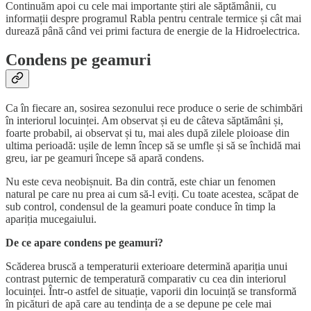
Continuăm apoi cu cele mai importante știri ale săptămânii, cu
informații despre programul Rabla pentru centrale termice și cât mai
durează până când vei primi factura de energie de la Hidroelectrica.
Condens pe geamuri
Ca în fiecare an, sosirea sezonului rece produce o serie de schimbări
în interiorul locuinței. Am observat și eu de câteva săptămâni și,
foarte probabil, ai observat și tu, mai ales după zilele ploioase din
ultima perioadă: ușile de lemn încep să se umfle și să se închidă mai
greu, iar pe geamuri începe să apară condens.
Nu este ceva neobișnuit. Ba din contră, este chiar un fenomen
natural pe care nu prea ai cum să-l eviți. Cu toate acestea, scăpat de
sub control, condensul de la geamuri poate conduce în timp la
apariția mucegaiului.
De ce apare condens pe geamuri?
Scăderea bruscă a temperaturii exterioare determină apariția unui
contrast puternic de temperatură comparativ cu cea din interiorul
locuinței. Într-o astfel de situație, vaporii din locuință se transformă
în picături de apă care au tendința de a se depune pe cele mai