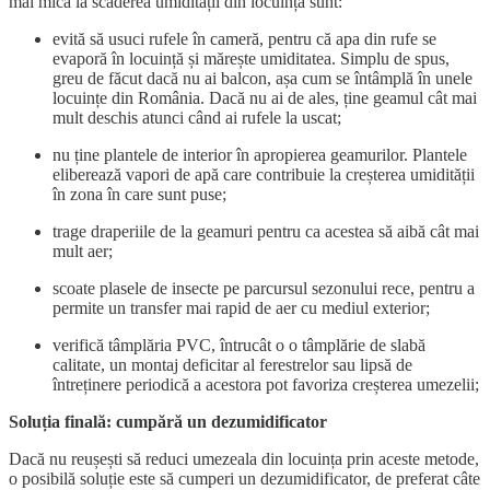
mai mică la scăderea umidității din locuință sunt:
evită să usuci rufele în cameră, pentru că apa din rufe se
evaporă în locuință și mărește umiditatea. Simplu de spus,
greu de făcut dacă nu ai balcon, așa cum se întâmplă în unele
locuințe din România. Dacă nu ai de ales, ține geamul cât mai
mult deschis atunci când ai rufele la uscat;
nu ține plantele de interior în apropierea geamurilor. Plantele
eliberează vapori de apă care contribuie la creșterea umidității
în zona în care sunt puse;
trage draperiile de la geamuri pentru ca acestea să aibă cât mai
mult aer;
scoate plasele de insecte pe parcursul sezonului rece, pentru a
permite un transfer mai rapid de aer cu mediul exterior;
verifică tâmplăria PVC, întrucât o o tâmplărie de slabă
calitate, un montaj deficitar al ferestrelor sau lipsă de
întreținere periodică a acestora pot favoriza creșterea umezelii;
Soluția finală: cumpără un dezumidificator
Dacă nu reușești să reduci umezeala din locuința prin aceste metode,
o posibilă soluție este să cumperi un dezumidificator, de preferat câte