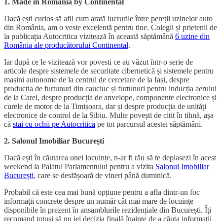
1. Made in România by Continental
Dacă ești curios să afli cum arată lucrurile între pereții uzinelor auto
din România, am o veste excelentă pentru tine. Colegii și prietenii de
la publicația Autocritica vizitează în această săptămână
6 uzine din
România ale producătorului Continental
.
Iar după ce le vizitează vor povesti ce au văzut într-o serie de
articole despre sistemele de securitate cibernetică și sistemele pentru
mașini autonome de la centrul de cercetare de la Iași, despre
producția de furtunuri din cauciuc și furtunuri pentru inducția aerului
de la Carei, despre producția de anvelope, componente electronice și
curele de motor de la Timișoara, dar și despre producția de unități
electronice de control de la Sibiu. Multe povești de citit în tihnă, așa
că
stai cu ochii pe Autocritica
pe tot parcursul acestei săptămâni.
2. Salonul Imobiliar București
Dacă ești în căutarea unei locuințe, n-ar fi rău să te deplasezi în acest
weekend la Palatul Parlamentului pentru a vizita
Salonul Imobiliar
București
, care se desfășoară de vineri până duminică.
Probabil că este cea mai bună opțiune pentru a afla dintr-un foc
informații concrete despre un număr cât mai mare de locuințe
disponibile în prezent în ansamblurile rezidențiale din București. Îți
recomand totuși să nu iei decizia finală înainte de a căuta informații