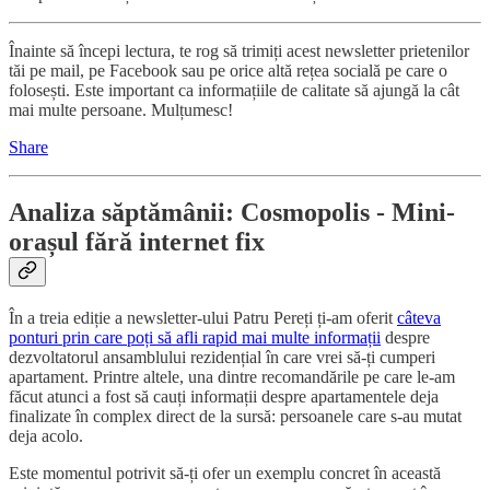
Înainte să începi lectura, te rog să trimiți acest newsletter prietenilor
tăi pe mail, pe Facebook sau pe orice altă rețea socială pe care o
folosești. Este important ca informațiile de calitate să ajungă la cât
mai multe persoane. Mulțumesc!
Share
Analiza săptămânii: Cosmopolis - Mini-
orașul fără internet fix
În a treia ediție a newsletter-ului Patru Pereți ți-am oferit
câteva
ponturi prin care poți să afli rapid mai multe informații
despre
dezvoltatorul ansamblului rezidențial în care vrei să-ți cumperi
apartament. Printre altele, una dintre recomandările pe care le-am
făcut atunci a fost să cauți informații despre apartamentele deja
finalizate în complex direct de la sursă: persoanele care s-au mutat
deja acolo.
Este momentul potrivit să-ți ofer un exemplu concret în această