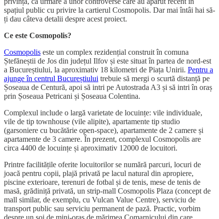
privință, ca urmare a unor controverse care au apărut recent în
spațiul public cu privire la cartierul Cosmopolis. Dar mai întâi hai să-
ți dau câteva detalii despre acest proiect.
Ce este Cosmopolis?
Cosmopolis
este un complex rezidențial construit în comuna
Ștefăneștii de Jos din județul Ilfov și este situat în partea de nord-est
a Bucureștiului, la aproximativ 18 kilometri de Piața Unirii.
Pentru a
ajunge în centrul Bucureștiului
trebuie să mergi o scurtă distanță pe
Șoseaua de Centură, apoi să intri pe Autostrada A3 și să intri în oraș
prin Șoseaua Petricani și Șoseaua Colentina.
Complexul include o largă varietate de locuințe: vile individuale,
vile de tip townhouse (vile alipite), apartamente tip studio
(garsoniere cu bucătărie open-space), apartamente de 2 camere și
apartamente de 3 camere. În prezent, complexul Cosmopolis are
circa 4400 de locuințe și aproximativ 12000 de locuitori.
Printre facilitățile oferite locuitorilor se numără parcuri, locuri de
joacă pentru copii, plajă privată pe lacul natural din apropiere,
piscine exterioare, terenuri de fotbal și de tenis, mese de tenis de
masă, grădiniță privată, un strip-mall Cosmopolis Plaza (concept de
mall similar, de exemplu, cu Vulcan Value Centre), serviciu de
transport public sau serviciu permanent de pază. Practic, vorbim
despre un soi de mini-oraș de mărimea Comarnicului din care