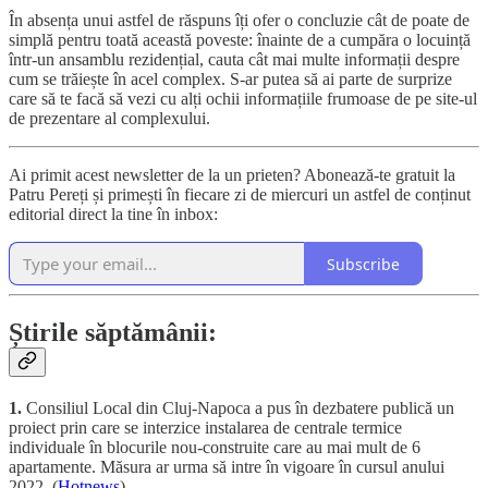
În absența unui astfel de răspuns îți ofer o concluzie cât de poate de
simplă pentru toată această poveste: înainte de a cumpăra o locuință
într-un ansamblu rezidențial, cauta cât mai multe informații despre
cum se trăiește în acel complex. S-ar putea să ai parte de surprize
care să te facă să vezi cu alți ochii informațiile frumoase de pe site-ul
de prezentare al complexului.
Ai primit acest newsletter de la un prieten? Abonează-te gratuit la
Patru Pereți și primești în fiecare zi de miercuri un astfel de conținut
editorial direct la tine în inbox:
Subscribe
Știrile săptămânii:
1.
Consiliul Local din Cluj-Napoca a pus în dezbatere publică un
proiect prin care se interzice instalarea de centrale termice
individuale în blocurile nou-construite care au mai mult de 6
apartamente. Măsura ar urma să intre în vigoare în cursul anului
2022. (
Hotnews
)