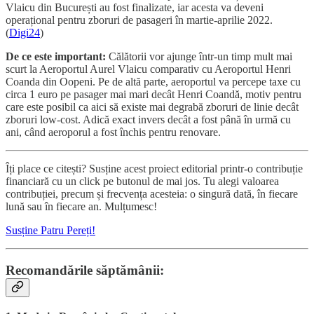
Vlaicu din București au fost finalizate, iar acesta va deveni
operațional pentru zboruri de pasageri în martie-aprilie 2022.
(
Digi24
)
De ce este important:
Călătorii vor ajunge într-un timp mult mai
scurt la Aeroportul Aurel Vlaicu comparativ cu Aeroportul Henri
Coanda din Oopeni. Pe de altă parte, aeroportul va percepe taxe cu
circa 1 euro pe pasager mai mari decât Henri Coandă, motiv pentru
care este posibil ca aici să existe mai degrabă zboruri de linie decât
zboruri low-cost. Adică exact invers decât a fost până în urmă cu
ani, când aeroporul a fost închis pentru renovare.
Îți place ce citești? Susține acest proiect editorial printr-o contribuție
financiară cu un click pe butonul de mai jos. Tu alegi valoarea
contribuției, precum și frecvența acesteia: o singură dată, în fiecare
lună sau în fiecare an. Mulțumesc!
Susține Patru Pereți!
Recomandările săptămânii: