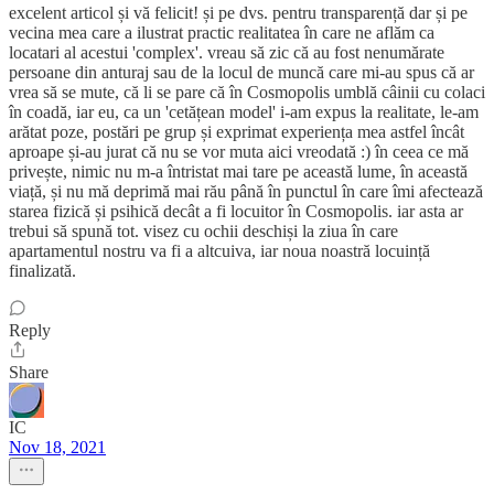
excelent articol și vă felicit! și pe dvs. pentru transparență dar și pe
vecina mea care a ilustrat practic realitatea în care ne aflăm ca
locatari al acestui 'complex'. vreau să zic că au fost nenumărate
persoane din anturaj sau de la locul de muncă care mi-au spus că ar
vrea să se mute, că li se pare că în Cosmopolis umblă câinii cu colaci
în coadă, iar eu, ca un 'cetățean model' i-am expus la realitate, le-am
arătat poze, postări pe grup și exprimat experiența mea astfel încât
aproape și-au jurat că nu se vor muta aici vreodată :) în ceea ce mă
privește, nimic nu m-a întristat mai tare pe această lume, în această
viață, și nu mă deprimă mai rău până în punctul în care îmi afectează
starea fizică și psihică decât a fi locuitor în Cosmopolis. iar asta ar
trebui să spună tot. visez cu ochii deschiși la ziua în care
apartamentul nostru va fi a altcuiva, iar noua noastră locuință
finalizată.
Reply
Share
IC
Nov 18, 2021