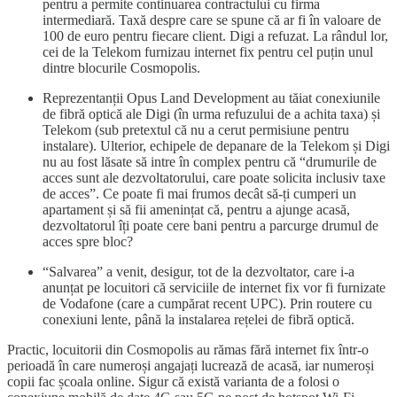
pentru a permite continuarea contractului cu firma
intermediară. Taxă despre care se spune că ar fi în valoare de
100 de euro pentru fiecare client. Digi a refuzat. La rândul lor,
cei de la Telekom furnizau internet fix pentru cel puțin unul
dintre blocurile Cosmopolis.
Reprezentanții Opus Land Development au tăiat conexiunile
de fibră optică ale Digi (în urma refuzului de a achita taxa) și
Telekom (sub pretextul că nu a cerut permisiune pentru
instalare). Ulterior, echipele de depanare de la Telekom și Digi
nu au fost lăsate să intre în complex pentru că “drumurile de
acces sunt ale dezvoltatorului, care poate solicita inclusiv taxe
de acces”. Ce poate fi mai frumos decât să-ți cumperi un
apartament și să fii amenințat că, pentru a ajunge acasă,
dezvoltatorul îți poate cere bani pentru a parcurge drumul de
acces spre bloc?
“Salvarea” a venit, desigur, tot de la dezvoltator, care i-a
anunțat pe locuitori că serviciile de internet fix vor fi furnizate
de Vodafone (care a cumpărat recent UPC). Prin routere cu
conexiuni lente, până la instalarea rețelei de fibră optică.
Practic, locuitorii din Cosmopolis au rămas fără internet fix într-o
perioadă în care numeroși angajați lucrează de acasă, iar numeroși
copii fac școala online. Sigur că există varianta de a folosi o