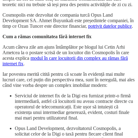
teoretic nici nu trebuie să ieși prea des pentru activitățile de zi cu zi.
Cosmopolis este dezvoltat de compania turcă Opus Land
Development SA. Ahmet Buyunkali este președintele companiei, în
timp ce Ozan Tuncer este director financiar,
potrivit datelor publice
.
Cum a rămas comunitatea fără internet fix
Acum câteva zile am ajuns întâmplător pe blogul lui Cetin Arhi
Ametcea la o postare scrisă de un locuitor din Cosmopolis în care
acesta explica
modul în care locuitorii din complex au rămas fără
internet fix
.
Iar povestea merită citită pentru că scoate în evidență mai multe
lucruri care, cel puțin din perspectiva mea, sunt în neregulă, mai ales
când vine vorba despre un complex imobiliar modern:
Serviciul de internet fix de la Digi era furnizat printr-o firmă
intermediară, astfel că locuitorii nu aveau contracte directe cu
operatorul de telecomunicații. Este ușor să intuiești că
existența unui intermediar generează, evident, costuri finale
mai mari pentru utilizatorul final.
Opus Land Development, dezvoltatorul Cosmopolis, a
solicitat celor de la Digi o taxă pentru fiecare client final