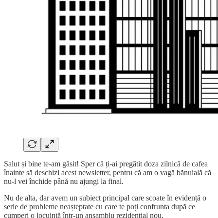
Salut și bine te-am găsit! Sper că ți-ai pregătit doza zilnică de cafea
înainte să deschizi acest newsletter, pentru că am o vagă bănuială că
nu-l vei închide până nu ajungi la final.
Nu de alta, dar avem un subiect principal care scoate în evidență o
serie de probleme neașteptate cu care te poți confrunta după ce
cumperi o locuință într-un ansamblu rezidențial nou.