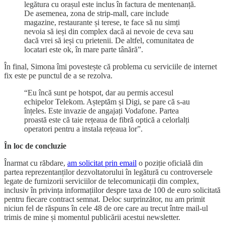
legătura cu orașul este inclus în factura de mentenanță.
De asemenea, zona de strip-mall, care include
magazine, restaurante și terese, te face să nu simți
nevoia să ieși din complex dacă ai nevoie de ceva sau
dacă vrei să ieși cu prietenii. De altfel, comunitatea de
locatari este ok, în mare parte tânără”.
În final, Simona îmi povestește că problema cu serviciile de internet
fix este pe punctul de a se rezolva.
“Eu încă sunt pe hotspot, dar au permis accesul
echipelor Telekom. Așteptăm și Digi, se pare că s-au
înțeles. Este invazie de angajați Vodafone. Partea
proastă este că taie rețeaua de fibră optică a celorlalți
operatori pentru a instala rețeaua lor”.
În loc de concluzie
Înarmat cu răbdare,
am solicitat prin email
o poziție oficială din
partea reprezentanților dezvoltatorului în legătură cu controversele
legate de furnizorii serviciilor de telecomunicații din complex,
inclusiv în privința informațiilor despre taxa de 100 de euro solicitată
pentru fiecare contract semnat. Deloc surprinzător, nu am primit
niciun fel de răspuns în cele 48 de ore care au trecut între mail-ul
trimis de mine și momentul publicării acestui newsletter.