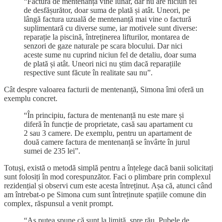
“Factura de mentenanță vine lunar, dar nu are niciun fel
de desfășurător, doar suma de plată și atât. Uneori, pe
lângă factura uzuală de mentenanță mai vine o factură
suplimentară cu diverse sume, iar motivele sunt diverse:
reparație la piscină, întreținerea lifturilor, montarea de
senzori de gaze naturale pe scara blocului. Dar nici
aceste sume nu cuprind niciun fel de detaliu, doar suma
de plată și atât. Uneori nici nu știm dacă reparațiile
respective sunt făcute în realitate sau nu”.
Cât despre valoarea facturii de mentenanță, Simona îmi oferă un
exemplu concret.
“În principiu, factura de mentenanță nu este mare și
diferă în funcție de proprietate, casă sau apartament cu
2 sau 3 camere. De exemplu, pentru un apartament de
două camere factura de mentenanță se învârte în jurul
sumei de 235 lei”.
Totuși, există o metodă simplă pentru a înțelege dacă banii solicitați
sunt folosiți în mod corespunzător. Faci o plimbare prin complexul
rezidențial și observi cum este acesta întreținut. Așa că, atunci când
am întrebat-o pe Simona cum sunt întreținute spațiile comune din
complex, răspunsul a venit prompt.
“Aș putea spune că sunt la limită, spre rău. Pubele de