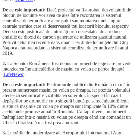
De ce este important:
Dacă proiectul va fi aprobat, dezvoltatorii de
blocuri de locuințe vor avea de ales între racordarea la sistemul
centralizat de termoficare al orașului sau montarea unei singure
centrale termice care să deservească toți locatorii blocului respectiv.
Decizia este justificată de autorități prin necesitatea de a reduce
emisiile de dioxid de carbon generate de utilizarea gazului natural.
Potrivit celor mai recente date, doar 15% dintre locuințele din Cluj-
Napoca erau racordate la sistemul cenralizat de termoficare în anul
2019.
2.
La Senatul României a fost depus un proiect de lege care prevede
interzicerea înmatriculărilor de mașini cu volan pe partea dreaptă.
(
LifeNews
)
De ce este important:
Pe drumurile publice din România circulă în
prezent numeroase mașini cu volan pe dreapta, iar poziția volanului
afectează semnificativ vizibilitatea șoferului, în special în cazul
depășirilor pe drumurile cu o singură bandă pe sens. Inițiatorii legii
susțin că mașinile cu volan pe dreapta sunt implicate în 10% dintre
accidentele produse anual în România. Ca fapt divers, am nimerit
întâmplător într-o mașină cu volan pe dreapta când am comandat un
Uber în Oradea. Nu a fost prea amuzant.
3.
Lucrările de modernizare ale Aeroportului Internațional Aurel