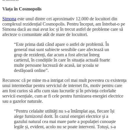
Viața în Cosmopolis
Simona
este unul dintre cei aproximativ 12.000 de locuitori din
complexul rezidențial Cosmopolis. Pentru început, am întrebat-o pe
Simona dacă au mai avut loc și în trecut astfel de probleme care să
afecteze o comunitate atât de mare de locuitori.
“Este prima dată când apare o astfel de problemă. În
general mai sunt subiecte sensibile care afectează un
grup de rezidenți, dar acum a fost afectat întreg
cartierul, în condițiile în care în situația actuală foarte
multe persoane lucrează de acasă, iar școala se
desfășoară online”.
Recunosc că pe mine m-a intrigat cel mai mult povestea cu existența
unui intermediar pentru serviciul de internet fix, motiv pentru care
am fost curios să aflu cum stau lucrurile și în privința celorlalte
servicii esențiale, cum ar fi cele pentru furnizarea energiei electrice
sau a gazelor naturale.
“Pentru celalalte utilități nu s-a întâmplat așa, fiecare își
alege furnizorul dorit. În cazul energiei electrice și a
gazului natural cea mai mare parte a populației cunoaște
legile și, evident, acolo nu se poate interveni. Totuși, s-a