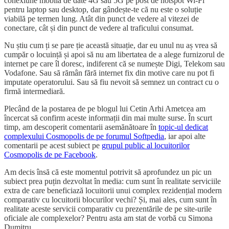
conexiune mobilă de date 4G sau 5G pe post de hotspot Wi-Fi
pentru laptop sau desktop, dar gândește-te că nu este o soluție
viabilă pe termen lung. Atât din punct de vedere al vitezei de
conectare, cât și din punct de vedere al traficului consumat.
Nu știu cum ți se pare ție această situație, dar eu unul nu aș vrea să
cumpăr o locuință și apoi să nu am libertatea de a alege furnizorul de
internet pe care îl doresc, indiferent că se numește Digi, Telekom sau
Vodafone. Sau să rămân fără internet fix din motive care nu pot fi
imputate operatorului. Sau să fiu nevoit să semnez un contract cu o
firmă intermediară.
Plecând de la postarea de pe blogul lui Cetin Arhi Ametcea am
încercat să confirm aceste informații din mai multe surse. În scurt
timp, am descoperit comentarii asemănătoare în
topic-ul dedicat
complexului Cosmopolis de pe forumul Softpedia
, iar apoi alte
comentarii pe acest subiect pe
grupul public al locuitorilor
Cosmopolis de pe Facebook
.
Am decis însă că este momentul potrivit să aprofundez un pic un
subiect prea puțin dezvoltat în media: cum sunt în realitate serviciile
extra de care beneficiază locuitorii unui complex rezidențial modern
comparativ cu locuitorii blocurilor vechi? Și, mai ales, cum sunt în
realitate aceste servicii comparativ cu prezentările de pe site-urile
oficiale ale complexelor? Pentru asta am stat de vorbă cu Simona
Dumitru.