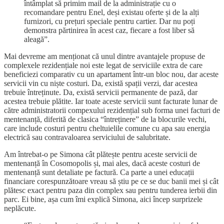
întâmplat să primim mail de la administrație cu o
recomandare pentru Enel, deși existau oferte și de la alți
furnizori, cu prețuri speciale pentru cartier. Dar nu poți
demonstra părtinirea în acest caz, fiecare a fost liber să
aleagă”.
Mai devreme am menționat că unul dintre avantajele propuse de
complexele rezidențiale noi este legat de serviciile extra de care
beneficiezi comparativ cu un apartament într-un bloc nou, dar aceste
servicii vin cu niște costuri. Da, există spații verzi, dar acestea
trebuie întreținute. Da, există servicii permanente de pază, dar
acestea trebuie plătite. Iar toate aceste servicii sunt facturate lunar de
către administratorii compexului rezidențial sub forma unei facturi de
mentenanță, diferită de clasica “întreținere” de la blocurile vechi,
care include costuri pentru cheltuielile comune cu apa sau energia
electrică sau contravaloarea serviciului de salubritate.
Am întrebat-o pe Simona cât plătește pentru aceste servicii de
mentenanță în Cosomopolis și, mai ales, dacă aceste costuri de
mentenanță sunt detaliate pe factură. Ca parte a unei educații
financiare corespunzătoare vreau să știu pe ce se duc banii mei și cât
plătesc exact pentru paza din complex sau pentru tunderea ierbii din
parc. Ei bine, așa cum îmi explică Simona, aici încep surprizele
neplăcute.