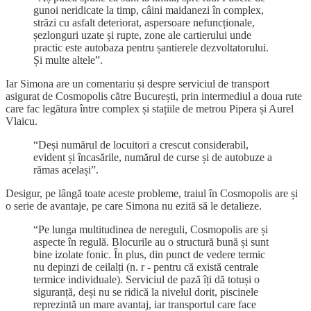
gunoi neridicate la timp, câini maidanezi în complex,
străzi cu asfalt deteriorat, aspersoare nefuncționale,
șezlonguri uzate și rupte, zone ale cartierului unde
practic este autobaza pentru șantierele dezvoltatorului.
Și multe altele”.
Iar Simona are un comentariu și despre serviciul de transport
asigurat de Cosmopolis către București, prin intermediul a doua rute
care fac legătura între complex și stațiile de metrou Pipera și Aurel
Vlaicu.
“Deși numărul de locuitori a crescut considerabil,
evident și încasările, numărul de curse și de autobuze a
rămas același”.
Desigur, pe lângă toate aceste probleme, traiul în Cosmopolis are și
o serie de avantaje, pe care Simona nu ezită să le detalieze.
“Pe lunga multitudinea de nereguli, Cosmopolis are și
aspecte în regulă. Blocurile au o structură bună și sunt
bine izolate fonic. În plus, din punct de vedere termic
nu depinzi de ceilalți (n. r - pentru că există centrale
termice individuale). Serviciul de pază îți dă totuși o
siguranță, deși nu se ridică la nivelul dorit, piscinele
reprezintă un mare avantaj, iar transportul care face