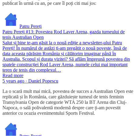
publicat în urmă cu an, pe care îl poți citi mai jos:
Patru Pereți
Patru Pereți #13: Povestea Rod Laver Arena, gazda turneului de
tenis Australian Open
Salut și bine te-am găsit la o nouă ediție a newsletter-ului Patru
Pereți! În numărul de astăzi ți-am pregătit o nouă poveste, însă de
data aceasta părăsim România și călătorim imaginar până în
Australia. Scopul și durata vizitei? Să aflăm împreună povestea din
spatele construcției Rod Laver Arena, numele celui mai important
teren de tenis din complexul…
Read more
5 years ago · Daniel Popescu
La o scară mult mai mică, povestea de succes a Australian Open este
replicată și în România, care găzduiește turneul de tenis feminin
Transylvania Open de categorie WTA 250 la BT Arena din Cluj-
Napoca, o sală polivalentă modernă despre care ți-am povestit
anterior cu ocazia evenimentului Sports Festival.