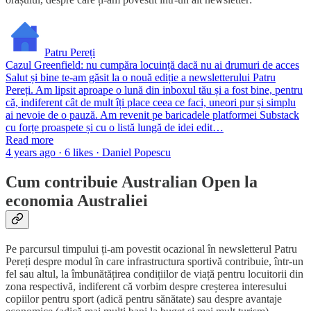
Patru Pereți
Cazul Greenfield: nu cumpăra locuință dacă nu ai drumuri de acces
Salut și bine te-am găsit la o nouă ediție a newsletterului Patru
Pereți. Am lipsit aproape o lună din inboxul tău și a fost bine, pentru
că, indiferent cât de mult îți place ceea ce faci, uneori pur și simplu
ai nevoie de o pauză. Am revenit pe baricadele platformei Substack
cu forțe proaspete și cu o listă lungă de idei edit…
Read more
4 years ago · 6 likes · Daniel Popescu
Cum contribuie Australian Open la
economia Australiei
Pe parcursul timpului ți-am povestit ocazional în newsletterul Patru
Pereți despre modul în care infrastructura sportivă contribuie, într-un
fel sau altul, la îmbunătățirea condițiilor de viață pentru locuitorii din
zona respectivă, indiferent că vorbim despre creșterea interesului
copiilor pentru sport (adică pentru sănătate) sau despre avantaje