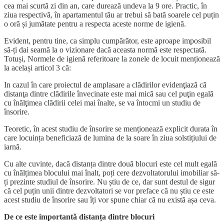
cea mai scurtă zi din an, care durează undeva la 9 ore. Practic, în
ziua respectivă, în apartamentul tău ar trebui să bată soarele cel puțin
o oră și jumătate pentru a respecta aceste norme de igienă.
Evident, pentru tine, ca simplu cumpărător, este aproape imposibil
să-ți dai seamă la o vizionare dacă aceasta normă este respectată.
Totuși, Normele de igienă referitoare la zonele de locuit menționează
la același articol 3 că:
In cazul în care proiectul de amplasare a clădirilor evidenţiază că
distanţa dintre clădirile învecinate este mai mică sau cel puţin egală
cu înălţimea clădirii celei mai înalte, se va întocmi un studiu de
însorire.
Teoretic, în acest studiu de însorire se menționează explicit durata în
care locuința beneficiază de lumina de la soare în ziua solstițiului de
iarnă.
Cu alte cuvinte, dacă distanța dintre două blocuri este cel mult egală
cu înălțimea blocului mai înalt, poți cere dezvoltatorului imobiliar să-
ți prezinte studiul de însorire. Nu știu de ce, dar sunt destul de sigur
că cel puțin unii dintre dezvoltatori se vor preface că nu știu ce este
acest studiu de însorire sau îți vor spune chiar că nu există așa ceva.
De ce este importantă distanța dintre blocuri