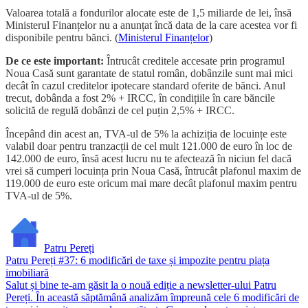
Valoarea totală a fondurilor alocate este de 1,5 miliarde de lei, însă
Ministerul Finanțelor nu a anunțat încă data de la care acestea vor fi
disponibile pentru bănci. (
Ministerul Finanțelor
)
De ce este important:
Întrucât creditele accesate prin programul
Noua Casă sunt garantate de statul român, dobânzile sunt mai mici
decât în cazul creditelor ipotecare standard oferite de bănci. Anul
trecut, dobânda a fost 2% + IRCC, în condițiile în care băncile
solicită de regulă dobânzi de cel puțin 2,5% + IRCC.
Începând din acest an, TVA-ul de 5% la achiziția de locuințe este
valabil doar pentru tranzacții de cel mult 121.000 de euro în loc de
142.000 de euro, însă acest lucru nu te afectează în niciun fel dacă
vrei să cumperi locuința prin Noua Casă, întrucât plafonul maxim de
119.000 de euro este oricum mai mare decât plafonul maxim pentru
TVA-ul de 5%.
Patru Pereți
Patru Pereți #37: 6 modificări de taxe și impozite pentru piața
imobiliară
Salut și bine te-am găsit la o nouă ediție a newsletter-ului Patru
Pereți. În această săptămână analizăm împreună cele 6 modificări de