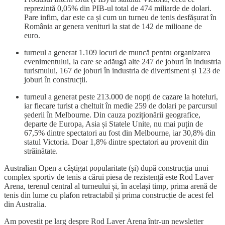
reprezintă 0,05% din PIB-ul total de 474 miliarde de dolari.
Pare infim, dar este ca și cum un turneu de tenis desfășurat în
România ar genera venituri la stat de 142 de milioane de
euro.
turneul a generat 1.109 locuri de muncă pentru organizarea
evenimentului, la care se adăugă alte 247 de joburi în industria
turismului, 167 de joburi în industria de divertisment și 123 de
joburi în construcții.
turneul a generat peste 213.000 de nopți de cazare la hoteluri,
iar fiecare turist a cheltuit în medie 259 de dolari pe parcursul
șederii în Melbourne. Din cauza poziționării geografice,
departe de Europa, Asia și Statele Unite, nu mai puțin de
67,5% dintre spectatori au fost din Melbourne, iar 30,8% din
statul Victoria. Doar 1,8% dintre spectatori au provenit din
străinătate.
Australian Open a câștigat popularitate (și) după construcția unui
complex sportiv de tenis a cărui piesa de rezistență este Rod Laver
Arena, terenul central al turneului și, în același timp, prima arenă de
tenis din lume cu plafon retractabil și prima construcție de acest fel
din Australia.
Am povestit pe larg despre Rod Laver Arena într-un newsletter