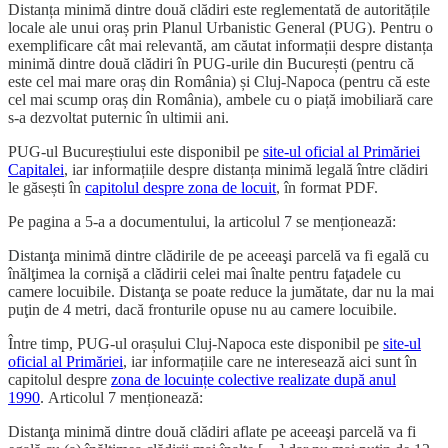
Distanța minimă dintre două clădiri este reglementată de autoritățile
locale ale unui oraș prin Planul Urbanistic General (PUG). Pentru o
exemplificare cât mai relevantă, am căutat informații despre distanța
minimă dintre două clădiri în PUG-urile din București (pentru că
este cel mai mare oraș din România) și Cluj-Napoca (pentru că este
cel mai scump oraș din România), ambele cu o piață imobiliară care
s-a dezvoltat puternic în ultimii ani.
PUG-ul Bucureștiului este disponibil pe
site-ul oficial al Primăriei
Capitalei
, iar informațiile despre distanța minimă legală între clădiri
le găsești în
capitolul despre zona de locuit
, în format PDF.
Pe pagina a 5-a a documentului, la articolul 7 se menționează:
Distanţa minimă dintre clădirile de pe aceeaşi parcelă va fi egală cu
înălţimea la cornişă a clădirii celei mai înalte pentru faţadele cu
camere locuibile. Distanţa se poate reduce la jumătate, dar nu la mai
puţin de 4 metri, dacă fronturile opuse nu au camere locuibile.
Între timp, PUG-ul orașului Cluj-Napoca este disponibil pe
site-ul
oficial al Primăriei
, iar informațiile care ne interesează aici sunt în
capitolul despre
zona de locuințe colective realizate după anul
1990
. Articolul 7 menționează:
Distanţa minimă dintre două clădiri aflate pe aceeaşi parcelă va fi