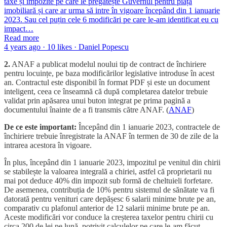
taxe și impozite pe care le pregătește Guvernul pentru piața
imobiliară și care ar urma să intre în vigoare începând din 1 ianuarie
2023. Sau cel puțin cele 6 modificări pe care le-am identificat eu cu
impact…
Read more
4 years ago · 10 likes · Daniel Popescu
2.
ANAF a publicat modelul noului tip de contract de închiriere
pentru locuințe, pe baza modificărilor legislative introduse în acest
an. Contractul este disponibil în format PDF și este un document
inteligent, ceea ce înseamnă că după completarea datelor trebuie
validat prin apăsarea unui buton integrat pe prima pagină a
documentului înainte de a fi transmis către ANAF. (
ANAF
)
De ce este important:
Începând din 1 ianuarie 2023, contractele de
închiriere trebuie înregistrate la ANAF în termen de 30 de zile de la
intrarea acestora în vigoare.
În plus, începând din 1 ianuarie 2023, impozitul pe venitul din chirii
se stabilește la valoarea integrală a chiriei, astfel că proprietarii nu
mai pot deduce 40% din impozit sub formă de cheltuieli forfetare.
De asemenea, contribuția de 10% pentru sistemul de sănătate va fi
datorată pentru venituri care depășesc 6 salarii minime brute pe an,
comparativ cu plafonul anterior de 12 salarii minime brute pe an.
Aceste modificări vor conduce la creșterea taxelor pentru chirii cu
circa 200 de lei pe lună, potrivit calculelor pe care le-am făcut