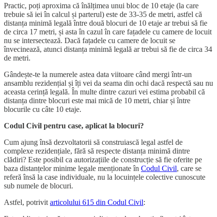
Practic, poți aproxima că înălțimea unui bloc de 10 etaje (la care
trebuie să iei în calcul și parterul) este de 33-35 de metri, astfel că
distanța minimă legală între două blocuri de 10 etaje ar trebui să fie
de circa 17 metri, și asta în cazul în care fațadele cu camere de locuit
nu se intersectează. Dacă fațadele cu camere de locuit se
învecinează, atunci distanța minimă legală ar trebui să fie de circa 34
de metri.
Gândește-te la numerele astea data viitoare când mergi într-un
ansamblu rezidențial și îți vei da seama din ochi dacă respectă sau nu
aceasta cerință legală. În multe dintre cazuri vei estima probabil că
distanța dintre blocuri este mai mică de 10 metri, chiar și între
blocurile cu câte 10 etaje.
Codul Civil pentru case, aplicat la blocuri?
Cum ajung însă dezvoltatorii să construiască legal astfel de
complexe rezidențiale, fără să respecte distanța minimă dintre
clădiri? Este posibil ca autorizațiile de construcție să fie oferite pe
baza distanțelor minime legale menționate în
Codul Civil
, care se
referă însă la case individuale, nu la locuințele colective cunoscute
sub numele de blocuri.
Astfel, potrivit
articolului 615 din Codul Civil
: