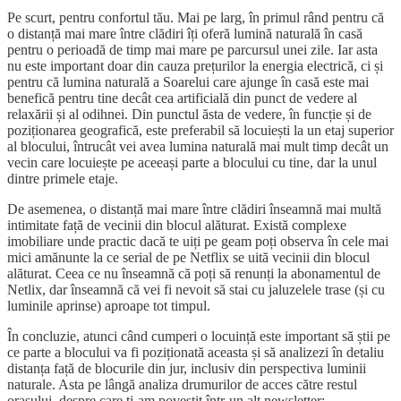
Pe scurt, pentru confortul tău. Mai pe larg, în primul rând pentru că
o distanță mai mare între clădiri îți oferă lumină naturală în casă
pentru o perioadă de timp mai mare pe parcursul unei zile. Iar asta
nu este important doar din cauza prețurilor la energia electrică, ci și
pentru că lumina naturală a Soarelui care ajunge în casă este mai
benefică pentru tine decât cea artificială din punct de vedere al
relaxării și al odihnei. Din punctul ăsta de vedere, în funcție și de
poziționarea geografică, este preferabil să locuiești la un etaj superior
al blocului, întrucât vei avea lumina naturală mai mult timp decât un
vecin care locuiește pe aceeași parte a blocului cu tine, dar la unul
dintre primele etaje.
De asemenea, o distanță mai mare între clădiri înseamnă mai multă
intimitate față de vecinii din blocul alăturat. Există complexe
imobiliare unde practic dacă te uiți pe geam poți observa în cele mai
mici amănunte la ce serial de pe Netflix se uită vecinii din blocul
alăturat. Ceea ce nu înseamnă că poți să renunți la abonamentul de
Netlix, dar înseamnă că vei fi nevoit să stai cu jaluzelele trase (și cu
luminile aprinse) aproape tot timpul.
În concluzie, atunci când cumperi o locuință este important să știi pe
ce parte a blocului va fi poziționată aceasta și să analizezi în detaliu
distanța față de blocurile din jur, inclusiv din perspectiva luminii
naturale. Asta pe lângă analiza drumurilor de acces către restul
orașului, despre care ți-am povestit într-un alt newsletter: