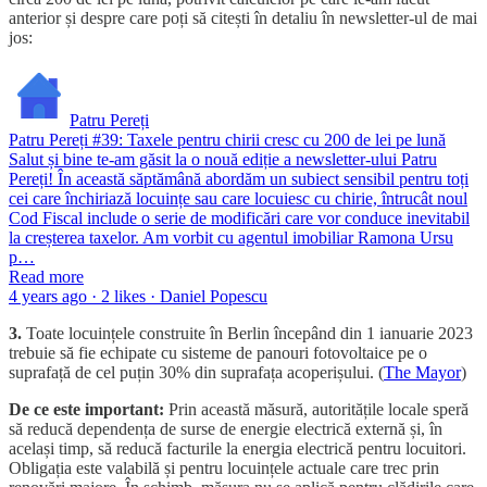
anterior și despre care poți să citești în detaliu în newsletter-ul de mai
jos:
Patru Pereți
Patru Pereți #39: Taxele pentru chirii cresc cu 200 de lei pe lună
Salut și bine te-am găsit la o nouă ediție a newsletter-ului Patru
Pereți! În această săptămână abordăm un subiect sensibil pentru toți
cei care închiriază locuințe sau care locuiesc cu chirie, întrucât noul
Cod Fiscal include o serie de modificări care vor conduce inevitabil
la creșterea taxelor. Am vorbit cu agentul imobiliar Ramona Ursu
p…
Read more
4 years ago · 2 likes · Daniel Popescu
3.
Toate locuințele construite în Berlin începând din 1 ianuarie 2023
trebuie să fie echipate cu sisteme de panouri fotovoltaice pe o
suprafață de cel puțin 30% din suprafața acoperișului. (
The Mayor
)
De ce este important:
Prin această măsură, autoritățile locale speră
să reducă dependența de surse de energie electrică externă și, în
același timp, să reducă facturile la energia electrică pentru locuitori.
Obligația este valabilă și pentru locuințele actuale care trec prin