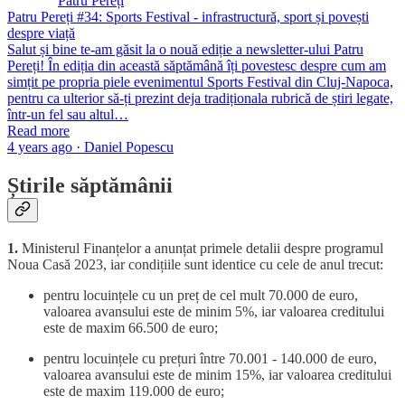
Patru Pereți
Patru Pereți #34: Sports Festival - infrastructură, sport și povești
despre viață
Salut și bine te-am găsit la o nouă ediție a newsletter-ului Patru
Pereți! În ediția din această săptămână îți povestesc despre cum am
simțit pe propria piele evenimentul Sports Festival din Cluj-Napoca,
pentru ca ulterior să-ți prezint deja tradiționala rubrică de știri legate,
într-un fel sau altul…
Read more
4 years ago · Daniel Popescu
Știrile săptămânii
1.
Ministerul Finanțelor a anunțat primele detalii despre programul
Noua Casă 2023, iar condițiile sunt identice cu cele de anul trecut:
pentru locuințele cu un preț de cel mult 70.000 de euro,
valoarea avansului este de minim 5%, iar valoarea creditului
este de maxim 66.500 de euro;
pentru locuințele cu prețuri între 70.001 - 140.000 de euro,
valoarea avansului este de minim 15%, iar valoarea creditului
este de maxim 119.000 de euro;