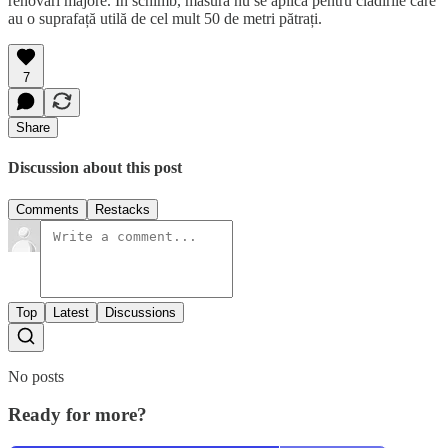
renovări majore. În schimb, măsura nu se aplică pentru clădirile care
au o suprafață utilă de cel mult 50 de metri pătrați.
7
Share
Discussion about this post
Comments
Restacks
Top
Latest
Discussions
No posts
Ready for more?