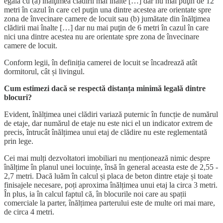
egală cu (a) înălţimea clădirii mai înalte […] dar nu mai puţin de 12
metri în cazul în care cel puţin una dintre acestea are orientate spre
zona de învecinare camere de locuit sau (b) jumătate din înălţimea
clădirii mai înalte […] dar nu mai puţin de 6 metri în cazul în care
nici una dintre acestea nu are orientate spre zona de învecinare
camere de locuit.
Conform legii, în definiția camerei de locuit se încadrează atât
dormitorul, cât și livingul.
Cum estimezi dacă se respectă distanța minimă legală dintre
blocuri?
Evident, înălțimea unei clădiri variază puternic în funcție de numărul
de etaje, dar numărul de etaje nu este nici el un indicator extrem de
precis, întrucât înălțimea unui etaj de clădire nu este reglementată
prin lege.
Cei mai mulți dezvoltatori imobiliari nu menționează nimic despre
înălțime în planul unei locuințe, însă în general aceasta este de 2,55 -
2,7 metri. Dacă luăm în calcul și placa de beton dintre etaje și toate
finisajele necesare, poți aproxima înălțimea unui etaj la circa 3 metri.
În plus, ia în calcul faptul că, în blocurile noi care au spații
comerciale la parter, înălțimea parterului este de multe ori mai mare,
de circa 4 metri.