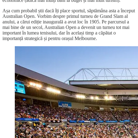
economice (adică mai mulți bani la buget și mai mult turism).
Așa cum probabil știi dacă îți place sportul, săptămâna asta a început
Australian Open. Vorbim despre primul turneu de Grand Slam al
anului, a cărui ediție inaugurală a avut loc în 1905. Pe parcursul a
mai bine de un secol, Australian Open a devenit un turneu tot mai
important în lumea tenisului, dar în același timp a căpătat o
importanță strategică și pentru orașul Melbourne.