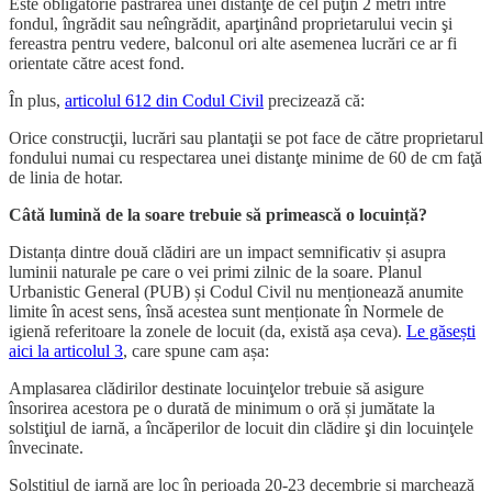
Este obligatorie păstrarea unei distanţe de cel puţin 2 metri între
fondul, îngrădit sau neîngrădit, aparţinând proprietarului vecin şi
fereastra pentru vedere, balconul ori alte asemenea lucrări ce ar fi
orientate către acest fond.
În plus,
articolul 612 din Codul Civil
precizează că:
Orice construcţii, lucrări sau plantaţii se pot face de către proprietarul
fondului numai cu respectarea unei distanţe minime de 60 de cm faţă
de linia de hotar.
Câtă lumină de la soare trebuie să primească o locuință?
Distanța dintre două clădiri are un impact semnificativ și asupra
luminii naturale pe care o vei primi zilnic de la soare. Planul
Urbanistic General (PUB) și Codul Civil nu menționează anumite
limite în acest sens, însă acestea sunt menționate în Normele de
igienă referitoare la zonele de locuit (da, există așa ceva).
Le găsești
aici la articolul 3
, care spune cam așa:
Amplasarea clădirilor destinate locuinţelor trebuie să asigure
însorirea acestora pe o durată de minimum o oră și jumătate la
solstiţiul de iarnă, a încăperilor de locuit din clădire şi din locuinţele
învecinate.
Solstițiul de iarnă are loc în perioada 20-23 decembrie și marchează