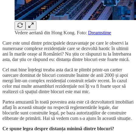
Vedere aeriană din Hong Kong. Foto:
Dreamstime
Care este unul dintre principalele dezavantaje pe care le observi la
numeroase complexe rezidențiale care se dezvoltă haotic în ultimii
ani în marile orașe al României? Nu știu ce răspunzi tu la întrebarea
asta, dar știu ce răspund eu: distanța dintre blocuri este foarte mică.
Cel mai bine înțelegi treaba asta dacă te plimbi printr-un cartier
oarecare dominat de blocuri construite înainte de anii 2000 și apoi
mergi într-un complex rezidențial construit relativ recent. În cazul
celor mai multe ansambluri rezidențiale noi îți va fi foarte ușor să
realizezi că spațiul dintre blocuri este mai mic.
Partea amuzantă în toată povestea asta este că dezvoltatorii imobiliari
aflați în această situație nu respectă reglementările legale, dar
blocurile sunt construite legal, pe baza autorizațiilor de construire
eliberate de primării. Hai să vedem cum s-a ajuns în această situație.
Ce spune legea despre distanța minimă dintre blocuri?