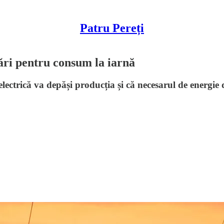
Patru Pereți
mări pentru consum la iarnă
electrică va depăși producția și că necesarul de energie