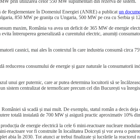
MW prin utilizarea celor 550 MW suplimentari din rezerva de sistem.
ală de Reglementare în Domeniul Energiei (ANRE) a publicat
un documen
lgaria, 850 MW pe granița cu Ungaria, 500 MW pe cea cu Serbia și 1
e consum maxim, România va avea un deficit de 365 MW de energie electri
u a evita întreruperea generalizată a curentului electric, anumiți consumat
matorii casnici, mai ales în contextul în care industria consumă circa 75%
 reducerea consumului de energie și gaze naturale la consumatorii industr
zul unui ger puternic, care ar putea determina locuitorii să se încălzească
are un sistem centralizat de termoficare precum cel din București va înregi
a României să scadă și mai mult. De exemplu, statul român a decis deja c
putere totală instalată de 700 MW și asigură practic aproximativ 10% din 
ze producția de energie electrică la cele 6 mini-reactoare nucleare mod
ni-reactoare vor fi construite în localitatea Doicești și vor avea o pute
et abia în 2030. Tot atunci ar trebui finalizate și lucrările la reactoru