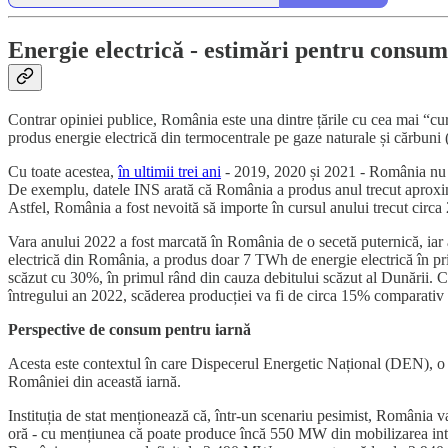
Energie electrică - estimări pentru consum
Contrar opiniei publice, România este una dintre țările cu cea mai “cur
produs energie electrică din termocentrale pe gaze naturale și cărbuni
Cu toate acestea,
în ultimii trei ani
- 2019, 2020 și 2021 - România nu a r
De exemplu, datele INS arată că România a produs anul trecut aproxim
Astfel, România a fost nevoită să importe în cursul anului trecut circ
Vara anului 2022 a fost marcată în România de o secetă puternică, iar
electrică din România, a produs doar 7 TWh de energie electrică în pri
scăzut cu 30%, în primul rând din cauza debitului scăzut al Dunării. Co
întregului an 2022, scăderea producției va fi de circa 15% comparati
Perspective de consum pentru iarnă
Acesta este contextul în care Dispecerul Energetic Național (DEN), o st
României din această iarnă.
Instituția de stat menționează că, într-un scenariu pesimist, România
oră - cu mențiunea că poate produce încă 550 MW din mobilizarea integ