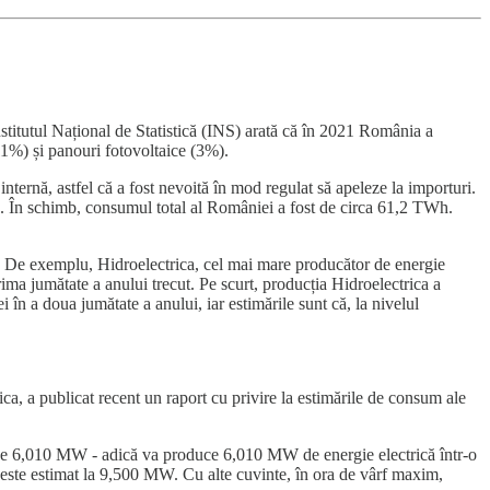
nstitutul Național de Statistică (INS) arată că în 2021 România a
(11%) și panouri fotovoltaice (3%).
ternă, astfel că a fost nevoită în mod regulat să apeleze la importuri.
. În schimb, consumul total al României a fost de circa 61,2 TWh.
i. De exemplu, Hidroelectrica, cel mai mare producător de energie
ma jumătate a anului trecut. Pe scurt, producția Hidroelectrica a
în a doua jumătate a anului, iar estimările sunt că, la nivelul
ca, a publicat recent un raport cu privire la estimările de consum ale
e de 6,010 MW - adică va produce 6,010 MW de energie electrică într-o
 este estimat la 9,500 MW. Cu alte cuvinte, în ora de vârf maxim,