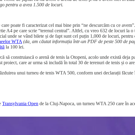
go pentru a avea 1.500 de locuri.
re care poate fi caracterizat cel mai bine prin “ne descurcăm cu ce avem
rtie A4 pe care scrie “terenul central”. Altfel, cu vreo 632 de locuri la o
icial unde se vând bilete și de fapt sunt cel puțin 1,000 de locuri, pentru
urneelor WTA
(da, am căutat informația într-un PDF de peste 500 de pag
ătă
la 100 lei.
rcă să construiască o arenă de tenis la Otopeni, acolo unde există deja
est proiect, care ar urma să includă în total 30 de terenuri de tenis și o a
găzduirea unui turneu de tenis WTA 500, conform unei declarații făcute 
te
Transylvania Open
de la Cluj-Napoca, un turneu WTA 250 care în acest