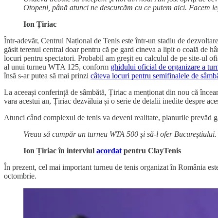
Otopeni, până atunci ne descurcăm cu ce putem aici. Facem le
Ion Țiriac
Într-adevăr, Centrul Național de Tenis este într-un stadiu de dezvolta
găsit terenul central doar pentru că pe gard cineva a lipit o coală de hâ
locuri pentru spectatori. Probabil am greșit eu calculul de pe site-ul of
al unui turneu WTA 125, conform
ghidului oficial de organizare a t
însă s-ar putea să mai prinzi
câteva locuri pentru semifinalele de sâmb
La aceeași conferință de sâmbătă, Țiriac a menționat din nou că încea
vara acestui an, Țiriac dezvăluia și o serie de detalii inedite despre ac
Atunci când complexul de tenis va deveni realitate, planurile prevăd 
Vreau să cumpăr un turneu WTA 500 și să-l ofer Bucureștiului.
Ion Țiriac în interviul
acordat
pentru ClayTenis
În prezent, cel mai important turneu de tenis organizat în România es
octombrie.