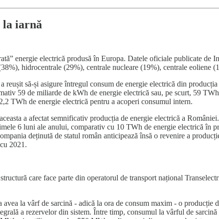
 la iarnă
ată” energie electrică produsă în Europa. Datele oficiale publicate de I
 (38%), hidrocentrale (29%), centrale nucleare (19%), centrale eoliene 
eușit să-și asigure întregul consum de energie electrică din producția in
ativ 59 de miliarde de kWh de energie electrică sau, pe scurt, 59 TWh
a 2,2 TWh de energie electrică pentru a acoperi consumul intern.
 aceasta a afectat semnificativ producția de energie electrică a Românie
mele 6 luni ale anului, comparativ cu 10 TWh de energie electrică în pri
mpania deținută de statul român anticipează însă o revenire a producției 
v cu 2021.
ructură care face parte din operatorul de transport național Transelectri
 va avea la vârf de sarcină - adică la ora de consum maxim - o producți
rală a rezervelor din sistem. Între timp, consumul la vârful de sarcină