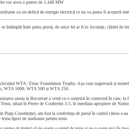
entralei vor avea o putere de 1.448 MW.
nfrunte cu un deficit de energie electrică ce nu va putea fi acoperit int
e întâmplă între patru pereți, de orice fel ar fi ei: locuințe, clădiri de b
 circuitul WTA: Țiriac Foundation Trophy. Așa cum sugerează și numele, 
 Slam, WTA 1000, WTA 500 și WTA 250.
izarea unuia la București a venit ca o surpriză în contextul în care, la fel
e Tenis, situat în Pierre de Coubertin 3-5, în imediata apropiere de Nati
n Piața Constituției, am fost la conferința de presă în cadrul căreia s-au 
pe tema lipsei de stadioane pentru tenis.
a vreme de faptul că nu avem o arenă de tenis şi nu o avem nici în ziua