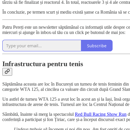
târziu să fie finalizat și reactorul 4. În total, reactoarele 3 și 4 ale c
În concluzie, pe termen scurt și mediu există șanse ca România să se co
Patru Pereți este un newsletter săptămânal cu informații utile despre ce s
miercuri și ajunge în inbox-ul tău cu un click pe butonul de mai jos:
Subscribe
Infrastructura pentru tenis
Săptămâna aceasta are loc în București un turneu de tenis feminin din
categorie WTA 125, al cincilea ca valoare din circuit după Grand
Un astfel de turneu WTA 125 a avut loc în acest an și la Iași, însă organ
infrastructura de arene de tenis. Turneul are loc la Centrul Național d
Sâmbătă, înainte să merg la spectacolul
Red Bull Racing Show Run
di
conferință a participat și Ion Țiriac, care și-a început discursul exact 
Undeva trebuie să începem şi noi din nou. Am fost opriţi de cev