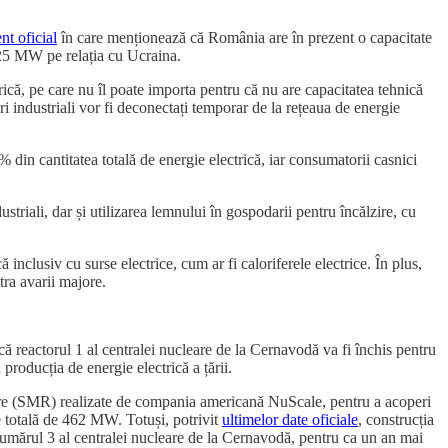
t oficial
în care menționează că România are în prezent o capacitate
25 MW pe relația cu Ucraina.
că, pe care nu îl poate importa pentru că nu are capacitatea tehnică
ori industriali vor fi deconectați temporar de la rețeaua de energie
 din cantitatea totală de energie electrică, iar consumatorii casnici
iali, dar și utilizarea lemnului în gospodarii pentru încălzire, cu
 inclusiv cu surse electrice, cum ar fi caloriferele electrice. În plus,
stra avarii majore.
ă reactorul 1 al centralei nucleare de la Cernavodă va fi închis pentru
producția de energie electrică a țării.
ulare (SMR) realizate de compania americană NuScale, pentru a acoperi
re totală de 462 MW. Totuși, potrivit
ultimelor date oficiale
, construcția
l numărul 3 al centralei nucleare de la Cernavodă, pentru ca un an mai