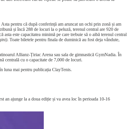
”. Asta pentru că după conferință am aruncat un ochi prin zonă și am
 tribună și încă 288 de locuri la o peluză, terenul central are 920 de
 că asta este capacitatea minimă pe care trebuie să o aibă terenul central
ini)
. Toate biletele pentru finala de duminică au fost deja vândute,
 patinoarul Allianz-Țiriac Arena sau sala de gimnastică GymNadia. În
renă centrală cu o capacitate de 7,000 de locuri.
în luna mai pentru publicația ClayTenis.
 an ajunge la a doua ediție și va avea loc în perioada 10-16