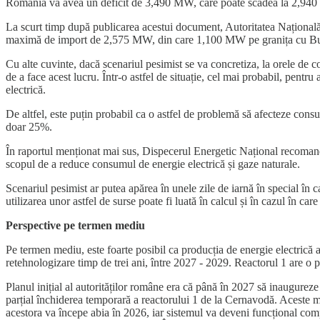
România va avea un deficit de 3,490 MW, care poate scădea la 2,940 
La scurt timp după publicarea acestui document, Autoritatea Națion
maximă de import de 2,575 MW, din care 1,100 MW pe granița cu Bu
Cu alte cuvinte, dacă scenariul pesimist se va concretiza, la orele d
de a face acest lucru. Într-o astfel de situație, cel mai probabil, pentr
electrică.
De altfel, este puțin probabil ca o astfel de problemă să afecteze consu
doar 25%.
În raportul menționat mai sus, Dispecerul Energetic Național recomandă
scopul de a reduce consumul de energie electrică și gaze naturale.
Scenariul pesimist ar putea apărea în unele zile de iarnă în special în ca
utilizarea unor astfel de surse poate fi luată în calcul și în cazul în c
Perspective pe termen mediu
Pe termen mediu, este foarte posibil ca producția de energie electrică 
retehnologizare timp de trei ani, între 2027 - 2029. Reactorul 1 are o 
Planul inițial al autorităților române era că până în 2027 să inaugure
parțial închiderea temporară a reactorului 1 de la Cernavodă. Aceste mi
acestora va începe abia în 2026, iar sistemul va deveni funcțional compl