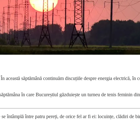
i. În această săptămână continuăm discuțiile despre energia electrică, în
 săptămâna în care Bucureștiul găzduiește un turneu de tenis feminin di
e întâmplă între patru pereți, de orice fel ar fi ei: locuințe, clădiri de b