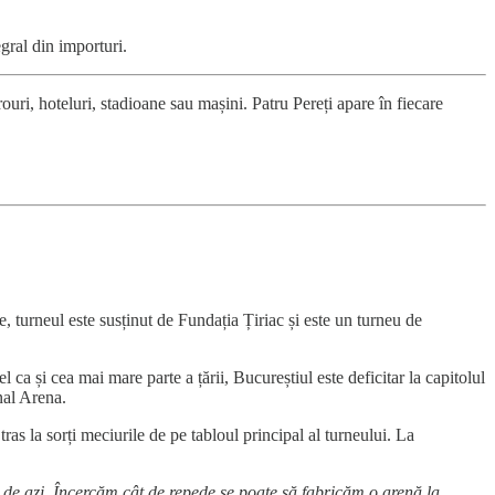
egral din importuri.
irouri, hoteluri, stadioane sau mașini. Patru Pereți apare în fiecare
turneul este susținut de Fundația Țiriac și este un turneu de
 ca și cea mai mare parte a țării, Bucureștiul este deficitar la capitolul
onal Arena.
tras la sorți meciurile de pe tabloul principal al turneului. La
 de azi. Încercăm cât de repede se poate să fabricăm o arenă la