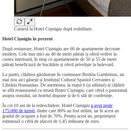
Cameră la Hotel Cișmigiu după reabilitare.
Hotel Cișmigiu în prezent
După restaurare, Hotel Cișmigiu are 60 de apartamente decorate
modern. Cele mai mici au 40 de metri pătrați și oferă vedere la
curtea interioară, în timp ce apartamentele de 50 și 55 de metri
pătrați beneficiază de bucătărie și oferă priveliște la bulevard.
La parter, clădirea găzduiește în continuare Berăria Gambrinus, iar
mai nou aici găsești și Institutul Cultural Spaniol Cervantes și
Librăria Humanitas. De asemenea, la etajul 6 (și ultimul) al clădirii
se află restaurantul cu terasă Bistro Cișmigiu, care oferă o panoramă
asupra orașului, iar hotelul dispune și de 6 săli de conferințe.
În cei 10 ani de la redeschidere, Hotel Cișmigiu
a avut peste
175.000 de turiști
, dintre care 80% au fost străini, iar în acest an
gradul de ocupare a fost de 70%. Pentru acest an, proprietarul
estimează o cifră de afaceri de 1,45 milioane de euro.