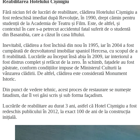
Reabilitarea Hotelului Cișmigiu
Fără niciun fel de lucrări de reabilitare, clădirea Hotelului Cișmigiu a
fost redeschisă imediat după Revoluție, în 1990, drept cămin pentru
studenții de la Academia de Teatru și Film. Este, de altfel, și
contextul în care s-a petrecut accidentul fatal suferit de o studentă
din Basarabia, care a căzut în casa liftului.
Inevitabil, clădirea a fost închisă din nou în 1995, iar în 2004 a fost
cumpărată de dezvoltatorul imobiliar spaniol Hercesa, cu scopul de a
fi reabilitată. Lucrările au început însă abia în 2009, iar interiorul a
fost distrus complet și refăcut de la zero. În schimb, fațadele au fost
păstrate, conform condițiilor impuse de Ministerul Culturii la
vânzarea clădirii. De altfel, clădirea este considerată Monument
Istoric.
Din punct de vedere tehnic, acest proces de restaurare se numește
fatadism, dar îl vei găsi scris și sub forma façadism.
Lucrările de reabilitare au durat 3 ani, astfel că Hotel Cișmigiu a fost
redeschis publicului în 2012, la exact 100 de ani de la construcția
inițială.