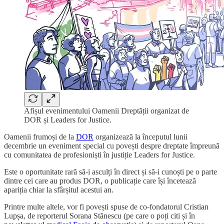
Afișul evenimentului Oamenii Dreptății organizat de
DOR și Leaders for Justice.
Oamenii frumoși de la
DOR
organizează la începutul lunii
decembrie un eveniment special cu povești despre dreptate împreună
cu comunitatea de profesioniști în justiție Leaders for Justice.
Este o oportunitate rară să-i asculți în direct și să-i cunoști pe o parte
dintre cei care au produs DOR, o publicație care își încetează
apariția chiar la sfârșitul acestui an.
Printre multe altele, vor fi povești spuse de co-fondatorul Cristian
Lupșa, de reporterul Sorana Stănescu (pe care o poți citi și în