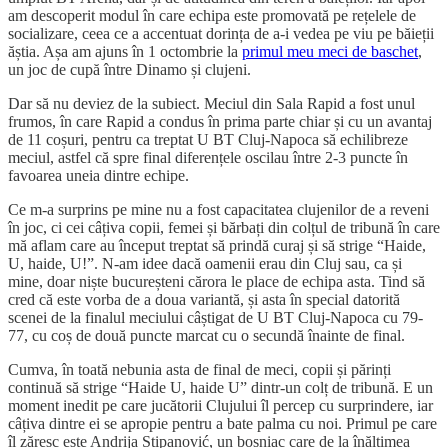
am descoperit modul în care echipa este promovată pe rețelele de
socializare, ceea ce a accentuat dorința de a-i vedea pe viu pe băieții
ăștia. Așa am ajuns în 1 octombrie la
primul meu meci de baschet
,
un joc de cupă între Dinamo și clujeni.
Dar să nu deviez de la subiect. Meciul din Sala Rapid a fost unul
frumos, în care Rapid a condus în prima parte chiar și cu un avantaj
de 11 coșuri, pentru ca treptat U BT Cluj-Napoca să echilibreze
meciul, astfel că spre final diferențele oscilau între 2-3 puncte în
favoarea uneia dintre echipe.
Ce m-a surprins pe mine nu a fost capacitatea clujenilor de a reveni
în joc, ci cei câțiva copii, femei și bărbați din colțul de tribună în care
mă aflam care au început treptat să prindă curaj și să strige “Haide,
U, haide, U!”. N-am idee dacă oamenii erau din Cluj sau, ca și
mine, doar niște bucureșteni cărora le place de echipa asta. Tind să
cred că este vorba de a doua variantă, și asta în special datorită
scenei de la finalul meciului câștigat de U BT Cluj-Napoca cu 79-
77, cu coș de două puncte marcat cu o secundă înainte de final.
Cumva, în toată nebunia asta de final de meci, copii și părinți
continuă să strige “Haide U, haide U” dintr-un colț de tribună. E un
moment inedit pe care jucătorii Clujului îl percep cu surprindere, iar
câțiva dintre ei se apropie pentru a bate palma cu noi. Primul pe care
îl zăresc este Andrija Stipanović, un bosniac care de la înălțimea