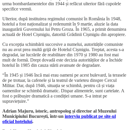
urma bombardamentelor din 1944 și refăcut ulterior fără cupolele
specifice vremii.
Ulterior, după instituirea regimului comunist în România în 1948,
hotelul a fost naționalizat și redenumit în 9 martie, aluzie la data
inaugurării Guvernului lui Petru Groza. În 1965, a primit denumirea
actuală de Hotel Cișmigiu, datorită Grădinii Cișmigiu din apropiere.
Cu excepția schimbării succesive a numelui, autoritățile comuniste
nu au avut prea multă grijă de Hotelul Cișmigiu. Treptat, acesta s-a
degradat, iar lucrările de reabilitare din 1970 și 1980 au fost mai
mult de formă. Drept dovadă este decizia autorităților de a închide
hotelul în 1985 din cauza stării avansate de degradare.
“În 1945 și 1946 încă mai erau oameni pe acest bulevard, la terasele
de pe trotuar, la cafenele și la teatrul de varieteu dinspre Cercul
Militar. Dar, după 1946, situația se schimbă, pentru că și viața
oamenilor se schimbă dramatic. Dispar alimentele, sunt cartelate. A
fost o prăbușire dramatică a condiției umane. S-a intrat pe
supraviețuire.”
Adrian Majuru, istoric, antropolog și director al Muzeului
Municipiului București, într-un
interviu publicat pe site-ul
oficial hotelului
.