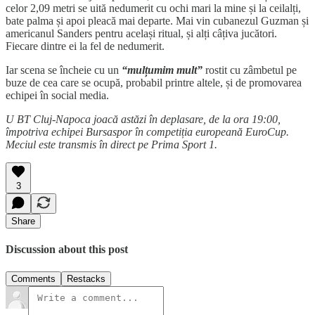
celor 2,09 metri se uită nedumerit cu ochi mari la mine și la ceilalți,
bate palma și apoi pleacă mai departe. Mai vin cubanezul Guzman și
americanul Sanders pentru același ritual, și alți câțiva jucători.
Fiecare dintre ei la fel de nedumerit.
Iar scena se încheie cu un
“mulțumim mult”
rostit cu zâmbetul pe
buze de cea care se ocupă, probabil printre altele, și de promovarea
echipei în social media.
U BT Cluj-Napoca joacă astăzi în deplasare, de la ora 19:00,
împotriva echipei Bursaspor în competiția europeană EuroCup.
Meciul este transmis în direct pe Prima Sport 1.
3
Share
Discussion about this post
Comments
Restacks