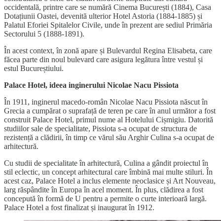
occidentală, printre care se numără Cinema București (1884), Casa
Dotațiunii Oastei, devenită ulterior Hotel Astoria (1884-1885) și
Palatul Eforiei Spitalelor Civile, unde în prezent are sediul Primăria
Sectorului 5 (1888-1891).
În acest context, în zonă apare și Bulevardul Regina Elisabeta, care
făcea parte din noul bulevard care asigura legătura între vestul și
estul Bucureștiului.
Palace Hotel, ideea inginerului Nicolae Nacu Pissiota
În 1911, inginerul macedo-român Nicolae Nacu Pissiota născut în
Grecia a cumpărat o suprafață de teren pe care în anul următor a fost
construit Palace Hotel, primul nume al Hotelului Cișmigiu. Datorită
studiilor sale de specialitate, Pissiota s-a ocupat de structura de
rezistență a clădirii, în timp ce vărul său Arghir Culina s-a ocupat de
arhitectură.
Cu studii de specialitate în arhitectură, Culina a gândit proiectul în
stil eclectic, un concept arhitectural care îmbină mai multe stiluri. În
acest caz, Palace Hotel a inclus elemente neoclasice și Art Nouveau,
larg răspândite în Europa în acel moment. În plus, clădirea a fost
concepută în formă de U pentru a permite o curte interioară largă.
Palace Hotel a fost finalizat și inaugurat în 1912.