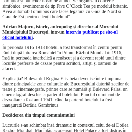
părinților și bunicilor noștri de atunci. Se organizau concerte
simfonice, evenimente de tip Five O’Clock Tea pe modelul britanic.
Avea automobil omnibus care făcea legătura cu Gara de Nord și
Gara de Est pentru clienții hotelului”.
Adrian Majuru, istoric, antropolog și director al Muzeului
Municipiului București, într-un
interviu publicat pe site-ul
oficial hotelului
.
În perioada 1916-1918 hotelul a fost transformat în centru pentru
răniți după intrarea României în Primul Război Mondial în 1916,
însă în perioada interbelică a renăscut și a devenit rapid unul dintre
locurile preferate de cazare pentru scriitori, artiști și oameni de
afaceri.
Explicația? Bulevardul Regina Elisabeta devenise între timp una
dintre principalele zone culturale ale Bucureștiului datorită zecilor de
teatre și cinematografe, printre care se numără și Bulevard Palas, un
cinematograf deschis la parterul hotelului. Punctul culminant de
dezvoltare a fost anul 1941, când la parterul hotelului a fost
inaugurată Berăria Gambrinus.
Decăderea din timpul comunismului
Lucrurile s-au schimbat însă dramatic în contextul celui de-al Doilea
Război Mondial. Mai întâi, acoperișul Hotel Palace a fost distrus în