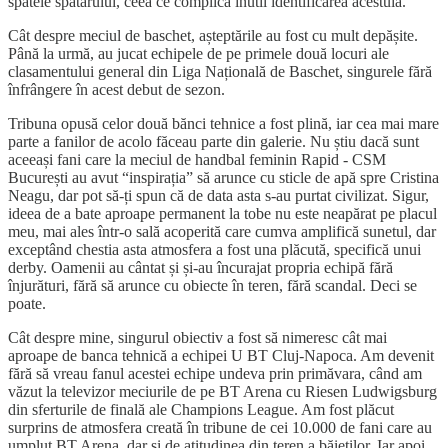
spatele spătarului, ceea ce complică inutil identificarea acestuia.
Cât despre meciul de baschet, așteptările au fost cu mult depășite.
Până la urmă, au jucat echipele de pe primele două locuri ale
clasamentului general din Liga Națională de Baschet, singurele fără
înfrângere în acest debut de sezon.
Tribuna opusă celor două bănci tehnice a fost plină, iar cea mai mare
parte a fanilor de acolo făceau parte din galerie. Nu știu dacă sunt
aceeași fani care la meciul de handbal feminin Rapid - CSM
București au avut “inspirația” să arunce cu sticle de apă spre Cristina
Neagu, dar pot să-ți spun că de data asta s-au purtat civilizat. Sigur,
ideea de a bate aproape permanent la tobe nu este neapărat pe placul
meu, mai ales într-o sală acoperită care cumva amplifică sunetul, dar
exceptând chestia asta atmosfera a fost una plăcută, specifică unui
derby. Oamenii au cântat și și-au încurajat propria echipă fără
înjurături, fără să arunce cu obiecte în teren, fără scandal. Deci se
poate.
Cât despre mine, singurul obiectiv a fost să nimeresc cât mai
aproape de banca tehnică a echipei U BT Cluj-Napoca. Am devenit
fără să vreau fanul acestei echipe undeva prin primăvara, când am
văzut la televizor meciurile de pe BT Arena cu Riesen Ludwigsburg
din sferturile de finală ale Champions League. Am fost plăcut
surprins de atmosfera creată în tribune de cei 10.000 de fani care au
umplut BT Arena, dar și de atitudinea din teren a băieților. Iar apoi