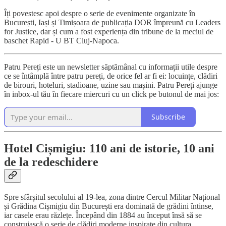
Îți povestesc apoi despre o serie de evenimente organizate în
București, Iași și Timișoara de publicația DOR împreună cu Leaders
for Justice, dar și cum a fost experiența din tribune de la meciul de
baschet Rapid - U BT Cluj-Napoca.
Patru Pereți este un newsletter săptămânal cu informații utile despre
ce se întâmplă între patru pereți, de orice fel ar fi ei: locuințe, clădiri
de birouri, hoteluri, stadioane, uzine sau mașini. Patru Pereți ajunge
în inbox-ul tău în fiecare miercuri cu un click pe butonul de mai jos:
Subscribe
Hotel Cișmigiu: 110 ani de istorie, 10 ani
de la redeschidere
Spre sfârșitul secolului al 19-lea, zona dintre Cercul Militar Național
și Grădina Cișmigiu din București era dominată de grădini întinse,
iar casele erau răzlețe. Începând din 1884 au început însă să se
construiască o serie de clădiri moderne inspirate din cultura