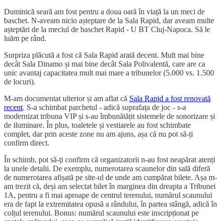
Duminică seară am fost pentru a doua oară în viață la un meci de
baschet. N-aveam nicio așteptare de la Sala Rapid, dar aveam multe
așteptări de la meciul de baschet Rapid - U BT Cluj-Napoca. Să le
luăm pe rând.
Surpriza plăcută a fost că Sala Rapid arată decent. Mult mai bine
decât Sala Dinamo și mai bine decât Sala Polivalentă, care are ca
unic avantaj capacitatea mult mai mare a tribunelor (5.000 vs. 1.500
de locuri).
M-am documentat ulterior și am aflat că
Sala Rapid a fost renovată
recent
. S-a schimbat parchetul - adică suprafața de joc - s-a
modernizat tribuna VIP și s-au îmbunătățit sistemele de sonorizare și
de iluminare. În plus, toaletele și vestiarele au fost schimbate
complet, dar prin aceste zone nu am ajuns, așa că nu pot să-ți
confirm direct.
În schimb, pot să-ți confirm că organizatorii n-au fost neapărat atenți
la unele detalii. De exemplu, numerotarea scaunelor din sală diferă
de numerotarea afișată pe site-ul de unde am cumpărat bilete. Așa m-
am trezit că, deși am selectat bilet în marginea din dreapta a Tribunei
1A, pentru a fi mai aproape de centrul terenului, numărul scaunului
era de fapt la extremitatea opusă a rândului, în partea stângă, adică în
colțul terenului. Bonus: numărul scaunului este inscripționat pe