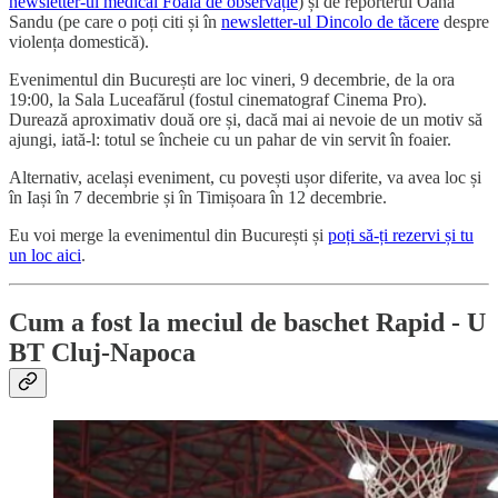
newsletter-ul medical Foaia de observație
) și de reporterul Oana
Sandu (pe care o poți citi și în
newsletter-ul Dincolo de tăcere
despre
violența domestică).
Evenimentul din București are loc vineri, 9 decembrie, de la ora
19:00, la Sala Luceafărul (fostul cinematograf Cinema Pro).
Durează aproximativ două ore și, dacă mai ai nevoie de un motiv să
ajungi, iată-l: totul se încheie cu un pahar de vin servit în foaier.
Alternativ, același eveniment, cu povești ușor diferite, va avea loc și
în Iași în 7 decembrie și în Timișoara în 12 decembrie.
Eu voi merge la evenimentul din București și
poți să-ți rezervi și tu
un loc aici
.
Cum a fost la meciul de baschet Rapid - U
BT Cluj-Napoca