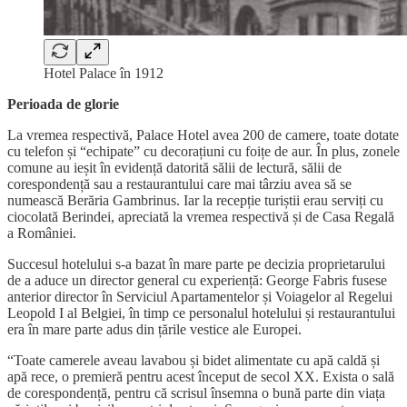
Hotel Palace în 1912
Perioada de glorie
La vremea respectivă, Palace Hotel avea 200 de camere, toate dotate
cu telefon și “echipate” cu decorațiuni cu foițe de aur. În plus, zonele
comune au ieșit în evidență datorită sălii de lectură, sălii de
corespondență sau a restaurantului care mai târziu avea să se
numească Berăria Gambrinus. Iar la recepție turiștii erau serviți cu
ciocolată Berindei, apreciată la vremea respectivă și de Casa Regală
a României.
Succesul hotelului s-a bazat în mare parte pe decizia proprietarului
de a aduce un director general cu experiență: George Fabris fusese
anterior director în Serviciul Apartamentelor și Voiagelor al Regelui
Leopold I al Belgiei, în timp ce personalul hotelului și restaurantului
era în mare parte adus din țările vestice ale Europei.
“Toate camerele aveau lavabou și bidet alimentate cu apă caldă și
apă rece, o premieră pentru acest început de secol XX. Exista o sală
de corespondență, pentru că scrisul însemna o bună parte din viața