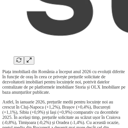
Piața imobiliară din România a început anul 2026 cu evoluții diferite
în funcție de oraș în ceea ce privește prețurile solicitate de
dezvoltatorii imobiliari pentru locuințele noi, potrivit datelor
centralizate de pe platformele imobiliare Storia și OLX Imobiliare pe
baza anunțurilor publicate.
Astfel, în ianuarie 2026, prețurile medii pentru locuințe noi au
crescut în Cluj-Napoca (+1,2%), Brașov (+0,4%), București
(+1,1%), Sibiu (+0,9%) și Iași (+0,9%) comparativ cu decembrie
2025. În același timp, prețurile solicitate au scăzut ușor în Craiova
(-0,8%), Timișoara (-0,2%) și Oradea (-1,4%). Cu această ocazie,
prețul mediu din București a devenit mai mare decât cel din