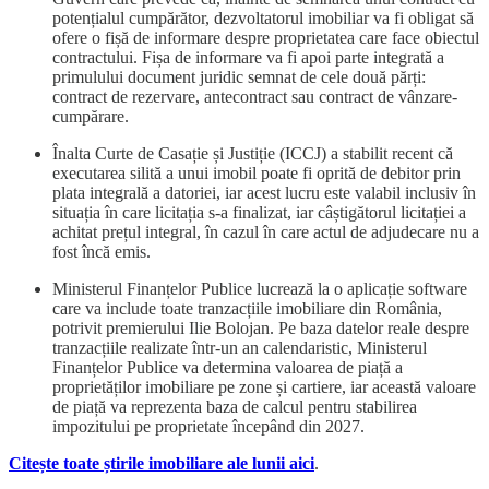
potențialul cumpărător, dezvoltatorul imobiliar va fi obligat să
ofere o fișă de informare despre proprietatea care face obiectul
contractului. Fișa de informare va fi apoi parte integrată a
primulului document juridic semnat de cele două părți:
contract de rezervare, antecontract sau contract de vânzare-
cumpărare.
Înalta Curte de Casație și Justiție (ICCJ) a stabilit recent că
executarea silită a unui imobil poate fi oprită de debitor prin
plata integrală a datoriei, iar acest lucru este valabil inclusiv în
situația în care licitația s-a finalizat, iar câștigătorul licitației a
achitat prețul integral, în cazul în care actul de adjudecare nu a
fost încă emis.
Ministerul Finanțelor Publice lucrează la o aplicație software
care va include toate tranzacțiile imobiliare din România,
potrivit premierului Ilie Bolojan. Pe baza datelor reale despre
tranzacțiile realizate într-un an calendaristic, Ministerul
Finanțelor Publice va determina valoarea de piață a
proprietăților imobiliare pe zone și cartiere, iar această valoare
de piață va reprezenta baza de calcul pentru stabilirea
impozitului pe proprietate începând din 2027.
Citește toate știrile imobiliare ale lunii aici
.