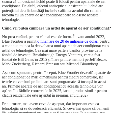
seama că un desicant lichid poate fi folosit pentru aparatele de aer
condiționat. De altfel, efectul antiseptic al desicantului lichid are
potențialul de a îmbunătăți inclusiv calitatea aerului din camera
răcorită cu un aparat de aer condiționat care folosește această
tehnologie.
Când vei putea cumpăra un astfel de aparat de aer condiționat?
Nu prea curând, pentru că mai este de lucru. În vara anului 2022,
Blue Frontier a primit
o finanțare de 20 de milioane de dolari
pentru
a continua munca la dezvoltarea unui aparat de aer condiționat cu o
astfel de tehnologie. Cea mai mare parte a banilor provine de la
fondul de investiții Breakthrough Energy Ventures, care a fost
fondat de Bill Gates în 2015 și îi are printre membri pe Jeff Bezos,
Mark Zuckerberg, Richard Branson sau Michael Bloomberg.
Așa cum spuneam, pentru început, Blue Frontier dezvoltă aparate de
aer condiționat de mari dimensiuni pentru clădiri comerciale, iar
testele cu versiuni preliminare sunt programate să înceapă în acest
an. Primele aparate de aer condiționat cu această tehnologie vor
apărea în clădirile comerciale în 2025, iar un produs similar pentru
clădiri rezidențiale este așteptat în preajma anului 2027.
Prin urmare, mai avem ceva de așteptat, dar important este ca
tehnologia să se dovedească eficientă. Și ceva îmi spune că oamenii
ăia celebri menționați mai sus n-ar fi investit bani în povestea asta