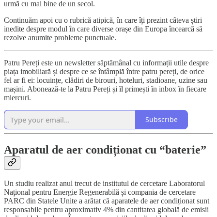
urmă cu mai bine de un secol.
Continuăm apoi cu o rubrică atipică, în care îți prezint câteva știri
inedite despre modul în care diverse orașe din Europa încearcă să
rezolve anumite probleme punctuale.
Patru Pereți este un newsletter săptămânal cu informații utile despre
piața imobiliară și despre ce se întâmplă între patru pereți, de orice
fel ar fi ei: locuințe, clădiri de birouri, hoteluri, stadioane, uzine sau
mașini. Abonează-te la Patru Pereți și îl primești în inbox în fiecare
miercuri.
Subscribe
Aparatul de aer condiționat cu “baterie”
Un studiu realizat anul trecut de institutul de cercetare Laboratorul
Național pentru Energie Regenerabilă și compania de cercetare
PARC din Statele Unite a arătat că aparatele de aer condiționat sunt
responsabile pentru aproximativ 4% din cantitatea globală de emisii