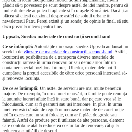
gândit să-ți povestesc pe scurt despre astfel de idei inedite, pentru că
multe dintre ele ar putea fi aplicate și în orașele României. Dacă ți-ar
plăcea să citești ocazional despre astfel de soluții urbane în
newsletterul Patru Pereți există și un sondaj de opinie la final, să știu
dacă prezintă interes pentru tine.
Uppsala, Suedia: materiale de construcții second-hand
Ce se întâmplă:
Autoritățile din orașul suedez Uppsala au lansat un
serviciu de
vânzare de materiale de construcții second-hand
. Astfel,
locuitorii au posibilitatea de a transporta diverse materiale de
construcții rămase în urma renovărilor sau demolărilor într-un
container special poziționat în oraș. Ulterior, materialele pot fi
cumpărate la prețuri accesibile de către orice persoană interesată să-
și renoveze locuința.
De ce se întâmplă:
Un astfel de serviciu are mai multe beneficii
majore. De exemplu, în urma unei renovări, o familie poate renunța
la anumite lucruri aflate încă în stare bună, dar pe care vrea să le
înlocuiască, cum ar fi geamuri sau uși interioare. În plus, în urma
unei renovări rămân de regulă numeroase materiale de construcție
noi în exces care nu sunt folosite, cum ar fi plăci de gresie sau
faianță. Astfel de produse pot fi utilizate de alte persoane, element
care contribuie atât la reducerea costurilor de renovare, cât și la
reducerea cantității de deșeuri.