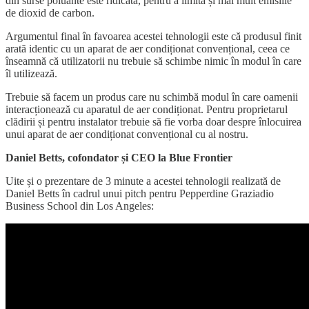
din surse poluante este ridicată, pentru a limita și mai mult emisiile
de dioxid de carbon.
Argumentul final în favoarea acestei tehnologii este că produsul finit
arată identic cu un aparat de aer condiționat convențional, ceea ce
înseamnă că utilizatorii nu trebuie să schimbe nimic în modul în care
îl utilizează.
Trebuie să facem un produs care nu schimbă modul în care oamenii
interacționează cu aparatul de aer condiționat. Pentru proprietarul
clădirii și pentru instalator trebuie să fie vorba doar despre înlocuirea
unui aparat de aer condiționat convențional cu al nostru.
Daniel Betts, cofondator și CEO la Blue Frontier
Uite și o prezentare de 3 minute a acestei tehnologii realizată de
Daniel Betts în cadrul unui pitch pentru Pepperdine Graziadio
Business School din Los Angeles: