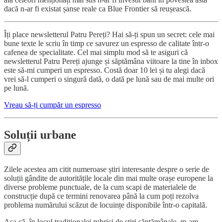
dacă n-ar fi existat șanse reale ca Blue Frontier să reușească.
Îți place newsletterul Patru Pereți? Hai să-ți spun un secret: cele mai
bune texte le scriu în timp ce savurez un espresso de calitate într-o
cafenea de specialitate. Cel mai simplu mod să te asiguri că
newsletterul Patru Pereți ajunge și săptămâna viitoare la tine în inbox
este să-mi cumperi un espresso. Costă doar 10 lei și tu alegi dacă
vrei să-l cumperi o singură dată, o dată pe lună sau de mai multe ori
pe lună.
Vreau să-ți cumpăr un espresso
Soluții urbane
Zilele acestea am citit numeroase știri interesante despre o serie de
soluții gândite de autoritățile locale din mai multe orașe europene la
diverse probleme punctuale, de la cum scapi de materialele de
construcție după ce termini renovarea până la cum poți rezolva
problema numărului scăzut de locuințe disponibile într-o capitală.
Așa că, în locul tradiționalei rubrici de știri săptămânale, m-am