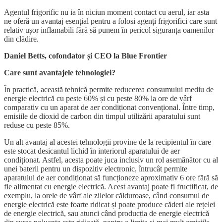
Agentul frigorific nu ia în niciun moment contact cu aerul, iar asta
ne oferă un avantaj esențial pentru a folosi agenți frigorifici care sunt
relativ ușor inflamabili fără să punem în pericol siguranța oamenilor
din clădire.
Daniel Betts, cofondator și CEO la Blue Frontier
Care sunt avantajele tehnologiei?
În practică, această tehnică permite reducerea consumului mediu de
energie electrică cu peste 60% și cu peste 80% la ore de vârf
comparativ cu un aparat de aer condiționat convențional. Între timp,
emisiile de dioxid de carbon din timpul utilizării aparatului sunt
reduse cu peste 85%.
Un alt avantaj al acestei tehnologii provine de la recipientul în care
este stocat desicantul lichid în interiorul aparatului de aer
condiționat. Astfel, acesta poate juca inclusiv un rol asemănător cu al
unei baterii pentru un dispozitiv electronic, întrucât permite
aparatului de aer condiționat să funcționeze aproximativ 6 ore fără să
fie alimentat cu energie electrică. Acest avantaj poate fi fructificat, de
exemplu, la orele de vârf ale zilelor călduroase, când consumul de
energie electrică este foarte ridicat și poate produce căderi ale rețelei
de energie electrică, sau atunci când producția de energie electrică