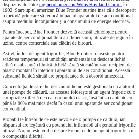
dispozitiv de către
inginerul american Willis Haviland Carrier
în
1902. Start-up-ul american Blue Frontier susține însă că a descoperit
o metodă prin care să reducă impactul aparatului de aer condiționat
asupra mediului înconjurător și a consumului de energie electrică.
Pentru început, Blue Frontier dezvoltă această tehnologie pentru
aparate de aer condiționat de mari dimensiuni, utilizate de regulă în
uzine, centre comerciale sau clădiri de birouri.
Astfel, în loc de agent frigorific, Blue Frontier folosește pentru
scăderea temperaturii și umidității ambientale un desicant lichid,
adică o substanță chimică lichidă sărată stocată într-un recipient de
plastic montant în interiorul aparatului de aer condiționat. Această
substanță lichidă sărată are proprietatea de a absorbi umezeala.
Concentrația de sare din desicantul lichid este gestionată cu ajutorul
unei pompe de căldură, iar aceasta folosește și un agent frigoric cu o
compoziție diferită de cea a freonului clasic, însă într-o cantitate cu
până la 80% mai mică decât în cazul unui aparat de aer condiționat
conventinal.
Probabil te întrebi de ce este nevoie de o pompă de căldură, iar
răspunsul are legătură cu potențialul inflamabil al agentului frigorific
utilizat. Nu, nu este vorba despre Freon, ci de un agent frigorific cu
o compoziție diferită.