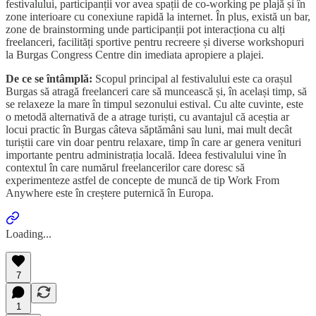
festivalului, participanții vor avea spații de co-working pe plajă și în
zone interioare cu conexiune rapidă la internet. În plus, există un bar,
zone de brainstorming unde participanții pot interacționa cu alți
freelanceri, facilități sportive pentru recreere și diverse workshopuri
la Burgas Congress Centre din imediata apropiere a plajei.
De ce se întâmplă:
Scopul principal al festivalului este ca orașul
Burgas să atragă freelanceri care să muncească și, în același timp, să
se relaxeze la mare în timpul sezonului estival. Cu alte cuvinte, este
o metodă alternativă de a atrage turiști, cu avantajul că aceștia ar
locui practic în Burgas câteva săptămâni sau luni, mai mult decât
turiștii care vin doar pentru relaxare, timp în care ar genera venituri
importante pentru administrația locală. Ideea festivalului vine în
contextul în care numărul freelancerilor care doresc să
experimenteze astfel de concepte de muncă de tip Work From
Anywhere este în creștere puternică în Europa.
Loading...
7
1