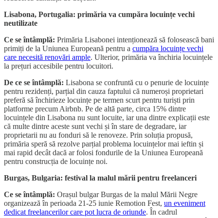
Lisabona, Portugalia: primăria va cumpăra locuințe vechi
neutilizate
Ce se întâmplă:
Primăria Lisabonei intenționează să folosească bani
primiți de la Uniunea Europeană pentru a
cumpăra locuințe vechi
care necesită renovări ample
. Ulterior, primăria va închiria locuințele
la prețuri accesibile pentru locuitori.
De ce se întâmplă:
Lisabona se confruntă cu o penurie de locuințe
pentru rezidenți, parțial din cauza faptului că numeroși proprietari
preferă să închirieze locuințe pe termen scurt pentru turiști prin
platforme precum Airbnb. Pe de altă parte, circa 15% dintre
locuințele din Lisabona nu sunt locuite, iar una dintre explicații este
că multe dintre aceste sunt vechi și în stare de degradare, iar
proprietarii nu au fonduri să le renoveze. Prin soluția propusă,
primăria speră să rezolve parțial problema locuințelor mai ieftin și
mai rapid decât dacă ar folosi fondurile de la Uniunea Europeană
pentru construcția de locuințe noi.
Burgas, Bulgaria: festival la malul mării pentru freelanceri
Ce se întâmplă:
Orașul bulgar Burgas de la malul Mării Negre
organizează în perioada 21-25 iunie Remotion Fest,
un eveniment
dedicat freelancerilor care pot lucra de oriunde
. În cadrul