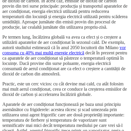
de dioxid de carbon. În acest caz, emisiile de dioxid de carbon
provin din trei surse principale: producția și transportul aparatelor de
aer condiționat, energia electrică utilizată pentru reducerea
temperaturii din locuință și energia electrică utilizată pentru scăderea
umidității. Aproape jumătate din emisii provin din procesul de
producție, iar cealaltă jumătate din utilizarea propriu-zisă.
Pe termen lung, încălzirea globală va avea ca efect și o creștere a
utilizării aparatelor de aer condiționat în sezonul cald. De exemplu,
autorii studiului estimează că în anul 2050 locuitorii din Milano
vor
consuma cu 40% mai multă energie electrică
decât în prezent pentru
ca aparatele de aer condiționat să păstreze o temperatură optimă în
locuințe. Dacă provine din surse poluante, energia electrică
consumată de aerul condiționat are ca efect o creștere a cantității de
dioxid de carbon din atmosferă.
Practic, este un cerc vicios: cu cât devine mai cald, cu atât folosim
mai mult aerul condiționat, ceea ce conduce la creșterea emisiilor de
dioxid de carbon și accelerarea încălzirii globale.
Aparatele de aer condiționat funcționează pe baza unui principiu
asemănător cu frigiderele: acestea răcesc și scad umezeala prin
utilizarea unui agent frigorific care are două proprietăți importante:
temperatura de fierbere și temperatura de vaporizare sunt
semnificativ mai mici decât temperatura mediului pe care vrei să-l
răcești. Astfel, agentul frigorific trece printr-un vaporizator, preia o