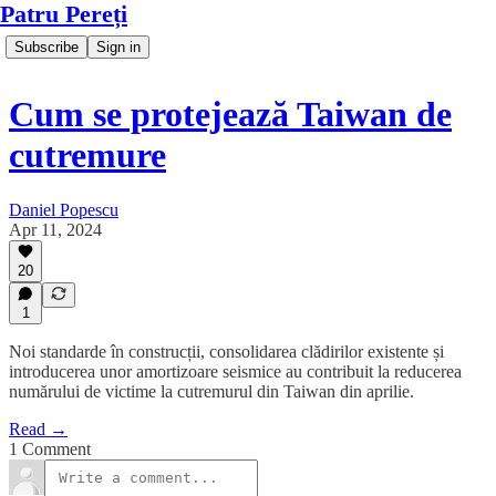
Patru Pereți
Subscribe
Sign in
Cum se protejează Taiwan de
cutremure
Daniel Popescu
Apr 11, 2024
20
1
Noi standarde în construcții, consolidarea clădirilor existente și
introducerea unor amortizoare seismice au contribuit la reducerea
numărului de victime la cutremurul din Taiwan din aprilie.
Read →
1 Comment