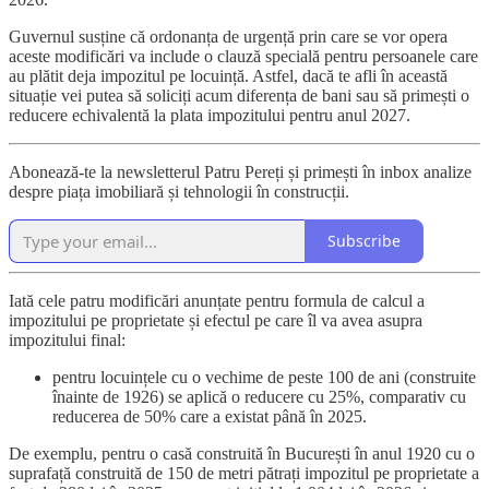
Guvernul susține că ordonanța de urgență prin care se vor opera
aceste modificări va include o clauză specială pentru persoanele care
au plătit deja impozitul pe locuință. Astfel, dacă te afli în această
situație vei putea să soliciți acum diferența de bani sau să primești o
reducere echivalentă la plata impozitului pentru anul 2027.
Abonează-te la newsletterul Patru Pereți și primești în inbox analize
despre piața imobiliară și tehnologii în construcții.
Subscribe
Iată cele patru modificări anunțate pentru formula de calcul a
impozitului pe proprietate și efectul pe care îl va avea asupra
impozitului final:
pentru locuințele cu o vechime de peste 100 de ani (construite
înainte de 1926) se aplică o reducere cu 25%, comparativ cu
reducerea de 50% care a existat până în 2025.
De exemplu, pentru o casă construită în București în anul 1920 cu o
suprafață construită de 150 de metri pătrați impozitul pe proprietate a