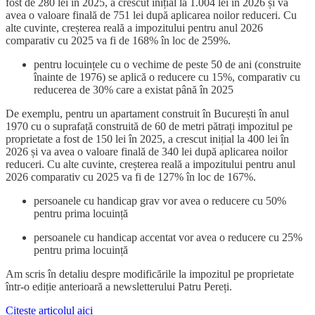
fost de 280 lei în 2025, a crescut inițial la 1.004 lei în 2026 și va
avea o valoare finală de 751 lei după aplicarea noilor reduceri. Cu
alte cuvinte, creșterea reală a impozitului pentru anul 2026
comparativ cu 2025 va fi de 168% în loc de 259%.
pentru locuințele cu o vechime de peste 50 de ani (construite
înainte de 1976) se aplică o reducere cu 15%, comparativ cu
reducerea de 30% care a existat până în 2025
De exemplu, pentru un apartament construit în București în anul
1970 cu o suprafață construită de 60 de metri pătrați impozitul pe
proprietate a fost de 150 lei în 2025, a crescut inițial la 400 lei în
2026 și va avea o valoare finală de 340 lei după aplicarea noilor
reduceri. Cu alte cuvinte, creșterea reală a impozitului pentru anul
2026 comparativ cu 2025 va fi de 127% în loc de 167%.
persoanele cu handicap grav vor avea o reducere cu 50%
pentru prima locuință
persoanele cu handicap accentat vor avea o reducere cu 25%
pentru prima locuință
Am scris în detaliu despre modificările la impozitul pe proprietate
într-o ediție anterioară a newsletterului Patru Pereți.
Citește articolul aici