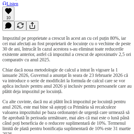
Listen
10
Impozitul pe proprietate a crescut în acest an cu cel puțin 80%, iar
cei mai afectați au fost proprietarii de locuințe cu o vechime de peste
30 de ani, întrucât în cazul acestora s-au eliminat toate reducerile
existente anterior, astfel că impozitul a crescut de aproximativ 2,5 ori
comparativ cu anul 2025.
Chiar dacă noua metodologie de calcul a intrat în vigoare la 1
ianuarie 2026, Guvernul a anunțat în seara de 23 februarie 2026 că
va introduce o serie de modificări la formula de calcul care se vor
aplica inclusiv pentru anul 2026 și inclusiv pentru persoanele care au
plătit deja impozitul pe locuință.
Cu alte cuvinte, dacă nu ai plătit încă impozitul pe locuință pentru
anul 2026, este mai bine să aștepți ca Primăria să recalculeze
valoarea impozitului pe baza ordonanței de urgență care urmează să
fie aprobată în perioada următoare, mai ales că mai este o lună până
când poți beneficia de o reducere suplimentară de 10%. Termenul
limită de plată pentru bonificația suplimentară de 10% este 31 martie
2026.