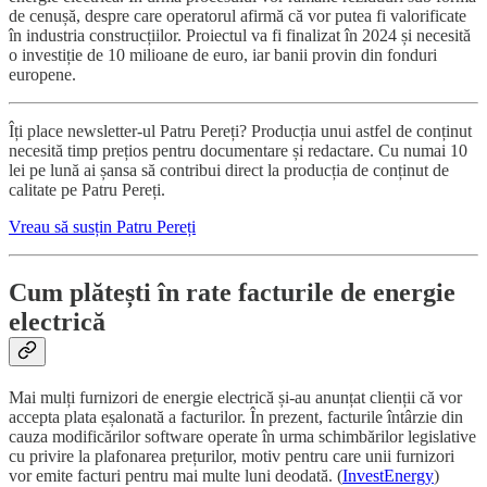
de cenușă, despre care operatorul afirmă că vor putea fi valorificate
în industria construcțiilor. Proiectul va fi finalizat în 2024 și necesită
o investiție de 10 milioane de euro, iar banii provin din fonduri
europene.
Îți place newsletter-ul Patru Pereți? Producția unui astfel de conținut
necesită timp prețios pentru documentare și redactare. Cu numai 10
lei pe lună ai șansa să contribui direct la producția de conținut de
calitate pe Patru Pereți.
Vreau să susțin Patru Pereți
Cum plătești în rate facturile de energie
electrică
Mai mulți furnizori de energie electrică și-au anunțat clienții că vor
accepta plata eșalonată a facturilor. În prezent, facturile întârzie din
cauza modificărilor software operate în urma schimbărilor legislative
cu privire la plafonarea prețurilor, motiv pentru care unii furnizori
vor emite facturi pentru mai multe luni deodată. (
InvestEnergy
)