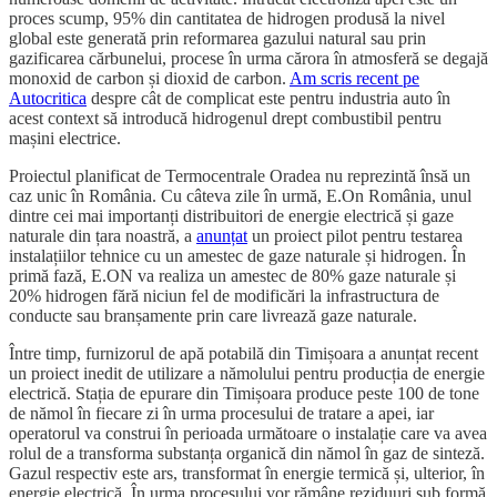
proces scump, 95% din cantitatea de hidrogen produsă la nivel
global este generată prin reformarea gazului natural sau prin
gazificarea cărbunelui, procese în urma cărora în atmosferă se degajă
monoxid de carbon și dioxid de carbon.
Am scris recent pe
Autocritica
despre cât de complicat este pentru industria auto în
acest context să introducă hidrogenul drept combustibil pentru
mașini electrice.
Proiectul planificat de Termocentrale Oradea nu reprezintă însă un
caz unic în România. Cu câteva zile în urmă, E.On România, unul
dintre cei mai importanți distribuitori de energie electrică și gaze
naturale din țara noastră, a
anunțat
un proiect pilot pentru testarea
instalațiilor tehnice cu un amestec de gaze naturale și hidrogen. În
primă fază, E.ON va realiza un amestec de 80% gaze naturale și
20% hidrogen fără niciun fel de modificări la infrastructura de
conducte sau branșamente prin care livrează gaze naturale.
Între timp, furnizorul de apă potabilă din Timișoara a anunțat recent
un proiect inedit de utilizare a nămolului pentru producția de energie
electrică. Stația de epurare din Timișoara produce peste 100 de tone
de nămol în fiecare zi în urma procesului de tratare a apei, iar
operatorul va construi în perioada următoare o instalație care va avea
rolul de a transforma substanța organică din nămol în gaz de sinteză.
Gazul respectiv este ars, transformat în energie termică și, ulterior, în
energie electrică. În urma procesului vor rămâne reziduuri sub formă