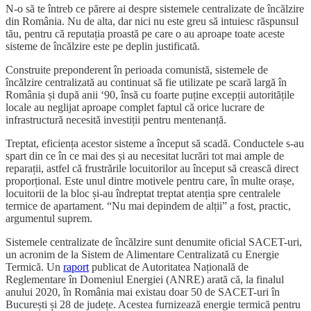
N-o să te întreb ce părere ai despre sistemele centralizate de încălzire
din România. Nu de alta, dar nici nu este greu să intuiesc răspunsul
tău, pentru că reputația proastă pe care o au aproape toate aceste
sisteme de încălzire este pe deplin justificată.
Construite preponderent în perioada comunistă, sistemele de
încălzire centralizată au continuat să fie utilizate pe scară largă în
România și după anii ‘90, însă cu foarte puține excepții autoritățile
locale au neglijat aproape complet faptul că orice lucrare de
infrastructură necesită investiții pentru mentenanță.
Treptat, eficiența acestor sisteme a început să scadă. Conductele s-au
spart din ce în ce mai des și au necesitat lucrări tot mai ample de
reparații, astfel că frustrările locuitorilor au început să crească direct
proporțional. Este unul dintre motivele pentru care, în multe orașe,
locuitorii de la bloc și-au îndreptat treptat atenția spre centralele
termice de apartament. “Nu mai depindem de alții” a fost, practic,
argumentul suprem.
Sistemele centralizate de încălzire sunt denumite oficial SACET-uri,
un acronim de la Sistem de Alimentare Centralizată cu Energie
Termică. Un
raport
publicat de Autoritatea Națională de
Reglementare în Domeniul Energiei (ANRE) arată că, la finalul
anului 2020, în România mai existau doar 50 de SACET-uri în
București și 28 de județe. Acestea furnizează energie termică pentru