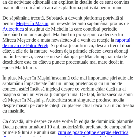
an de activitate editorială am explicat în detaliu de ce sunt convins
mai mult ca oricând că am ales platforma potrivită pentru mine.
De săptămâna trecută, Substack a devenit platforma potrivită și
pentru
Meșter în Mașini
, un newsletter auto săptămânal produs de
Autocritica
și susținut de Michelin la care contribui periodic
începând din luna august. Mă laud un pic și spun că decizia lui
Mircea Meșter de a muta newsletter-ul a venit ca reacție la
raportul
de un an de Patru Pereți
. Și pot să-ți confirm că, deși au trecut doar
câteva zile de la mutare, vedem deja primele efecte: avem abonați
noi în fiecare zi, ceea ce nu se întâmpla pe Mailchimp, iar rata de
deschidere este cu câteva puncte procentuale mai mare decât în
epoca Mailchimp.
În plus, Meșter în Mașini înseamnă cele mai importante știri auto ale
săptămânii împachetate într-un limbaj prietenos și cu un pic de
context, astfel încât să înțelegi despre ce vorbim chiar dacă nu ai
mașină și nici nu vrei să-ți cumperi una. De fapt, îndrăznesc să spun
că Meșter în Mașini și Autocritica sunt singurele produse media
despre mașini pe care le citești cu plăcere chiar dacă n-ai nicio treabă
cu mașinile.
Ca dovadă, uite despre ce este vorba în ediția de duminică: planurile
Dacia pentru următorii 10 ani, motorizările preferate de europeni în
primele 9 luni ale anului sau
cum se poate obține energie electrică