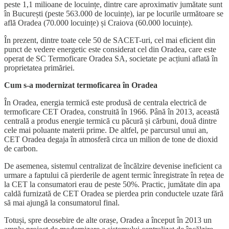
peste 1,1 milioane de locuințe, dintre care aproximativ jumătate sunt
în București (peste 563.000 de locuințe), iar pe locurile următoare se
află Oradea (70.000 locuințe) și Craiova (60.000 locuințe).
În prezent, dintre toate cele 50 de SACET-uri, cel mai eficient din
punct de vedere energetic este considerat cel din Oradea, care este
operat de SC Termoficare Oradea SA, societate pe acțiuni aflată în
proprietatea primăriei.
Cum s-a modernizat termoficarea în Oradea
În Oradea, energia termică este produsă de centrala electrică de
termoficare CET Oradea, construită în 1966. Până în 2013, această
centrală a produs energie termică cu păcură și cărbuni, două dintre
cele mai poluante materii prime. De altfel, pe parcursul unui an,
CET Oradea degaja în atmosferă circa un milion de tone de dioxid
de carbon.
De asemenea, sistemul centralizat de încălzire devenise ineficient ca
urmare a faptului că pierderile de agent termic înregistrate în rețea de
la CET la consumatori erau de peste 50%. Practic, jumătate din apa
caldă furnizată de CET Oradea se pierdea prin conductele uzate fără
să mai ajungă la consumatorul final.
Totuși, spre deosebire de alte orașe, Oradea a început în 2013 un