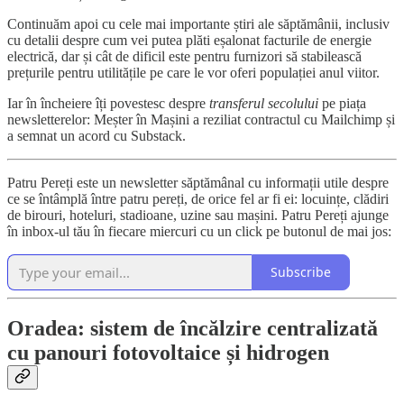
Continuăm apoi cu cele mai importante știri ale săptămânii, inclusiv
cu detalii despre cum vei putea plăti eșalonat facturile de energie
electrică, dar și cât de dificil este pentru furnizori să stabilească
prețurile pentru utilitățile pe care le vor oferi populației anul viitor.
Iar în încheiere îți povestesc despre
transferul secolului
pe piața
newsletterelor: Meșter în Mașini a reziliat contractul cu Mailchimp și
a semnat un acord cu Substack.
Patru Pereți este un newsletter săptămânal cu informații utile despre
ce se întâmplă între patru pereți, de orice fel ar fi ei: locuințe, clădiri
de birouri, hoteluri, stadioane, uzine sau mașini. Patru Pereți ajunge
în inbox-ul tău în fiecare miercuri cu un click pe butonul de mai jos:
Subscribe
Oradea: sistem de încălzire centralizată
cu panouri fotovoltaice și hidrogen