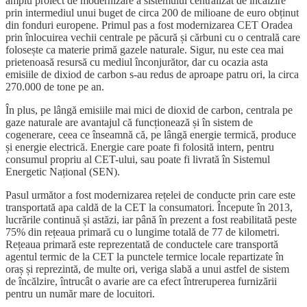
amplu proiect de modernizare a sistemului centralizat de încălzire
prin intermediul unui buget de circa 200 de milioane de euro obținut
din fonduri europene. Primul pas a fost modernizarea CET Oradea
prin înlocuirea vechii centrale pe păcură și cărbuni cu o centrală care
folosește ca materie primă gazele naturale. Sigur, nu este cea mai
prietenoasă resursă cu mediul înconjurător, dar cu ocazia asta
emisiile de dixiod de carbon s-au redus de aproape patru ori, la circa
270.000 de tone pe an.
În plus, pe lângă emisiile mai mici de dioxid de carbon, centrala pe
gaze naturale are avantajul că funcționează și în sistem de
cogenerare, ceea ce înseamnă că, pe lângă energie termică, produce
și energie electrică. Energie care poate fi folosită intern, pentru
consumul propriu al CET-ului, sau poate fi livrată în Sistemul
Energetic Național (SEN).
Pasul următor a fost modernizarea rețelei de conducte prin care este
transportată apa caldă de la CET la consumatori. Începute în 2013,
lucrările continuă și astăzi, iar până în prezent a fost reabilitată peste
75% din rețeaua primară cu o lungime totală de 77 de kilometri.
Rețeaua primară este reprezentată de conductele care transportă
agentul termic de la CET la punctele termice locale repartizate în
oraș și reprezintă, de multe ori, veriga slabă a unui astfel de sistem
de încălzire, întrucât o avarie are ca efect întreruperea furnizării
pentru un număr mare de locuitori.