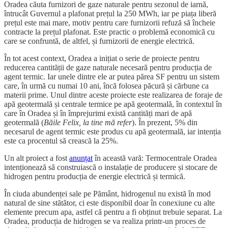
Oradea căuta furnizori de gaze naturale pentru sezonul de iarnă,
întrucât Guvernul a plafonat prețul la 250 MWh, iar pe piața liberă
prețul este mai mare, motiv pentru care furnizorii refuză să încheie
contracte la prețul plafonat. Este practic o problemă economică cu
care se confruntă, de altfel, și furnizorii de energie electrică.
În tot acest context, Oradea a inițiat o serie de proiecte pentru
reducerea cantității de gaze naturale necesară pentru producția de
agent termic. Iar unele dintre ele ar putea părea SF pentru un sistem
care, în urmă cu numai 10 ani, încă folosea păcură și cărbune ca
materii prime. Unul dintre aceste proiecte este realizarea de foraje de
apă geotermală și centrale termice pe apă geotermală, în contextul în
care în Oradea și în împrejurimi există cantități mari de apă
geotermală (
Băile Felix, la tine mă refer
). În prezent, 5% din
necesarul de agent termic este produs cu apă geotermală, iar intenția
este ca procentul să crească la 25%.
Un alt proiect a fost
anunțat
în această vară: Termocentrale Oradea
intenționează să construiască o instalație de producere și stocare de
hidrogen pentru producția de energie electrică și termică.
În ciuda abundenței sale pe Pământ, hidrogenul nu există în mod
natural de sine stătător, ci este disponibil doar în conexiune cu alte
elemente precum apa, astfel că pentru a fi obținut trebuie separat. La
Oradea, producția de hidrogen se va realiza printr-un proces de