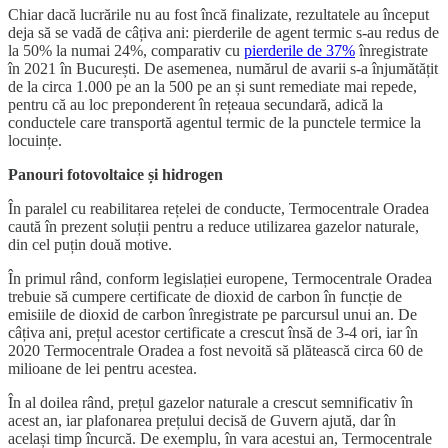
Chiar dacă lucrările nu au fost încă finalizate, rezultatele au început
deja să se vadă de câțiva ani: pierderile de agent termic s-au redus de
la 50% la numai 24%, comparativ cu
pierderile de 37%
înregistrate
în 2021 în București. De asemenea, numărul de avarii s-a înjumătățit
de la circa 1.000 pe an la 500 pe an și sunt remediate mai repede,
pentru că au loc preponderent în rețeaua secundară, adică la
conductele care transportă agentul termic de la punctele termice la
locuințe.
Panouri fotovoltaice și hidrogen
În paralel cu reabilitarea rețelei de conducte, Termocentrale Oradea
caută în prezent soluții pentru a reduce utilizarea gazelor naturale,
din cel puțin două motive.
În primul rând, conform legislației europene, Termocentrale Oradea
trebuie să cumpere certificate de dioxid de carbon în funcție de
emisiile de dioxid de carbon înregistrate pe parcursul unui an. De
câțiva ani, prețul acestor certificate a crescut însă de 3-4 ori, iar în
2020 Termocentrale Oradea a fost nevoită să plătească circa 60 de
milioane de lei pentru acestea.
În al doilea rând, prețul gazelor naturale a crescut semnificativ în
acest an, iar plafonarea prețului decisă de Guvern ajută, dar în
același timp încurcă. De exemplu, în vara acestui an, Termocentrale