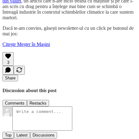
din valuri
, un articol care n-are nicio treabă cu mașinile și pe care l-
am scris cu drag pentru a înțelege mai bine cum se schimbă o
întreagă industrie în contextul schimbărilor climatice la care suntem
martori.
Dacă te-am convins, găsești newsletter-ul cu un click pe butonul de
mai jos:
Citește Meșter în Mașini
3
Share
Discussion about this post
Comments
Restacks
Top
Latest
Discussions