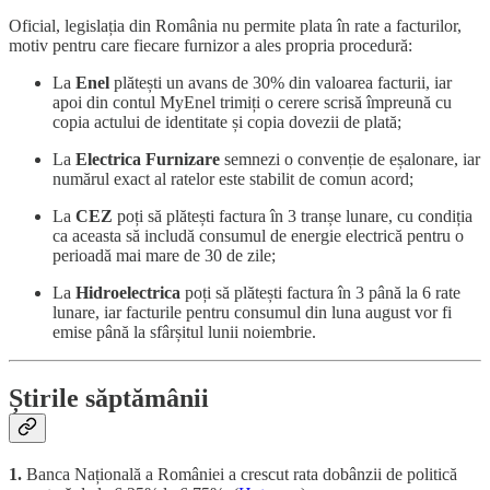
Oficial, legislația din România nu permite plata în rate a facturilor,
motiv pentru care fiecare furnizor a ales propria procedură:
La
Enel
plătești un avans de 30% din valoarea facturii, iar
apoi din contul MyEnel trimiți o cerere scrisă împreună cu
copia actului de identitate și copia dovezii de plată;
La
Electrica Furnizare
semnezi o convenție de eșalonare, iar
numărul exact al ratelor este stabilit de comun acord;
La
CEZ
poți să plătești factura în 3 tranșe lunare, cu condiția
ca aceasta să includă consumul de energie electrică pentru o
perioadă mai mare de 30 de zile;
La
Hidroelectrica
poți să plătești factura în 3 până la 6 rate
lunare, iar facturile pentru consumul din luna august vor fi
emise până la sfârșitul lunii noiembrie.
Știrile săptămânii
1.
Banca Națională a României a crescut rata dobânzii de politică