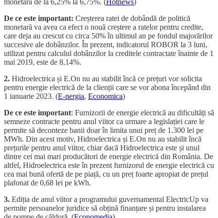
monetară de la 6,25% la 6,75%. (
Hotnews
)
De ce este important:
Creșterea ratei de dobândă de politică
monetară va avea ca efect o nouă creștere a ratelor pentru credite,
care deja au crescut cu circa 50% în ultimul an pe fondul majorărilor
succesive ale dobânzilor. În prezent, indicatorul ROBOR la 3 luni,
utilizat pentru calculul dobânzilor la creditele contractate înainte de 1
mai 2019, este de 8,14%.
2.
Hidroelectrica și E.On nu au stabilit încă ce prețuri vor solicita
pentru energie electrică de la clienții care se vor abona începând din
1 ianuarie 2023. (
E-nergia
,
Economica
)
De ce este important
: Furnizorii de energie electrică au dificultăți să
semneze contracte pentru anul viitor ca urmare a legislației care le
permite să deconteze banii doar în limita unui preț de 1.300 lei pe
MWh. Din acest motiv, Hidroelectrica și E.On nu au stabilit încă
prețurile pentru anul viitor, chiar dacă Hidroelectrica este și unul
dintre cei mai mari producători de energie electrică din România. De
altfel, Hidroelectrica este în prezent furnizorul de energie electrică cu
cea mai bună ofertă de pe piață, cu un preț foarte apropiat de prețul
plafonat de 0,68 lei pe kWh.
3.
Ediția de anul viitor a programului guvernamental ElectricUp va
permite persoanelor juridice să obțină finanțare și pentru instalarea
de pompe de căldură. (
Economedia
)