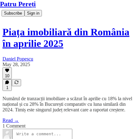
Patru Pereți
Subscribe
Sign in
Piața imobiliară din România
în aprilie 2025
Daniel Popescu
May 28, 2025
10
1
Numărul de tranzacții imobiliare a scăzut în aprilie cu 18% la nivel
național și cu 28% în București comparativ cu luna similară din
2024. Timiș este singurul județ relevant care a raportat creștere.
Read →
1 Comment