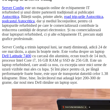
Server Config
este un magazin online de echipamente IT
refurbished și unul dintre partenerii tradiționali ai publicației
Autocritica
. Băieții susțin, printre altele,
road trip-urile Autocritica
,
podcastul Autocritica
, dar și mediul înconjurător, pentru că
laptopurile refurbished pe care le comercializează contribuie la
reducerea cantității de deșeuri electronice. Și nu comercializează
doar laptopuri refurbished, ci și alte echipamente IT, precum stații
grafice profesionale.
Server Config a trimis laptopul luni, iar marți dimineață, adică 24 de
ore mai târziu, a ajuns în brațele mele. Este vorba despre un laptop
Dell Latitude 7400
cu carcasă din aluminiu, ecran touch de 14 inch,
procesor Intel Core i7, 16 GB RAM și SSD de 256 GB. Este un
laptop refurbished, care arată ca nou, cu excepția unor mici urme de
uzură vizibile mai ales cu lupa. Și îmi place pentru că, pe lângă
performanțele foarte bune, este ușor de transportat datorită celor 1.38
kilograme. Bine, bine, încărcătorul mai adaugă lejer 200-300 de
grame, dar noul meu Dell rămâne un laptop ușor.