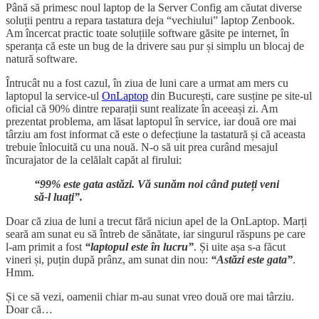
Până să primesc noul laptop de la Server Config am căutat diverse
soluții pentru a repara tastatura deja “vechiului” laptop Zenbook.
Am încercat practic toate soluțiile software găsite pe internet, în
speranța că este un bug de la drivere sau pur și simplu un blocaj de
natură software.
Întrucât nu a fost cazul, în ziua de luni care a urmat am mers cu
laptopul la service-ul
OnLaptop
din București, care susține pe site-ul
oficial că 90% dintre reparații sunt realizate în aceeași zi. Am
prezentat problema, am lăsat laptopul în service, iar două ore mai
târziu am fost informat că este o defecțiune la tastatură și că aceasta
trebuie înlocuită cu una nouă. N-o să uit prea curând mesajul
încurajator de la celălalt capăt al firului:
“99% este gata astăzi. Vă sunăm noi când puteți veni
să-l luați”.
Doar că ziua de luni a trecut fără niciun apel de la OnLaptop. Marți
seară am sunat eu să întreb de sănătate, iar singurul răspuns pe care
l-am primit a fost
“laptopul este în lucru”
. Și uite așa s-a făcut
vineri și, puțin după prânz, am sunat din nou:
“Astăzi este gata”
.
Hmm.
Și ce să vezi, oamenii chiar m-au sunat vreo două ore mai târziu.
Doar că…