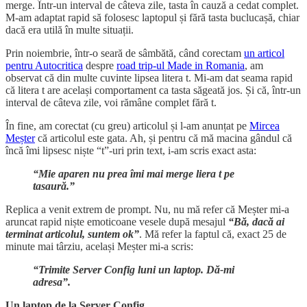
merge. Într-un interval de câteva zile, tasta în cauză a cedat complet.
M-am adaptat rapid să folosesc laptopul și fără tasta buclucașă, chiar
dacă era utilă în multe situații.
Prin noiembrie, într-o seară de sâmbătă, când corectam
un articol
pentru Autocritica
despre
road trip-ul Made in Romania
, am
observat că din multe cuvinte lipsea litera t. Mi-am dat seama rapid
că litera t are același comportament ca tasta săgeată jos. Și că, într-un
interval de câteva zile, voi rămâne complet fără t.
În fine, am corectat (cu greu) articolul și l-am anunțat pe
Mircea
Meșter
că articolul este gata. Ah, și pentru că mă macina gândul că
încă îmi lipsesc niște “t”-uri prin text, i-am scris exact asta:
“Mie aparen nu prea îmi mai merge liera t pe
tasaură.”
Replica a venit extrem de prompt. Nu, nu mă refer că Meșter mi-a
aruncat rapid niște emoticoane vesele după mesajul
“Bă, dacă ai
terminat articolul, suntem ok”
. Mă refer la faptul că, exact 25 de
minute mai târziu, același Meșter mi-a scris:
“Trimite Server Config luni un laptop. Dă-mi
adresa”.
Un laptop de la Server Config