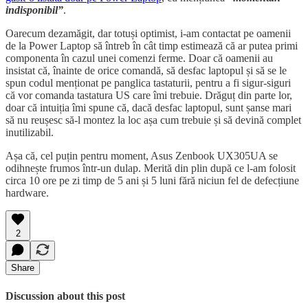
indisponibil”
.
Oarecum dezamăgit, dar totuși optimist, i-am contactat pe oamenii
de la Power Laptop să întreb în cât timp estimează că ar putea primi
componenta în cazul unei comenzi ferme. Doar că oamenii au
insistat că, înainte de orice comandă, să desfac laptopul și să se le
spun codul menționat pe panglica tastaturii, pentru a fi sigur-siguri
că vor comanda tastatura US care îmi trebuie. Drăguț din parte lor,
doar că intuiția îmi spune că, dacă desfac laptopul, sunt șanse mari
să nu reușesc să-l montez la loc așa cum trebuie și să devină complet
inutilizabil.
Așa că, cel puțin pentru moment, Asus Zenbook UX305UA se
odihnește frumos într-un dulap. Merită din plin după ce l-am folosit
circa 10 ore pe zi timp de 5 ani și 5 luni fără niciun fel de defecțiune
hardware.
2
Share
Discussion about this post