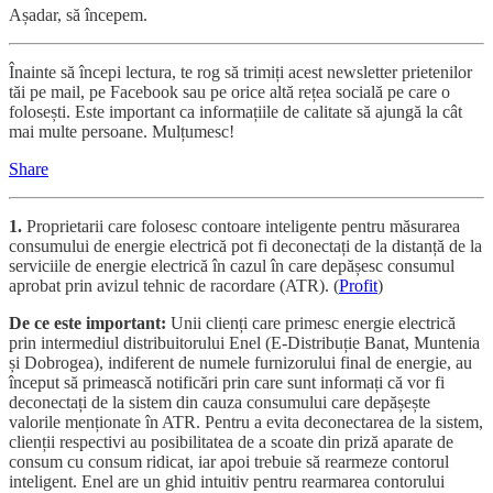
Așadar, să începem.
Înainte să începi lectura, te rog să trimiți acest newsletter prietenilor
tăi pe mail, pe Facebook sau pe orice altă rețea socială pe care o
folosești. Este important ca informațiile de calitate să ajungă la cât
mai multe persoane. Mulțumesc!
Share
1.
Proprietarii care folosesc contoare inteligente pentru măsurarea
consumului de energie electrică pot fi deconectați de la distanță de la
serviciile de energie electrică în cazul în care depășesc consumul
aprobat prin avizul tehnic de racordare (ATR). (
Profit
)
De ce este important:
Unii clienți care primesc energie electrică
prin intermediul distribuitorului Enel (E-Distribuție Banat, Muntenia
și Dobrogea), indiferent de numele furnizorului final de energie, au
început să primească notificări prin care sunt informați că vor fi
deconectați de la sistem din cauza consumului care depășește
valorile menționate în ATR. Pentru a evita deconectarea de la sistem,
clienții respectivi au posibilitatea de a scoate din priză aparate de
consum cu consum ridicat, iar apoi trebuie să rearmeze contorul
inteligent. Enel are un ghid intuitiv pentru rearmarea contorului