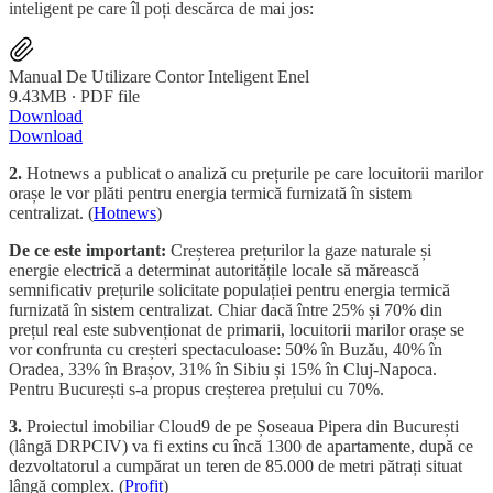
inteligent pe care îl poți descărca de mai jos:
Manual De Utilizare Contor Inteligent Enel
9.43MB ∙ PDF file
Download
Download
2.
Hotnews a publicat o analiză cu prețurile pe care locuitorii marilor
orașe le vor plăti pentru energia termică furnizată în sistem
centralizat. (
Hotnews
)
De ce este important:
Creșterea prețurilor la gaze naturale și
energie electrică a determinat autoritățile locale să mărească
semnificativ prețurile solicitate populației pentru energia termică
furnizată în sistem centralizat. Chiar dacă între 25% și 70% din
prețul real este subvenționat de primarii, locuitorii marilor orașe se
vor confrunta cu creșteri spectaculoase: 50% în Buzău, 40% în
Oradea, 33% în Brașov, 31% în Sibiu și 15% în Cluj-Napoca.
Pentru București s-a propus creșterea prețului cu 70%.
3.
Proiectul imobiliar Cloud9 de pe Șoseaua Pipera din București
(lângă DRPCIV) va fi extins cu încă 1300 de apartamente, după ce
dezvoltatorul a cumpărat un teren de 85.000 de metri pătrați situat
lângă complex. (
Profit
)