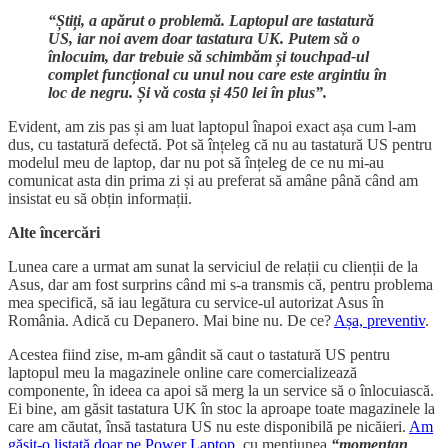
“Știți, a apărut o problemă. Laptopul are tastatură
US, iar noi avem doar tastatura UK. Putem să o
înlocuim, dar trebuie să schimbăm și touchpad-ul
complet funcțional cu unul nou care este argintiu în
loc de negru. Și vă costa și 450 lei în plus”.
Evident, am zis pas și am luat laptopul înapoi exact așa cum l-am
dus, cu tastatură defectă. Pot să înțeleg că nu au tastatură US pentru
modelul meu de laptop, dar nu pot să înțeleg de ce nu mi-au
comunicat asta din prima zi și au preferat să amâne până când am
insistat eu să obțin informații.
Alte încercări
Lunea care a urmat am sunat la serviciul de relații cu clienții de la
Asus, dar am fost surprins când mi s-a transmis că, pentru problema
mea specifică, să iau legătura cu service-ul autorizat Asus în
România. Adică cu Depanero. Mai bine nu. De ce?
Așa, preventiv
.
Acestea fiind zise, m-am gândit să caut o tastatură US pentru
laptopul meu la magazinele online care comercializează
componente, în ideea ca apoi să merg la un service să o înlocuiască.
Ei bine, am găsit tastatura UK în stoc la aproape toate magazinele la
care am căutat, însă tastatura US nu este disponibilă pe nicăieri.
Am
găsit-o listată doar pe Power Laptop
, cu mențiunea
“momentan