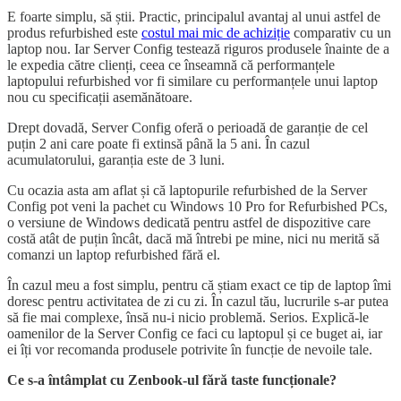
E foarte simplu, să știi. Practic, principalul avantaj al unui astfel de
produs refurbished este
costul mai mic de achiziție
comparativ cu un
laptop nou. Iar Server Config testează riguros produsele înainte de a
le expedia către clienți, ceea ce înseamnă că performanțele
laptopului refurbished vor fi similare cu performanțele unui laptop
nou cu specificații asemănătoare.
Drept dovadă, Server Config oferă o perioadă de garanție de cel
puțin 2 ani care poate fi extinsă până la 5 ani. În cazul
acumulatorului, garanția este de 3 luni.
Cu ocazia asta am aflat și că laptopurile refurbished de la Server
Config pot veni la pachet cu Windows 10 Pro for Refurbished PCs,
o versiune de Windows dedicată pentru astfel de dispozitive care
costă atât de puțin încât, dacă mă întrebi pe mine, nici nu merită să
comanzi un laptop refurbished fără el.
În cazul meu a fost simplu, pentru că știam exact ce tip de laptop îmi
doresc pentru activitatea de zi cu zi. În cazul tău, lucrurile s-ar putea
să fie mai complexe, însă nu-i nicio problemă. Serios. Explică-le
oamenilor de la Server Config ce faci cu laptopul și ce buget ai, iar
ei îți vor recomanda produsele potrivite în funcție de nevoile tale.
Ce s-a întâmplat cu Zenbook-ul fără taste funcționale?