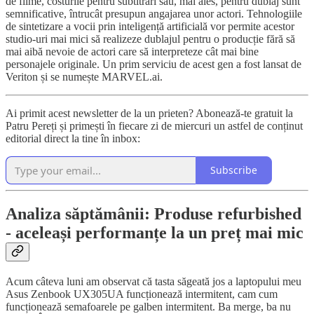
de filme, costurile pentru subtitrări sau, mai ales, pentru dublaj sunt
semnificative, întrucât presupun angajarea unor actori. Tehnologiile
de sintetizare a vocii prin inteligență artificială vor permite acestor
studio-uri mai mici să realizeze dublajul pentru o producție fără să
mai aibă nevoie de actori care să interpreteze cât mai bine
personajele originale. Un prim serviciu de acest gen a fost lansat de
Veriton și se numește MARVEL.ai.
Ai primit acest newsletter de la un prieten? Abonează-te gratuit la
Patru Pereți și primești în fiecare zi de miercuri un astfel de conținut
editorial direct la tine în inbox:
Subscribe
Analiza săptămânii: Produse refurbished
- aceleași performanțe la un preț mai mic
Acum câteva luni am observat că tasta săgeată jos a laptopului meu
Asus Zenbook UX305UA funcționează intermitent, cam cum
funcționează semafoarele pe galben intermitent. Ba merge, ba nu