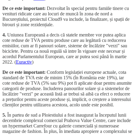
De ce este important:
Dezvoltat în special pentru famiile tinere cu
venituri ridicate care au locuri de muncă în zona de nord a
Bucureștiului, proiectul Cloud9 va include, la finalizare, și spații de
birouri și zone rezidențiale.
4.
Uniunea Europeană a decis că statele membre vor putea aplica
cote reduse de TVA pentru produse care au legătură cu reducerea
emisiilor, cum ar fi panouri solare, sisteme de încălzire "verzi" sau
biciclete. Pentru ca nouă regulă să intre în vigoare este necesar și
acordul Parlamentului European, care ar putea sosi până în martie
2022. (
Euractiv
)
De ce este important:
Conform legislației europene actuale, cota
standard de TVA este de minim 15% (în România este 19%), iar
cote reduse de TVA (5% sau 9%) pot fi aplicate doar pentru anumite
categorii de produse. Includerea panourilor solare și a sistemelor de
încălzire "verzi" pe această listă ar trebui să aibă ca efect o reducere
a prețurilor pentru aceste produse și, implicit, o creștere a interesului
clienților pentru utilizarea acestora, acolo unde este posibil.
5.
În partea de sud a Ploiestiului a fost inaugurat la începutul lunii
decembrie complexul comercial Prahova Value Centre, care include
un hypermarket Carrefour cu galerie comercială și numeroase
magazine de fashion. În plus, în imediata apropiere a complexului se