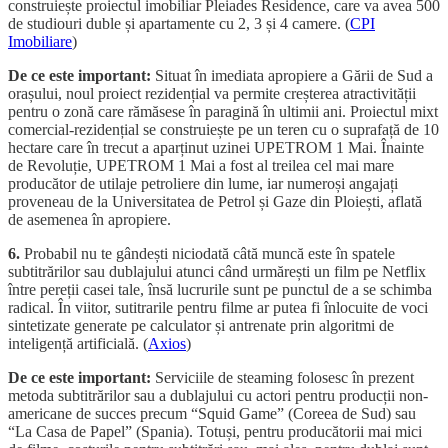
construiește proiectul imobiliar Pleiades Residence, care va avea 500
de studiouri duble și apartamente cu 2, 3 și 4 camere. (
CPI
Imobiliare
)
De ce este important:
Situat în imediata apropiere a Gării de Sud a
orașului, noul proiect rezidențial va permite creșterea atractivității
pentru o zonă care rămăsese în paragină în ultimii ani. Proiectul mixt
comercial-rezidențial se construiește pe un teren cu o suprafață de 10
hectare care în trecut a aparținut uzinei UPETROM 1 Mai. Înainte
de Revoluție, UPETROM 1 Mai a fost al treilea cel mai mare
producător de utilaje petroliere din lume, iar numeroși angajați
proveneau de la Universitatea de Petrol și Gaze din Ploiești, aflată
de asemenea în apropiere.
6.
Probabil nu te gândești niciodată câtă muncă este în spatele
subtitrărilor sau dublajului atunci când urmărești un film pe Netflix
între pereții casei tale, însă lucrurile sunt pe punctul de a se schimba
radical. În viitor, sutitrarile pentru filme ar putea fi înlocuite de voci
sintetizate generate pe calculator și antrenate prin algoritmi de
inteligență artificială. (
Axios
)
De ce este important:
Serviciile de steaming folosesc în prezent
metoda subtitrărilor sau a dublajului cu actori pentru producții non-
americane de succes precum “Squid Game” (Coreea de Sud) sau
“La Casa de Papel” (Spania). Totuși, pentru producătorii mai mici