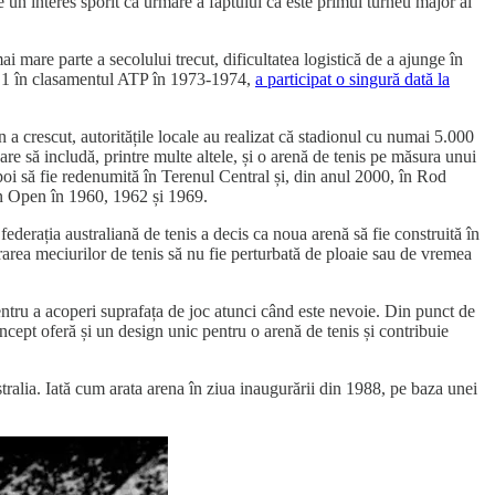
de un interes sporit ca urmare a faptului că este primul turneu major al
ai mare parte a secolului trecut, dificultatea logistică de a ajunge în
rul 1 în clasamentul ATP în 1973-1974,
a participat o singură dată la
crescut, autoritățile locale au realizat că stadionul cu numai 5.000
are să includă, printre multe altele, și o arenă de tenis pe măsura unui
poi să fie redenumită în Terenul Central și, din anul 2000, în Rod
lian Open în 1960, 1962 și 1969.
derația australiană de tenis a decis ca noua arenă să fie construită în
șurarea meciurilor de tenis să nu fie perturbată de ploaie sau de vremea
pentru a acoperi suprafața de joc atunci când este nevoie. Din punct de
oncept oferă și un design unic pentru o arenă de tenis și contribuie
tralia. Iată cum arata arena în ziua inaugurării din 1988, pe baza unei