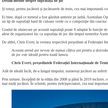
Detalii inedite despre suprafața de joc
Și totuși, pentru jucătorii și jucătoarele de tenis, cea mai importantă co
Ei bine, după ce turneul a fost găzduit anterior pe iarbă, Australian O
un tip de suprafață hard de culoare verde cu o compoziție din cauciuc p
Gradul de alunecare pe această suprafață poate fi adaptat în funcție de 
alese de organizatori fac ca suprafața de joc din timpul turneelor Austr
De altfel, Chris Evert, la vremea respectivă președinte al Federației In
Aceasta arenă are nevoie de numai câțiva ani pentru a dezvolta 
de joc este ideală pentru toată lumea.
Chris Evert, președintele Federației Internaționale de Teni
Atât de ideală încât, de-a lungul timpului, numeroși jucători au suferit 
Prin urmare, începând de la ediția din 2008 și până în 2019 inclusiv,
mai mulți jucători. În schimb, pentru (tele)spectatori, cea mai importan