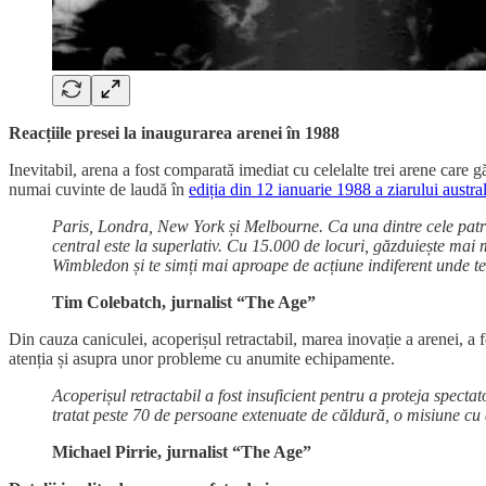
Reacțiile presei la inaugurarea arenei în 1988
Inevitabil, arena a fost comparată imediat cu celelalte trei arene care g
numai cuvinte de laudă în
ediția din 12 ianuarie 1988 a ziarului austr
Paris, Londra, New York și Melbourne. Ca una dintre cele patru
central este la superlativ. Cu 15.000 de locuri, găzduiește mai 
Wimbledon și te simți mai aproape de acțiune indiferent unde te 
Tim Colebatch, jurnalist “The Age”
Din cauza caniculei, acoperișul retractabil, marea inovație a arenei, a 
atenția și asupra unor probleme cu anumite echipamente.
Acoperișul retractabil a fost insuficient pentru a proteja spect
tratat peste 70 de persoane extenuate de căldură, o misiune cu at
Michael Pirrie, jurnalist “The Age”