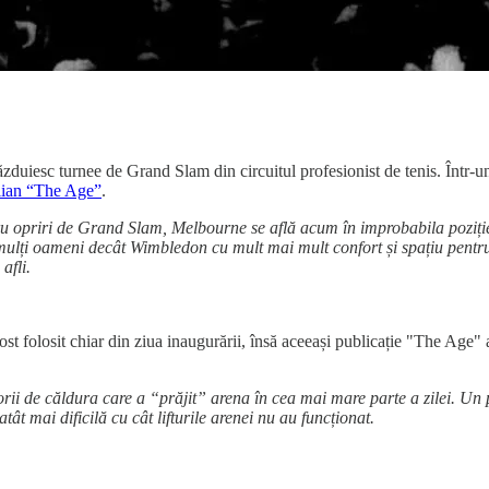
ăzduiesc turnee de Grand Slam din circuitul profesionist de tenis. Într-un
alian “The Age”
.
 opriri de Grand Slam, Melbourne se află acum în improbabila poziție 
mulți oameni decât Wimbledon cu mult mai mult confort și spațiu pentru 
afli.
fost folosit chiar din ziua inaugurării, însă aceeași publicație "The Age"
atorii de căldura care a “prăjit” arena în cea mai mare parte a zilei. U
ât mai dificilă cu cât lifturile arenei nu au funcționat.