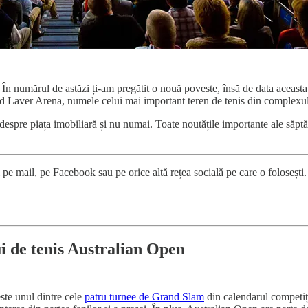
ți! În numărul de astăzi ți-am pregătit o nouă poveste, însă de data acea
od Laver Arena, numele celui mai important teren de tenis din complexul
i despre piața imobiliară și nu numai. Toate noutățile importante ale săptă
tăi pe mail, pe Facebook sau pe orice altă rețea socială pe care o folosești
i de tenis Australian Open
ste unul dintre cele
patru turnee de Grand Slam
din calendarul competiți