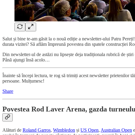
Salut și bine te-am găsit la o nouă ediție a newsletter-ului Patru Pere
durata vizitei? Să aflăm împreună povestea din spatele construcției R
Din newsletter-ul de astăzi nu lipsește deja tradiționala rubrică de știr
Până ajungi însă acolo…
Înainte să începi lectura, te rog să trimiți acest newsletter prietenilor 
persoane. Mulțumesc!
Share
Povestea Rod Laver Arena, gazda turneulu
Alături de
Roland Garros
,
Wimbledon
și
US Open
,
Australian Open
e