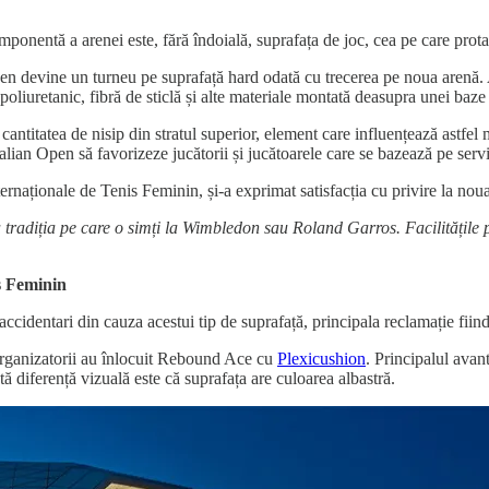
mponentă a arenei este, fără îndoială, suprafața de joc, cea pe care protagon
pen devine un turneu pe suprafață hard odată cu trecerea pe noua arenă. 
oliuretanic, fibră de sticlă și alte materiale montată deasupra unei baze 
cantitatea de nisip din stratul superior, element care influențează astfel 
alian Open să favorizeze jucătorii și jucătoarele care se bazează pe servi
ternaționale de Tenis Feminin, și-a exprimat satisfacția cu privire la nou
tradiția pe care o simți la Wimbledon sau Roland Garros. Facilitățile p
s Feminin
accidentari din cauza acestui tip de suprafață, principala reclamație fiind
 organizatorii au înlocuit Rebound Ace cu
Plexicushion
. Principalul avant
tă diferență vizuală este că suprafața are culoarea albastră.