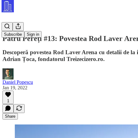
Subscribe
Sign in
Patru Pereți #13: Povestea Rod Laver Aren
Descoperă povestea Rod Laver Arena cu detalii de la in
Adrian Țoca, fondatorul Treizecizero.ro.
Daniel Popescu
Jan 19, 2022
1
Share