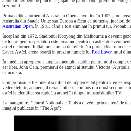
anului în termeni de puncte câștigate de participanți, premii în bani și 
sezonului.
Prima ediție a turneului Australian Open a avut loc în 1905 și nu avea ni
Australia din Statele Unite sau Europa a făcut ca numeroși jucători de 
Australian Open
, în 1981, când a fost eliminat în primul tur. Probabil 
Începând din 1972, Stadionul Kooyong din Melbourne a devenit gazda an
de locuri pentru spectatori este prea mic pentru un astfel de eveniment.
astfel de turneu. Inițial, noua arena de referință a purtat chiar numel
Laver. Astfel, arena poartă în prezent numele lui
Rod Laver
, unul dint
În imediata apropiere a amplasamentului stabilit pentru noul complex sp
aer liber. John Cain, premierul de atunci al statului Victoria (Australia
caniculară.
Compromisul a fost inedit și dificil de implementat pentru vremea respec
vedere tehnic, acoperișul retractabil este compus din două secțiuni care
astfel la identificarea rapidă a arenei în timpul transmisiunilor TV.
La inaugurare, Centrul Național de Tenis a devenit prima arenă de tenis
imagini publicate în "The Age":