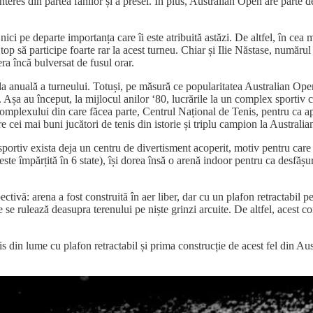
interes din partea fanilor și a presei. În plus, Australian Open are parte 
ci pe departe importanța care îi este atribuită astăzi. De altfel, în cea m
top să participe foarte rar la acest turneu. Chiar și Ilie Năstase, numă
era încă bulversat de fusul orar.
uală a turneului. Totuși, pe măsură ce popularitatea Australian Open a 
 Așa au început, la mijlocul anilor ‘80, lucrările la un complex sportiv c
e complexului din care făcea parte, Centrul Național de Tenis, pentru ca a
re cei mai buni jucători de tenis din istorie și triplu campion la Austra
ortiv exista deja un centru de divertisment acoperit, motiv pentru care fe
 este împărțită în 6 state), își dorea însă o arenă indoor pentru ca desfă
tivă: arena a fost construită în aer liber, dar cu un plafon retractabil 
 se rulează deasupra terenului pe niște grinzi arcuite. De altfel, acest c
 din lume cu plafon retractabil și prima construcție de acest fel din Aus