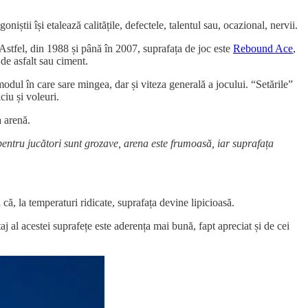
iștii își etalează calitățile, defectele, talentul sau, ocazional, nervii.
Astfel, din 1988 și până în 2007, suprafața de joc este
Rebound Ace
,
de asfalt sau ciment.
modul în care sare mingea, dar și viteza generală a jocului. “Setările”
ciu și voleuri.
a arenă.
entru jucători sunt grozave, arena este frumoasă, iar suprafața
 că, la temperaturi ridicate, suprafața devine lipicioasă.
aj al acestei suprafețe este aderența mai bună, fapt apreciat și de cei