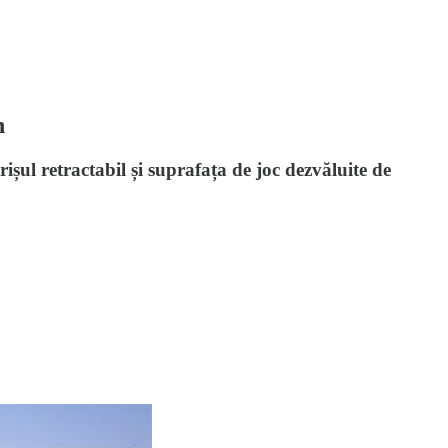
n
șul retractabil și suprafața de joc dezvăluite de