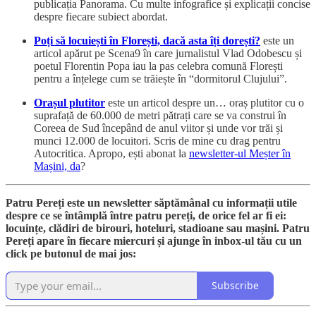
publicația Panorama. Cu multe infografice și explicații concise
despre fiecare subiect abordat.
Poți să locuiești în Florești, dacă asta îți dorești?
este un
articol apărut pe Scena9 în care jurnalistul Vlad Odobescu și
poetul Florentin Popa iau la pas celebra comună Florești
pentru a înțelege cum se trăiește în “dormitorul Clujului”.
Orașul plutitor
este un articol despre un… oraș plutitor cu o
suprafață de 60.000 de metri pătrați care se va construi în
Coreea de Sud începând de anul viitor și unde vor trăi și
munci 12.000 de locuitori. Scris de mine cu drag pentru
Autocritica. Apropo, ești abonat la
newsletter-ul Meșter în
Mașini, da
?
Patru Pereți este un newsletter săptămânal cu informații utile
despre ce se întâmplă între patru pereți, de orice fel ar fi ei:
locuințe, clădiri de birouri, hoteluri, stadioane sau mașini. Patru
Pereți apare în fiecare miercuri și ajunge în inbox-ul tău cu un
click pe butonul de mai jos:
Subscribe