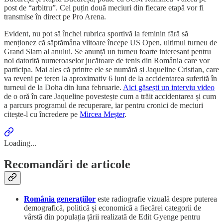
post de “arbitru”. Cel puțin două meciuri din fiecare etapă vor fi
transmise în direct pe Pro Arena.
Evident, nu pot să închei rubrica sportivă la feminin fără să
menționez că săptămâna viitoare începe US Open, ultimul turneu de
Grand Slam al anului. Se anunță un turneu foarte interesant pentru
noi datorită numeroaselor jucătoare de tenis din România care vor
participa. Mai ales că printre ele se numără și Jaqueline Cristian, care
va reveni pe teren la aproximativ 6 luni de la accidentarea suferită în
turneul de la Doha din luna februarie.
Aici găsești un interviu video
de o oră în care Jaqueline povestește cum a trăit accidentarea și cum
a parcurs programul de recuperare, iar pentru cronici de meciuri
citește-l cu încredere pe
Mircea Meșter
.
Loading...
Recomandări de articole
România generațiilor
este radiografie vizuală despre puterea
demografică, politică și economică a fiecărei categorii de
vârstă din populația țării realizată de Edit Gyenge pentru