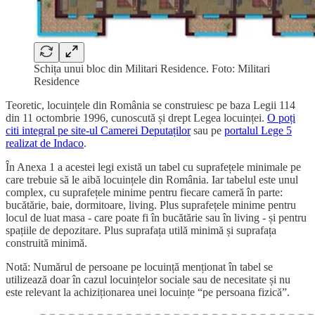
Schița unui bloc din Militari Residence. Foto: Militari
Residence
Teoretic, locuințele din România se construiesc pe baza Legii 114
din 11 octombrie 1996, cunoscută și drept Legea locuinței.
O poți
citi integral pe site-ul Camerei Deputaților
sau pe
portalul Lege 5
realizat de Indaco
.
În Anexa 1 a acestei legi există un tabel cu suprafețele minimale pe
care trebuie să le aibă locuințele din România. Iar tabelul este unul
complex, cu suprafețele minime pentru fiecare cameră în parte:
bucătărie, baie, dormitoare, living. Plus suprafețele minime pentru
locul de luat masa - care poate fi în bucătărie sau în living - și pentru
spațiile de depozitare. Plus suprafața utilă minimă și suprafața
construită minimă.
Notă: Numărul de persoane pe locuință menționat în tabel se
utilizează doar în cazul locuințelor sociale sau de necesitate și nu
este relevant la achiziționarea unei locuințe “pe persoana fizică”.