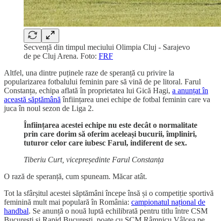
Secvență din timpul meciului Olimpia Cluj - Sarajevo
de pe Cluj Arena. Foto:
FRF
Altfel, una dintre puținele raze de speranță cu privire la
popularizarea fotbalului feminin pare să vină de pe litoral. Farul
Constanța, echipa aflată în proprietatea lui Gică Hagi,
a anunțat în
această săptămână
înființarea unei echipe de fotbal feminin care va
juca în noul sezon de Liga 2.
Înființarea acestei echipe nu este decât o normalitate
prin care dorim să oferim aceleași bucurii, împliniri,
tuturor celor care iubesc Farul, indiferent de sex.
Tiberiu Curt, vicepreședinte Farul Constanța
O rază de speranță, cum spuneam. Măcar atât.
Tot la sfârșitul acestei săptămâni începe însă și o competiție sportivă
feminină mult mai populară în România:
campionatul național de
handbal
. Se anunță o nouă luptă echilibrată pentru titlu între CSM
București și Rapid București, poate cu SCM Râmnicu Vâlcea pe