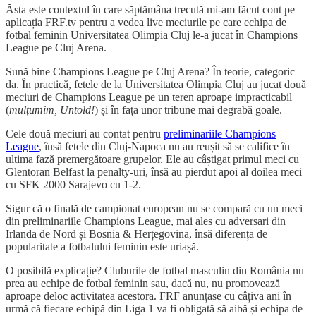
Ăsta este contextul în care săptămâna trecută mi-am făcut cont pe
aplicația FRF.tv pentru a vedea live meciurile pe care echipa de
fotbal feminin Universitatea Olimpia Cluj le-a jucat în Champions
League pe Cluj Arena.
Sună bine Champions League pe Cluj Arena? În teorie, categoric
da. În practică, fetele de la Universitatea Olimpia Cluj au jucat două
meciuri de Champions League pe un teren aproape impracticabil
(
mulțumim, Untold!
) și în fața unor tribune mai degrabă goale.
Cele două meciuri au contat pentru
preliminariile Champions
League
, însă fetele din Cluj-Napoca nu au reușit să se califice în
ultima fază premergătoare grupelor. Ele au câștigat primul meci cu
Glentoran Belfast la penalty-uri, însă au pierdut apoi al doilea meci
cu SFK 2000 Sarajevo cu 1-2.
Sigur că o finală de campionat european nu se compară cu un meci
din preliminariile Champions League, mai ales cu adversari din
Irlanda de Nord și Bosnia & Herțegovina, însă diferența de
popularitate a fotbalului feminin este uriașă.
O posibilă explicație? Cluburile de fotbal masculin din România nu
prea au echipe de fotbal feminin sau, dacă nu, nu promovează
aproape deloc activitatea acestora. FRF anunțase cu câțiva ani în
urmă că fiecare echipă din Liga 1 va fi obligată să aibă și echipa de