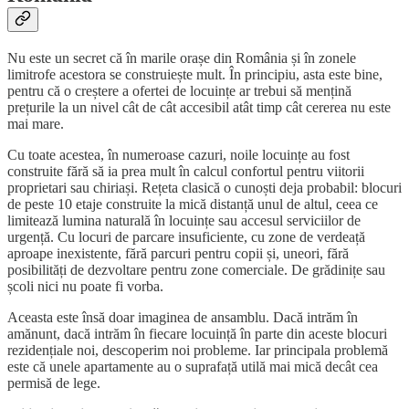
Nu este un secret că în marile orașe din România și în zonele
limitrofe acestora se construiește mult. În principiu, asta este bine,
pentru că o creștere a ofertei de locuințe ar trebui să mențină
prețurile la un nivel cât de cât accesibil atât timp cât cererea nu este
mai mare.
Cu toate acestea, în numeroase cazuri, noile locuințe au fost
construite fără să ia prea mult în calcul confortul pentru viitorii
proprietari sau chiriași. Rețeta clasică o cunoști deja probabil: blocuri
de peste 10 etaje construite la mică distanță unul de altul, ceea ce
limitează lumina naturală în locuințe sau accesul serviciilor de
urgență. Cu locuri de parcare insuficiente, cu zone de verdeață
aproape inexistente, fără parcuri pentru copii și, uneori, fără
posibilități de dezvoltare pentru zone comerciale. De grădinițe sau
școli nici nu poate fi vorba.
Aceasta este însă doar imaginea de ansamblu. Dacă intrăm în
amănunt, dacă intrăm în fiecare locuință în parte din aceste blocuri
rezidențiale noi, descoperim noi probleme. Iar principala problemă
este că unele apartamente au o suprafață utilă mai mică decât cea
permisă de lege.