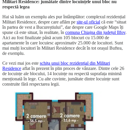
Militari Residence: jumătate dintre locuințele unui bloc nu
respectă legea
Hai să luăm un exemplu ales pur întâmplător: complexul rezidențial
Militari Residence, despre care aflăm pe
site-ul oficial
că este “situat
în partea de vest a Bucureștiului”, dar despre care Google Maps îți
spune că este situat, în realitate, în
comuna Chiajna din județul Ilfov
.
Aici au fost finalizate până acum 105 blocuri cu 15.000 de
apartamente în care locuiesc aproximativ 25.000 de locuitori. Sunt
mai mulți locuitori în Militari Residence decât în tot orașul Buftea,
de exemplu.
Ce vezi mai jos este
schița unui bloc rezidențial din Militari
Residence
aflat în prezent în plin proces de vânzare. Dintre cele 26
de locuințe ale blocului, 14 locuințe nu respectă suprafața minimă
menționată în lege. Cu alte cuvinte, jumătate dintre locuințe sunt
construite fără respectarea legii.