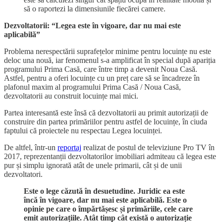
să o raportezi la dimensiunile fiecărei camere.
Dezvoltatorii: “Legea este în vigoare, dar nu mai este
aplicabilă”
Problema nerespectării suprafețelor minime pentru locuințe nu este
deloc una nouă, iar fenomenul s-a amplificat în special după apariția
programului Prima Casă, care între timp a devenit Noua Casă.
Astfel, pentru a oferi locuințe cu un preț care să se încadreze în
plafonul maxim al programului Prima Casă / Noua Casă,
dezvoltatorii au construit locuințe mai mici.
Partea interesantă este însă că dezvoltatorii au primit autorizații de
construire din partea primăriilor pentru astfel de locuințe, în ciuda
faptului că proiectele nu respectau Legea locuinței.
De altfel, într-un
reportaj
realizat de postul de televiziune Pro TV în
2017, reprezentanții dezvoltatorilor imobiliari admiteau că legea este
pur și simplu ignorată atât de unele primarii, cât și de unii
dezvoltatori.
Este o lege căzută în desuetudine. Juridic ea este
încă în vigoare, dar nu mai este aplicabilă. Este o
opinie pe care o împărtășesc și primăriile, cele care
emit autorizațiile. Atât timp cât există o autorizație