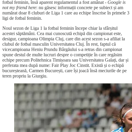
fotbal feminin, însă aparent regulamentul a fost amânat -
Google is
not my friend here
: nu găsesc informații concrete pe subiect și am
numărat doar 8 cluburi de Liga 1 care au echipe înscrise în primele 3
ligi de fotbal feminin.
Noul sezon de Liga 1 la fotbal feminin începe chiar la sfârșitul
acestei săptămâni. Cea mai cunoscută echipă din campionat este,
desigur, campioana Olimpia Cluj, care din acest sezon s-a afiliat la
clubul de fotbal masculin Universitatea Cluj. În rest, faptul că
vicecampioana Heniu Prundu Bârgăului s-a retras din campionat
spune destul de multe lucruri despre o competiție în care regăsim
echipe precum Politehnica Timișoara sau Universitatea Galați, dar și
preferata mea după nume: Fair Play Joc Cinstit. Există și o echipă
bucureșteană, Carmen București, care își joacă însă meciurile de pe
teren propriu la Giurgiu.