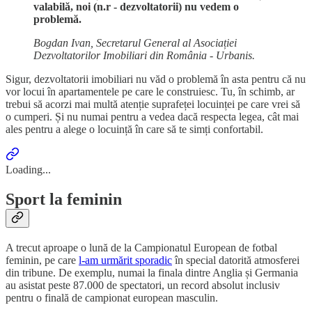
valabilă, noi (n.r - dezvoltatorii) nu vedem o
problemă.
Bogdan Ivan, Secretarul General al Asociației
Dezvoltatorilor Imobiliari din România - Urbanis.
Sigur, dezvoltatorii imobiliari nu văd o problemă în asta pentru că nu
vor locui în apartamentele pe care le construiesc. Tu, în schimb, ar
trebui să acorzi mai multă atenție suprafeței locuinței pe care vrei să
o cumperi. Și nu numai pentru a vedea dacă respecta legea, cât mai
ales pentru a alege o locuință în care să te simți confortabil.
Loading...
Sport la feminin
A trecut aproape o lună de la Campionatul European de fotbal
feminin, pe care
l-am urmărit sporadic
în special datorită atmosferei
din tribune. De exemplu, numai la finala dintre Anglia și Germania
au asistat peste 87.000 de spectatori, un record absolut inclusiv
pentru o finală de campionat european masculin.