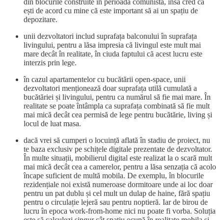
din blocurile construite în perioada comunistă, însă cred că
ești de acord cu mine că este important să ai un spațiu de
depozitare.
unii dezvoltatori includ suprafața balconului în suprafața
livingului, pentru a lăsa impresia că livingul este mult mai
mare decât în realitate, în ciuda faptului că acest lucru este
interzis prin lege.
în cazul apartamentelor cu bucătării open-space, unii
dezvoltatori menționează doar suprafața utilă cumulată a
bucătăriei și livingului, pentru ca numărul să fie mai mare. În
realitate se poate întâmpla ca suprafața combinată să fie mult
mai mică decât cea permisă de lege pentru bucătărie, living și
locul de luat masa.
dacă vrei să cumperi o locuință aflată în stadiu de proiect, nu
te baza exclusiv pe schițele digitale prezentate de dezvoltator.
În multe situații, mobilierul digital este realizat la o scară mult
mai mică decât cea a camerelor, pentru a lăsa senzația că acolo
încape suficient de multă mobila. De exemplu, în blocurile
rezidențiale noi există numeroase dormitoare unde ai loc doar
pentru un pat dublu și cel mult un dulap de haine, fără spațiu
pentru o circulație lejeră sau pentru noptieră. Iar de birou de
lucru în epoca work-from-home nici nu poate fi vorba. Soluția
este să calculezi singur cât spațiu ocupă în realitate mobila și