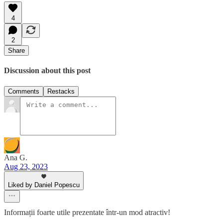
4
2
Share
Discussion about this post
Comments
Restacks
Ana G.
Aug 23, 2023
Liked by Daniel Popescu
Informații foarte utile prezentate într-un mod atractiv!