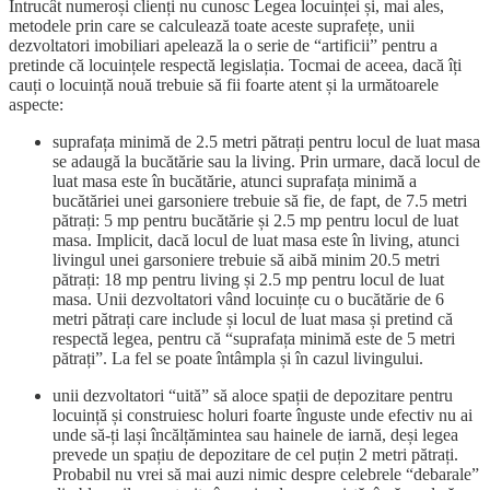
Întrucât numeroși clienți nu cunosc Legea locuinței și, mai ales,
metodele prin care se calculează toate aceste suprafețe, unii
dezvoltatori imobiliari apelează la o serie de “artificii” pentru a
pretinde că locuințele respectă legislația. Tocmai de aceea, dacă îți
cauți o locuință nouă trebuie să fii foarte atent și la următoarele
aspecte:
suprafața minimă de 2.5 metri pătrați pentru locul de luat masa
se adaugă la bucătărie sau la living. Prin urmare, dacă locul de
luat masa este în bucătărie, atunci suprafața minimă a
bucătăriei unei garsoniere trebuie să fie, de fapt, de 7.5 metri
pătrați: 5 mp pentru bucătărie și 2.5 mp pentru locul de luat
masa. Implicit, dacă locul de luat masa este în living, atunci
livingul unei garsoniere trebuie să aibă minim 20.5 metri
pătrați: 18 mp pentru living și 2.5 mp pentru locul de luat
masa. Unii dezvoltatori vând locuințe cu o bucătărie de 6
metri pătrați care include și locul de luat masa și pretind că
respectă legea, pentru că “suprafața minimă este de 5 metri
pătrați”. La fel se poate întâmpla și în cazul livingului.
unii dezvoltatori “uită” să aloce spații de depozitare pentru
locuință și construiesc holuri foarte înguste unde efectiv nu ai
unde să-ți lași încălțămintea sau hainele de iarnă, deși legea
prevede un spațiu de depozitare de cel puțin 2 metri pătrați.
Probabil nu vrei să mai auzi nimic despre celebrele “debarale”