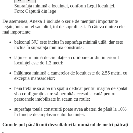
Suprafața minimă a locuinței, conform Legii locuinței.
Foto: Captură din lege
De asemenea, Anexa 1 include o serie de mențiuni importante
legate, într-un fel sau altul, tot de suprafețe. Iată câteva dintre cele
mai importante:
balconul NU este inclus în suprafața minimă utilă, dar este
inclus în suprafața minimă construită;
lățimea minimă de circulație a coridoarelor din interiorul
locuinței este de 1.2 metri;
înălțimea minimă a camerelor de locuit este de 2.55 metri, cu
excepția mansardelor;
baia trebuie să aibă un spațiu dedicat pentru mașina de spălat
și o configurație care să permită accesul la cadă pentru
persoanele imobilizate în scaun cu rotile;
suprafața totală construită poate avea abateri de până la 10%,
în funcție de amplasamentul locuinței.
Cum te pot păcăli unii dezvoltatori la numărul de metri pătrați