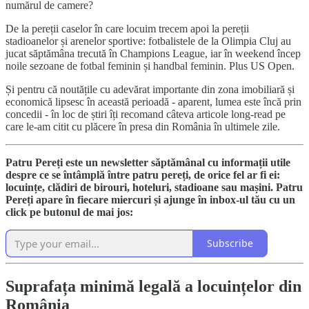
numărul de camere?
De la pereții caselor în care locuim trecem apoi la pereții
stadioanelor și arenelor sportive: fotbalistele de la Olimpia Cluj au
jucat săptămâna trecută în Champions League, iar în weekend încep
noile sezoane de fotbal feminin și handbal feminin. Plus US Open.
Și pentru că noutățile cu adevărat importante din zona imobiliară și
economică lipsesc în această perioadă - aparent, lumea este încă prin
concedii - în loc de știri îți recomand câteva articole long-read pe
care le-am citit cu plăcere în presa din România în ultimele zile.
Patru Pereți este un newsletter săptămânal cu informații utile
despre ce se întâmplă între patru pereți, de orice fel ar fi ei:
locuințe, clădiri de birouri, hoteluri, stadioane sau mașini. Patru
Pereți apare în fiecare miercuri și ajunge în inbox-ul tău cu un
click pe butonul de mai jos:
Subscribe
Suprafața minimă legală a locuințelor din
România