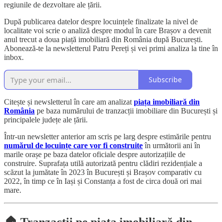
regiunile de dezvoltare ale țării.
După publicarea datelor despre locuințele finalizate la nivel de
localitate voi scrie o analiză despre modul în care Brașov a devenit
anul trecut a doua piață imobiliară din România după București.
Abonează-te la newsletterul Patru Pereți și vei primi analiza la tine în
inbox.
Subscribe
Citește și newsletterul în care am analizat
piața imobiliară din
România
pe baza numărului de tranzacții imobiliare din București și
principalele județe ale țării.
Într-un newsletter anterior am scris pe larg despre estimările pentru
numărul de locuințe care vor fi construite
în următorii ani în
marile orașe pe baza datelor oficiale despre autorizațiile de
construire. Suprafața utilă autorizată pentru clădiri rezidențiale a
scăzut la jumătate în 2023 în București și Brașov comparativ cu
2022, în timp ce în Iași și Constanța a fost de circa două ori mai
mare.