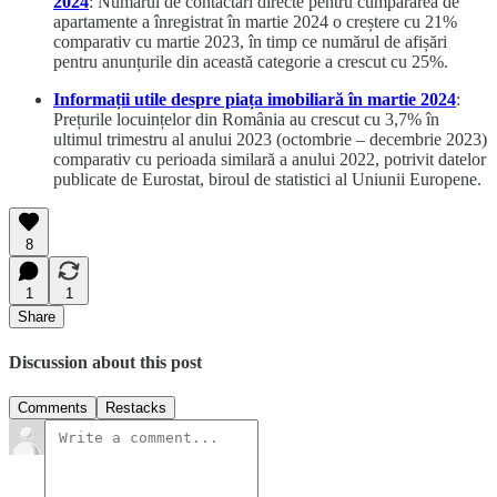
2024
: Numărul de contactări directe pentru cumpărarea de
apartamente a înregistrat în martie 2024 o creștere cu 21%
comparativ cu martie 2023, în timp ce numărul de afișări
pentru anunțurile din această categorie a crescut cu 25%.
Informații utile despre piața imobiliară în martie 2024
:
Prețurile locuințelor din România au crescut cu 3,7% în
ultimul trimestru al anului 2023 (octombrie – decembrie 2023)
comparativ cu perioada similară a anului 2022, potrivit datelor
publicate de Eurostat, biroul de statistici al Uniunii Europene.
8
1
1
Share
Discussion about this post
Comments
Restacks