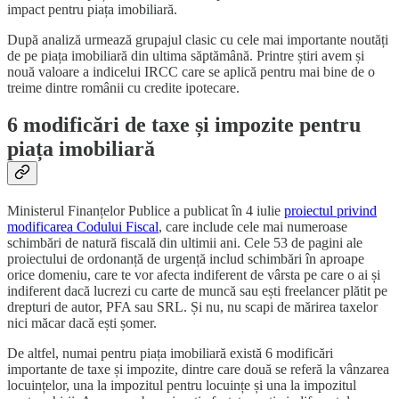
impact pentru piața imobiliară.
După analiză urmează grupajul clasic cu cele mai importante noutăți
de pe piața imobiliară din ultima săptămână. Printre știri avem și
nouă valoare a indicelui IRCC care se aplică pentru mai bine de o
treime dintre românii cu credite ipotecare.
6 modificări de taxe și impozite pentru
piața imobiliară
Ministerul Finanțelor Publice a publicat în 4 iulie
proiectul privind
modificarea Codului Fiscal
, care include cele mai numeroase
schimbări de natură fiscală din ultimii ani. Cele 53 de pagini ale
proiectului de ordonanță de urgență includ schimbări în aproape
orice domeniu, care te vor afecta indiferent de vârsta pe care o ai și
indiferent dacă lucrezi cu carte de muncă sau ești freelancer plătit pe
drepturi de autor, PFA sau SRL. Și nu, nu scapi de mărirea taxelor
nici măcar dacă ești șomer.
De altfel, numai pentru piața imobiliară există 6 modificări
importante de taxe și impozite, dintre care două se referă la vânzarea
locuințelor, una la impozitul pentru locuințe și una la impozitul