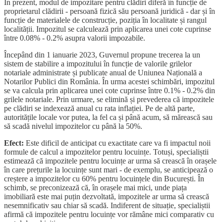
În prezent, modul de impozitare pentru clădiri diferă în funcție de
proprietarul clădirii - persoană fizică său persoană juridică - dar și în
funcție de materialele de construcție, poziția în localitate și rangul
localității. Impozitul se calculează prin aplicarea unei cote cuprinse
între 0.08% - 0.2% asupra valorii impozabile.
Începând din 1 ianuarie 2023, Guvernul propune trecerea la un
sistem de stabilire a impozitului în funcție de valorile grilelor
notariale administrate și publicate anual de Uniunea Națională a
Notarilor Publici din România. În urma acestei schimbări, impozitul
se va calcula prin aplicarea unei cote cuprinse între 0.1% - 0.2% din
grilele notariale. Prin urmare, se elimină și prevederea că impozitele
pe clădiri se indexează anual cu rata inflației. Pe de altă parte,
autoritățile locale vor putea, la fel ca și până acum, să mărească sau
să scadă nivelul impozitelor cu până la 50%.
Efect:
Este dificil de anticipat cu exactitate care va fi impactul noii
formule de calcul a impozitelor pentru locuințe. Totuși, specialiștii
estimează că impozitele pentru locuințe ar urma să crească în orașele
în care prețurile la locuințe sunt mari - de exemplu, se anticipează o
creștere a impozitelor cu 60% pentru locuințele din București. În
schimb, se preconizează că, în orașele mai mici, unde piața
imobiliară este mai puțin dezvoltată, impozitele ar urma să crească
nesemnificativ sau chiar să scadă. Indiferent de situație, specialiștii
afirmă că impozitele pentru locuințe vor rămâne mici comparativ cu