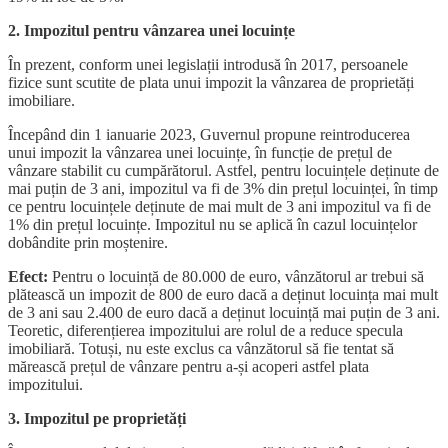
2. Impozitul pentru vânzarea unei locuințe
În prezent, conform unei legislații introdusă în 2017, persoanele
fizice sunt scutite de plata unui impozit la vânzarea de proprietăți
imobiliare.
Începând din 1 ianuarie 2023, Guvernul propune reintroducerea
unui impozit la vânzarea unei locuințe, în funcție de prețul de
vânzare stabilit cu cumpărătorul. Astfel, pentru locuințele deținute de
mai puțin de 3 ani, impozitul va fi de 3% din prețul locuinței, în timp
ce pentru locuințele deținute de mai mult de 3 ani impozitul va fi de
1% din prețul locuințe. Impozitul nu se aplică în cazul locuințelor
dobândite prin moștenire.
Efect:
Pentru o locuință de 80.000 de euro, vânzătorul ar trebui să
plătească un impozit de 800 de euro dacă a deținut locuința mai mult
de 3 ani sau 2.400 de euro dacă a deținut locuință mai puțin de 3 ani.
Teoretic, diferențierea impozitului are rolul de a reduce specula
imobiliară. Totuși, nu este exclus ca vânzătorul să fie tentat să
mărească prețul de vânzare pentru a-și acoperi astfel plata
impozitului.
3. Impozitul pe proprietăți