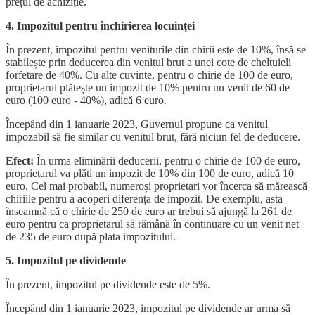
prețul de achiziție.
4. Impozitul pentru închirierea locuinței
În prezent, impozitul pentru veniturile din chirii este de 10%, însă se
stabilește prin deducerea din venitul brut a unei cote de cheltuieli
forfetare de 40%. Cu alte cuvinte, pentru o chirie de 100 de euro,
proprietarul plătește un impozit de 10% pentru un venit de 60 de
euro (100 euro - 40%), adică 6 euro.
Începând din 1 ianuarie 2023, Guvernul propune ca venitul
impozabil să fie similar cu venitul brut, fără niciun fel de deducere.
Efect:
În urma eliminării deducerii, pentru o chirie de 100 de euro,
proprietarul va plăti un impozit de 10% din 100 de euro, adică 10
euro. Cel mai probabil, numeroși proprietari vor încerca să mărească
chiriile pentru a acoperi diferența de impozit. De exemplu, asta
înseamnă că o chirie de 250 de euro ar trebui să ajungă la 261 de
euro pentru ca proprietarul să rămână în continuare cu un venit net
de 235 de euro după plata impozitului.
5. Impozitul pe dividende
În prezent, impozitul pe dividende este de 5%.
Începând din 1 ianuarie 2023, impozitul pe dividende ar urma să