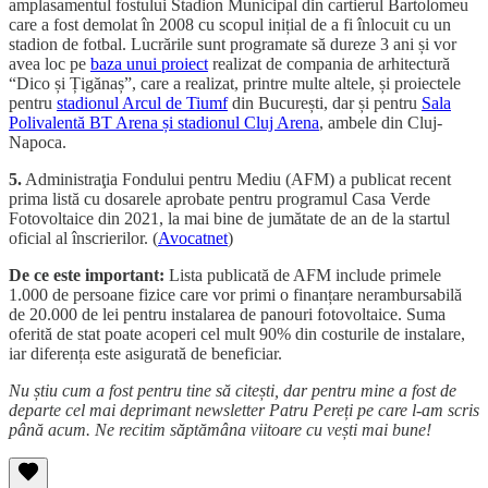
amplasamentul fostului Stadion Municipal din cartierul Bartolomeu
care a fost demolat în 2008 cu scopul inițial de a fi înlocuit cu un
stadion de fotbal. Lucrările sunt programate să dureze 3 ani și vor
avea loc pe
baza unui proiect
realizat de compania de arhitectură
“Dico și Țigănaș”, care a realizat, printre multe altele, și proiectele
pentru
stadionul Arcul de Tiumf
din București, dar și pentru
Sala
Polivalentă BT Arena și stadionul Cluj Arena
, ambele din Cluj-
Napoca.
5.
Administraţia Fondului pentru Mediu (AFM) a publicat recent
prima listă cu dosarele aprobate pentru programul Casa Verde
Fotovoltaice din 2021, la mai bine de jumătate de an de la startul
oficial al înscrierilor. (
Avocatnet
)
De ce este important:
Lista publicată de AFM include primele
1.000 de persoane fizice care vor primi o finanțare nerambursabilă
de 20.000 de lei pentru instalarea de panouri fotovoltaice. Suma
oferită de stat poate acoperi cel mult 90% din costurile de instalare,
iar diferența este asigurată de beneficiar.
Nu știu cum a fost pentru tine să citești, dar pentru mine a fost de
departe cel mai deprimant newsletter Patru Pereți pe care l-am scris
până acum. Ne recitim săptămâna viitoare cu vești mai bune!