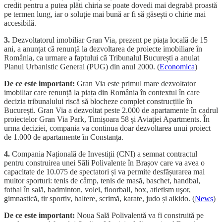
credit pentru a putea plăti chiria se poate dovedi mai degrabă proastă
pe termen lung, iar o soluție mai bună ar fi să găsești o chirie mai
accesibilă.
3.
Dezvoltatorul imobiliar Gran Via, prezent pe piața locală de 15
ani, a anunțat că renunță la dezvoltarea de proiecte imobiliare în
România, ca urmare a faptului că Tribunalul București a anulat
Planul Urbanistic General (PUG) din anul 2000. (
Economica
)
De ce este important:
Gran Via este primul mare dezvoltator
imobiliar care renunță la piața din România în contextul în care
decizia tribunalului riscă să blocheze complet construcțiile în
București. Gran Via a dezvoltat peste 2.000 de apartamente în cadrul
proiectelor Gran Via Park, Timișoara 58 și Aviației Apartments. În
urma deciziei, compania va continua doar dezvoltarea unui proiect
de 1.000 de apartamente în Constanța.
4.
Compania Națională de Investiții (CNI) a semnat contractul
pentru construirea unei Săli Polivalente în Brașov care va avea o
capacitate de 10.075 de spectatori și va permite desfășurarea mai
multor sporturi: tenis de câmp, tenis de masă, baschet, handbal,
fotbal în sală, badminton, volei, floorball, box, atletism uşor,
gimnastică, tir sportiv, haltere, scrimă, karate, judo și aikido. (
News
)
De ce este important:
Noua Sală Polivalentă va fi construită pe