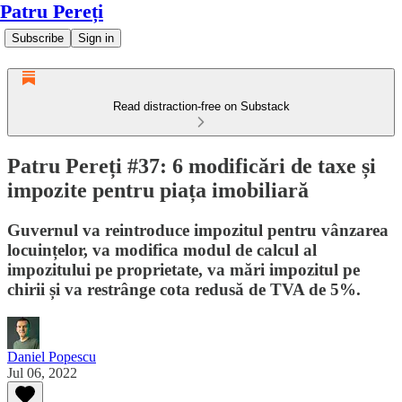
Patru Pereți
Subscribe
Sign in
Read distraction-free on Substack
Patru Pereți #37: 6 modificări de taxe și
impozite pentru piața imobiliară
Guvernul va reintroduce impozitul pentru vânzarea
locuințelor, va modifica modul de calcul al
impozitului pe proprietate, va mări impozitul pe
chirii și va restrânge cota redusă de TVA de 5%.
Daniel Popescu
Jul 06, 2022