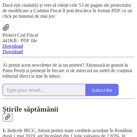
Dacă ești ciudat(ă) și vrei să citești cele 53 de pagini ale proiectului
de modificare a Codului Fiscal îl poți descărca în format PDF cu un
click pe butonul de mai jos:
Proiect Cod Fiscal
441KB ∙ PDF file
Download
Download
Ai primit acest newsletter de la un prieten? Abonează-te gratuit la
Patru Pereți și primești în fiecare zi de miercuri un astfel de conținut
editorial direct la tine în inbox:
Subscribe
Știrile săptămânii
1.
Indicele IRCC, folosit pentru toate creditele acordate în România
după 1 mai 2019, are începând din 1 iulie valoarea de 2.65%, în