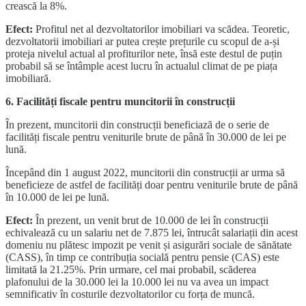
crească la 8%.
Efect:
Profitul net al dezvoltatorilor imobiliari va scădea. Teoretic,
dezvoltatorii imobiliari ar putea crește prețurile cu scopul de a-și
proteja nivelul actual al profiturilor nete, însă este destul de puțin
probabil să se întâmple acest lucru în actualul climat de pe piața
imobiliară.
6. Facilități fiscale pentru muncitorii în construcții
În prezent, muncitorii din construcții beneficiază de o serie de
facilități fiscale pentru veniturile brute de până în 30.000 de lei pe
lună.
Începând din 1 august 2022, muncitorii din construcții ar urma să
beneficieze de astfel de facilități doar pentru veniturile brute de până
în 10.000 de lei pe lună.
Efect:
În prezent, un venit brut de 10.000 de lei în construcții
echivalează cu un salariu net de 7.875 lei, întrucât salariații din acest
domeniu nu plătesc impozit pe venit și asigurări sociale de sănătate
(CASS), în timp ce contribuția socială pentru pensie (CAS) este
limitată la 21.25%. Prin urmare, cel mai probabil, scăderea
plafonului de la 30.000 lei la 10.000 lei nu va avea un impact
semnificativ în costurile dezvoltatorilor cu forța de muncă.