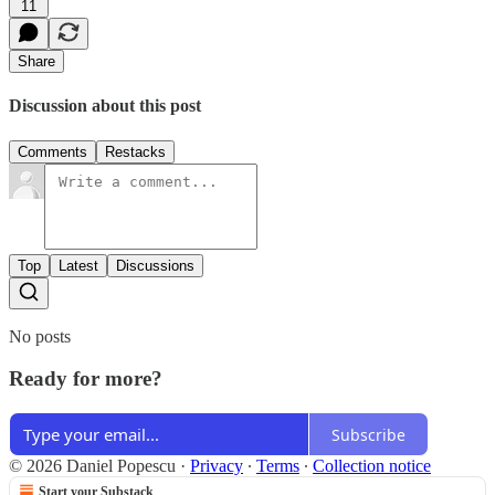
11
Share
Discussion about this post
Comments
Restacks
Top
Latest
Discussions
No posts
Ready for more?
Subscribe
© 2026 Daniel Popescu
·
Privacy
∙
Terms
∙
Collection notice
Start your Substack