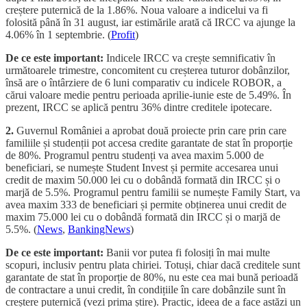
creștere puternică de la 1.86%. Noua valoare a indicelui va fi
folosită până în 31 august, iar estimările arată că IRCC va ajunge la
4.06% în 1 septembrie. (
Profit
)
De ce este important:
Indicele IRCC va crește semnificativ în
următoarele trimestre, concomitent cu creșterea tuturor dobânzilor,
însă are o întârziere de 6 luni comparativ cu indicele ROBOR, a
cărui valoare medie pentru perioada aprilie-iunie este de 5.49%. În
prezent, IRCC se aplică pentru 36% dintre creditele ipotecare.
2.
Guvernul României a aprobat două proiecte prin care prin care
familiile și studenții pot accesa credite garantate de stat în proporție
de 80%. Programul pentru studenți va avea maxim 5.000 de
beneficiari, se numește Student Invest și permite accesarea unui
credit de maxim 50.000 lei cu o dobândă formată din IRCC și o
marjă de 5.5%. Programul pentru familii se numește Family Start, va
avea maxim 333 de beneficiari și permite obținerea unui credit de
maxim 75.000 lei cu o dobândă formată din IRCC și o marjă de
5.5%. (
News
,
BankingNews
)
De ce este important:
Banii vor putea fi folosiți în mai multe
scopuri, inclusiv pentru plata chiriei. Totuși, chiar dacă creditele sunt
garantate de stat în proporție de 80%, nu este cea mai bună perioadă
de contractare a unui credit, în condițiile în care dobânzile sunt în
creștere puternică (vezi prima știre). Practic, ideea de a face astăzi un